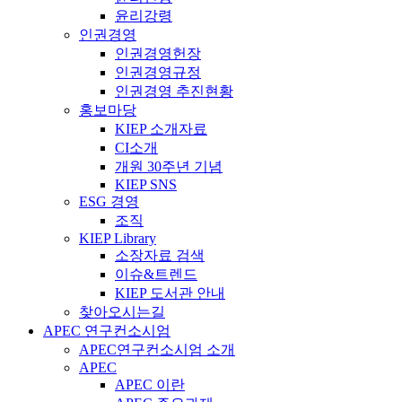
윤리강령
인권경영
인권경영헌장
인권경영규정
인권경영 추진현황
홍보마당
KIEP 소개자료
CI소개
개원 30주년 기념
KIEP SNS
ESG 경영
조직
KIEP Library
소장자료 검색
이슈&트렌드
KIEP 도서관 안내
찾아오시는길
APEC 연구컨소시엄
APEC연구컨소시엄 소개
APEC
APEC 이란