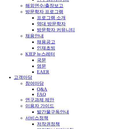
해외연수/출장보고
방문학자 프로그램
프로그램 소개
역대 방문학자
방문학자 커뮤니티
채용안내
채용공고
인재초빙
KIEP 뉴스레터
국문
영문
EAER
고객마당
참여마당
Q&A
FAQ
연구과제 제안
이용자 가이드
발간물구독안내
서비스정책
저작권정책