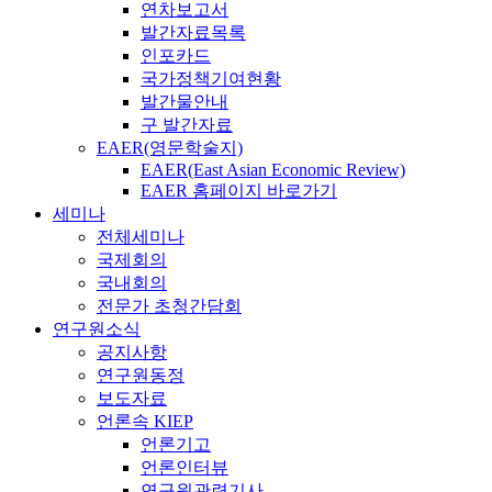
연차보고서
발간자료목록
인포카드
국가정책기여현황
발간물안내
구 발간자료
EAER(영문학술지)
EAER(East Asian Economic Review)
EAER 홈페이지 바로가기
세미나
전체세미나
국제회의
국내회의
전문가 초청간담회
연구원소식
공지사항
연구원동정
보도자료
언론속 KIEP
언론기고
언론인터뷰
연구원관련기사