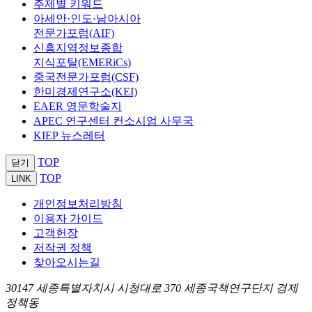
주제별 키워드
아세안·인도·남아시아
전문가포럼(AIF)
신흥지역정보종합
지식포탈(EMERiCs)
중국전문가포럼(CSF)
한미경제연구소(KEI)
EAER 영문학술지
APEC 연구센터 컨소시엄 사무국
KIEP 뉴스레터
TOP
닫기
TOP
LINK
개인정보처리방침
이용자 가이드
고객헌장
저작권 정책
찾아오시는길
30147 세종특별자치시 시청대로 370 세종국책연구단지 경제
정책동