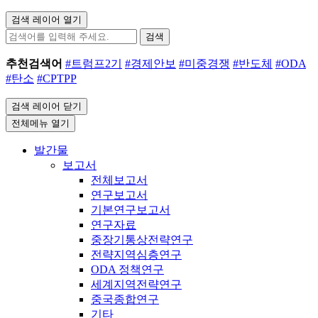
검색 레이어 열기
검색
추천검색어
#트럼프2기
#경제안보
#미중경쟁
#반도체
#ODA
#탄소
#CPTPP
검색 레이어 닫기
전체메뉴 열기
발간물
보고서
전체보고서
연구보고서
기본연구보고서
연구자료
중장기통상전략연구
전략지역심층연구
ODA 정책연구
세계지역전략연구
중국종합연구
기타