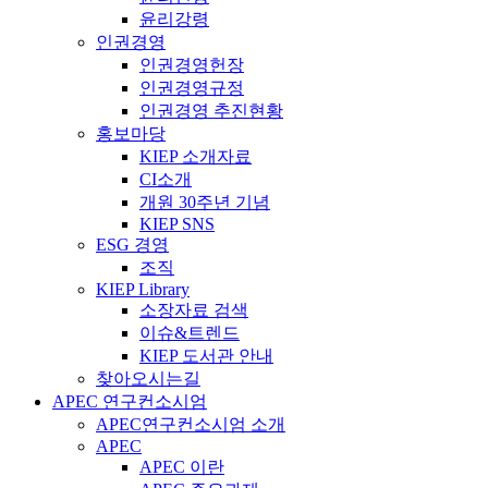
윤리강령
인권경영
인권경영헌장
인권경영규정
인권경영 추진현황
홍보마당
KIEP 소개자료
CI소개
개원 30주년 기념
KIEP SNS
ESG 경영
조직
KIEP Library
소장자료 검색
이슈&트렌드
KIEP 도서관 안내
찾아오시는길
APEC 연구컨소시엄
APEC연구컨소시엄 소개
APEC
APEC 이란