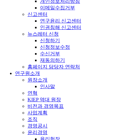
개인정보처리방침
이메일수집거부
신고센터
연구윤리 신고센터
인권침해 신고센터
뉴스레터 신청
신청하기
신청정보수정
수신거부
재동의하기
홈페이지 담당자 연락처
연구원소개
원장소개
인사말
연혁
KIEP 역대 원장
비전과 경영목표
사업계획
조직
경영공시
윤리경영
윤리헌장