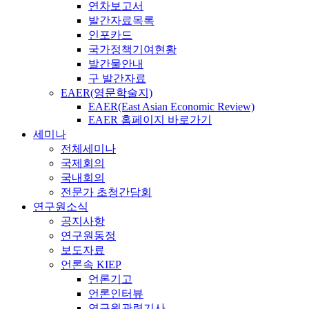
연차보고서
발간자료목록
인포카드
국가정책기여현황
발간물안내
구 발간자료
EAER(영문학술지)
EAER(East Asian Economic Review)
EAER 홈페이지 바로가기
세미나
전체세미나
국제회의
국내회의
전문가 초청간담회
연구원소식
공지사항
연구원동정
보도자료
언론속 KIEP
언론기고
언론인터뷰
연구원관련기사