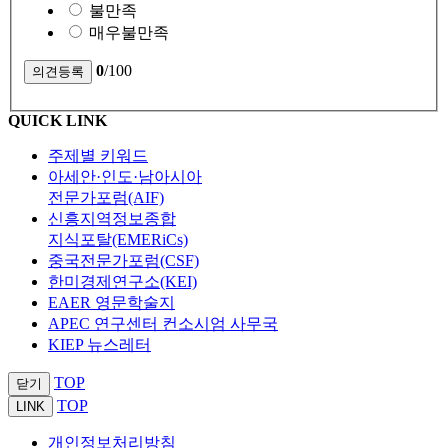
불만족
매우불만족
0
/100
QUICK LINK
주제별 키워드
아세안·인도·남아시아
전문가포럼(AIF)
신흥지역정보종합
지식포탈(EMERiCs)
중국전문가포럼(CSF)
한미경제연구소(KEI)
EAER 영문학술지
APEC 연구센터 컨소시엄 사무국
KIEP 뉴스레터
TOP
닫기
TOP
LINK
개인정보처리방침