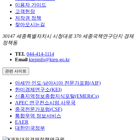
이용자 가이드
고객헌장
저작권 정책
찾아오시는길
30147 세종특별자치시 시청대로 370 세종국책연구단지 경제
정책동
TEL
044-414-1114
Email
kiepinfo@kiep.go.kr
관련 사이트
아세안·인도·남아시아 전문가포럼(AIF)
한미경제연구소(KEI)
신흥지역정보종합지식포탈(EMERiCs)
APEC 연구컨소시엄 사무국
중국전문가포럼(CSF)
통합무역 정보서비스
EAER
대한민국정부