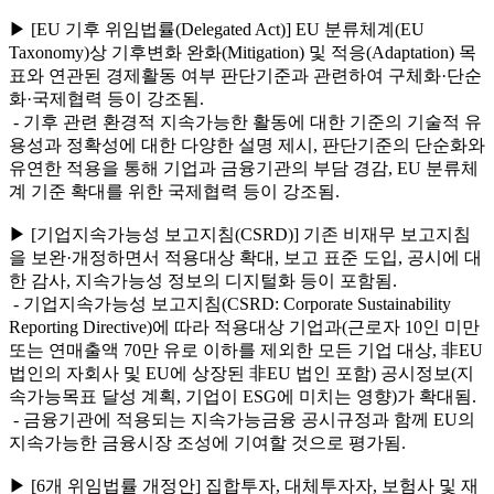
▶ [EU 기후 위임법률(Delegated Act)] EU 분류체계(EU
Taxonomy)상 기후변화 완화(Mitigation) 및 적응(Adaptation) 목
표와 연관된 경제활동 여부 판단기준과 관련하여 구체화·단순
화·국제협력 등이 강조됨.
- 기후 관련 환경적 지속가능한 활동에 대한 기준의 기술적 유
용성과 정확성에 대한 다양한 설명 제시, 판단기준의 단순화와
유연한 적용을 통해 기업과 금융기관의 부담 경감, EU 분류체
계 기준 확대를 위한 국제협력 등이 강조됨.
▶ [기업지속가능성 보고지침(CSRD)] 기존 비재무 보고지침
을 보완·개정하면서 적용대상 확대, 보고 표준 도입, 공시에 대
한 감사, 지속가능성 정보의 디지털화 등이 포함됨.
- 기업지속가능성 보고지침(CSRD: Corporate Sustainability
Reporting Directive)에 따라 적용대상 기업과(근로자 10인 미만
또는 연매출액 70만 유로 이하를 제외한 모든 기업 대상, 非EU
법인의 자회사 및 EU에 상장된 非EU 법인 포함) 공시정보(지
속가능목표 달성 계획, 기업이 ESG에 미치는 영향)가 확대됨.
- 금융기관에 적용되는 지속가능금융 공시규정과 함께 EU의
지속가능한 금융시장 조성에 기여할 것으로 평가됨.
▶ [6개 위임법률 개정안] 집합투자, 대체투자자, 보험사 및 재