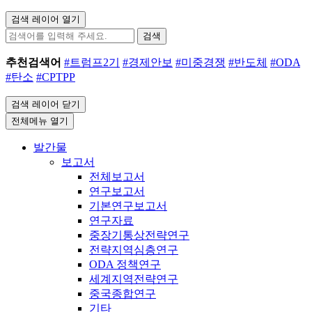
검색 레이어 열기
검색
추천검색어
#트럼프2기
#경제안보
#미중경쟁
#반도체
#ODA
#탄소
#CPTPP
검색 레이어 닫기
전체메뉴 열기
발간물
보고서
전체보고서
연구보고서
기본연구보고서
연구자료
중장기통상전략연구
전략지역심층연구
ODA 정책연구
세계지역전략연구
중국종합연구
기타