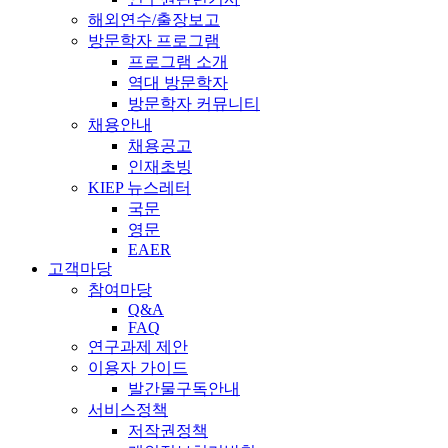
해외연수/출장보고
방문학자 프로그램
프로그램 소개
역대 방문학자
방문학자 커뮤니티
채용안내
채용공고
인재초빙
KIEP 뉴스레터
국문
영문
EAER
고객마당
참여마당
Q&A
FAQ
연구과제 제안
이용자 가이드
발간물구독안내
서비스정책
저작권정책