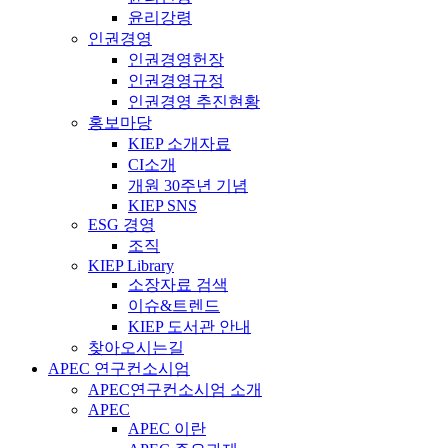
윤리강령
인권경영
인권경영헌장
인권경영규정
인권경영 추진현황
홍보마당
KIEP 소개자료
CI소개
개원 30주년 기념
KIEP SNS
ESG 경영
조직
KIEP Library
소장자료 검색
이슈&트렌드
KIEP 도서관 안내
찾아오시는길
APEC 연구컨소시엄
APEC연구컨소시엄 소개
APEC
APEC 이란