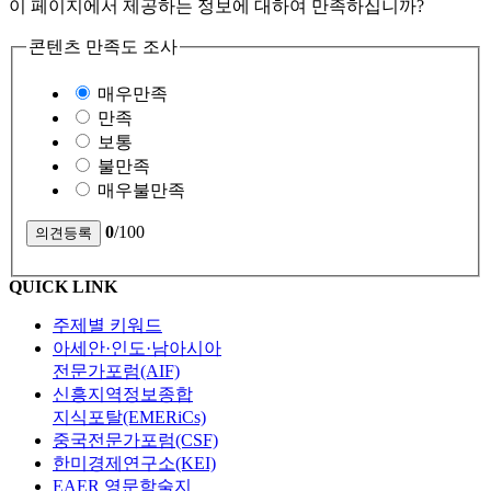
이 페이지에서 제공하는 정보에 대하여 만족하십니까?
콘텐츠 만족도 조사
매우만족
만족
보통
불만족
매우불만족
0
/100
QUICK LINK
주제별 키워드
아세안·인도·남아시아
전문가포럼(AIF)
신흥지역정보종합
지식포탈(EMERiCs)
중국전문가포럼(CSF)
한미경제연구소(KEI)
EAER 영문학술지