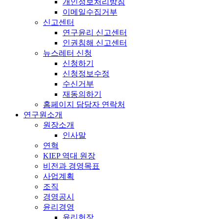
개인정보처리방침
이메일수집거부
신고센터
연구윤리 신고센터
인권침해 신고센터
뉴스레터 신청
신청하기
신청정보수정
수신거부
재동의하기
홈페이지 담당자 연락처
연구원소개
원장소개
인사말
연혁
KIEP 역대 원장
비전과 경영목표
사업계획
조직
경영공시
윤리경영
윤리헌장