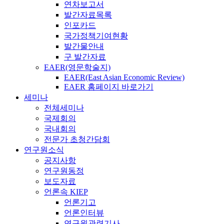
연차보고서
발간자료목록
인포카드
국가정책기여현황
발간물안내
구 발간자료
EAER(영문학술지)
EAER(East Asian Economic Review)
EAER 홈페이지 바로가기
세미나
전체세미나
국제회의
국내회의
전문가 초청간담회
연구원소식
공지사항
연구원동정
보도자료
언론속 KIEP
언론기고
언론인터뷰
연구원관련기사