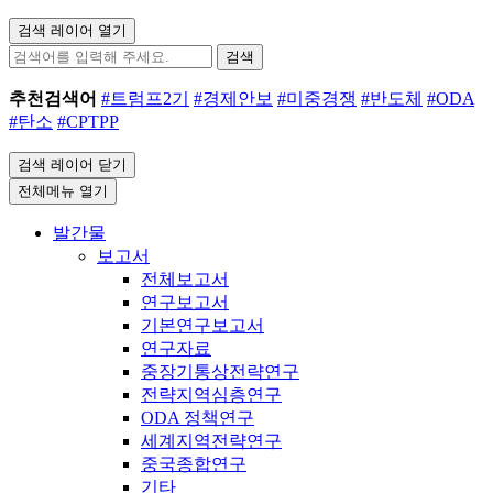
검색 레이어 열기
검색
추천검색어
#트럼프2기
#경제안보
#미중경쟁
#반도체
#ODA
#탄소
#CPTPP
검색 레이어 닫기
전체메뉴 열기
발간물
보고서
전체보고서
연구보고서
기본연구보고서
연구자료
중장기통상전략연구
전략지역심층연구
ODA 정책연구
세계지역전략연구
중국종합연구
기타