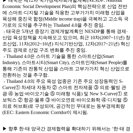
▶ 태국은 제12차 국가경제사회개발계획(NESDP: National
Economic Social Development Plan)의 핵심전략으로 산업 전반
에 스마트·디지털 기술을 적용한 고부가가치 미래형 산업을
육성해 중진국 함정(Middle income trap)을 극복하고 고소득 국
가로의 도약을 추구하는 Thailand 4.0을 추진 중임.
- 태국은 5개년 중장기 경제개발계획인 NESDP를 통해 경제·
산업 육성정책을 지속해오고 있으며, 최근 10차(2007~11년) 창
조산업, 11차(2012~16년) 지식기반산업, 12차(2017~21년) 혁신
주도 경제로 산업 구조 변화를 추진 중임.
- Thailand 4.0은 스마트 기술을 통한 스마트산업(Smart
Industry), 스마트시티(Smart City), 스마트인재(Smart People)를
통해 기존의 전통적 산업을 스마트 고부가가치 혁신 산업으로
전환하는 것을 추구함.
- Thailand 4.0의 주요 육성 업종은 기존 주요 성장동력인 S-
Curve(① 차세대 자동차 ② 스마트 전자제품 ③ 의료·웰빙 관
광 ④ 농업·바이오기술 ⑤ 미래형 식품) 및 New S-Curve(① 로
보틱스 ② 항공·물류 ③ 바이오연료·바이오화학 ④ 디지털 ⑤
의료 허브화)로 구성되며, 공간적인 무대로는 동부경제회랑
(EEC: Eastern Economic Corridor이 제시됨.
▶ 향후 한·태 양국간 경제협력을 확대하기 위해서는 ‘한·태 경