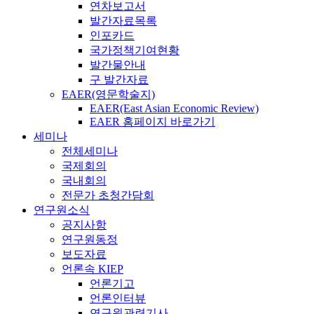
연차보고서
발간자료목록
인포카드
국가정책기여현황
발간물안내
구 발간자료
EAER(영문학술지)
EAER(East Asian Economic Review)
EAER 홈페이지 바로가기
세미나
전체세미나
국제회의
국내회의
전문가 초청간담회
연구원소식
공지사항
연구원동정
보도자료
언론속 KIEP
언론기고
언론인터뷰
연구원관련기사