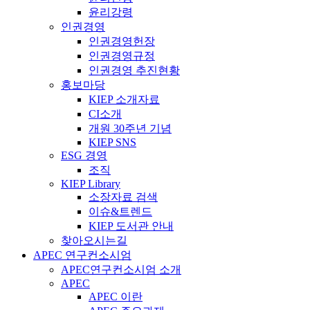
윤리강령
인권경영
인권경영헌장
인권경영규정
인권경영 추진현황
홍보마당
KIEP 소개자료
CI소개
개원 30주년 기념
KIEP SNS
ESG 경영
조직
KIEP Library
소장자료 검색
이슈&트렌드
KIEP 도서관 안내
찾아오시는길
APEC 연구컨소시엄
APEC연구컨소시엄 소개
APEC
APEC 이란