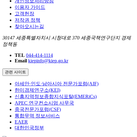
개인정보처리방침
이용자 가이드
고객헌장
저작권 정책
찾아오시는길
30147 세종특별자치시 시청대로 370 세종국책연구단지 경제
정책동
TEL
044-414-1114
Email
kiepinfo@kiep.go.kr
관련 사이트
아세안·인도·남아시아 전문가포럼(AIF)
한미경제연구소(KEI)
신흥지역정보종합지식포탈(EMERiCs)
APEC 연구컨소시엄 사무국
중국전문가포럼(CSF)
통합무역 정보서비스
EAER
대한민국정부