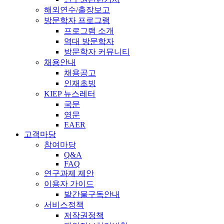
해외연수/출장보고
방문학자 프로그램
프로그램 소개
역대 방문학자
방문학자 커뮤니티
채용안내
채용공고
인재초빙
KIEP 뉴스레터
국문
영문
EAER
고객마당
참여마당
Q&A
FAQ
연구과제 제안
이용자 가이드
발간물구독안내
서비스정책
저작권정책