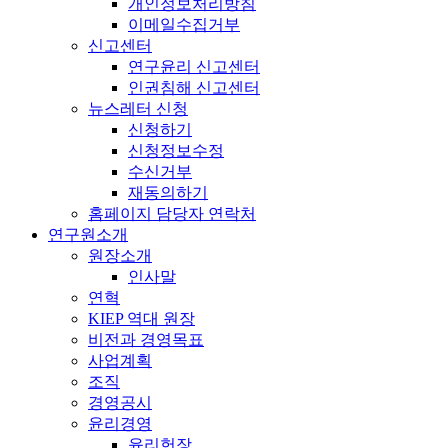
개인정보처리방침
이메일수집거부
신고센터
연구윤리 신고센터
인권침해 신고센터
뉴스레터 신청
신청하기
신청정보수정
수신거부
재동의하기
홈페이지 담당자 연락처
연구원소개
원장소개
인사말
연혁
KIEP 역대 원장
비전과 경영목표
사업계획
조직
경영공시
윤리경영
윤리헌장