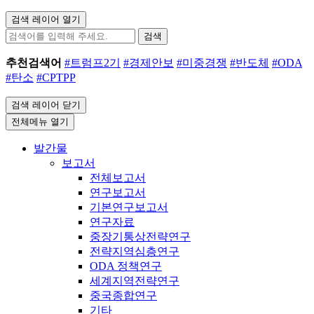
검색 레이어 열기
검색
추천검색어
#트럼프2기
#경제안보
#미중경쟁
#반도체
#ODA
#탄소
#CPTPP
검색 레이어 닫기
전체메뉴 열기
발간물
보고서
전체보고서
연구보고서
기본연구보고서
연구자료
중장기통상전략연구
전략지역심층연구
ODA 정책연구
세계지역전략연구
중국종합연구
기타