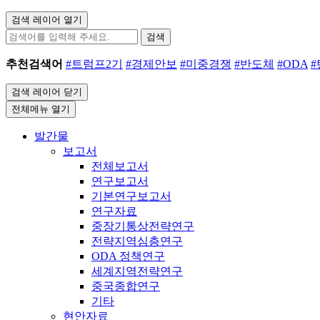
검색 레이어 열기
검색
추천검색어
#트럼프2기
#경제안보
#미중경쟁
#반도체
#ODA
검색 레이어 닫기
전체메뉴 열기
발간물
보고서
전체보고서
연구보고서
기본연구보고서
연구자료
중장기통상전략연구
전략지역심층연구
ODA 정책연구
세계지역전략연구
중국종합연구
기타
현안자료