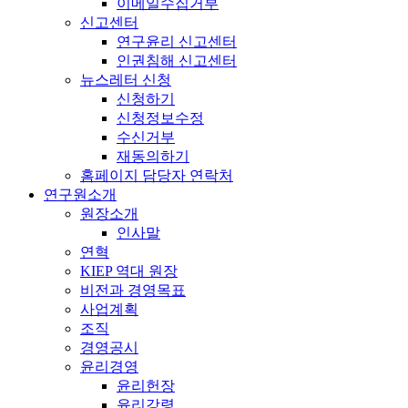
이메일수집거부
신고센터
연구윤리 신고센터
인권침해 신고센터
뉴스레터 신청
신청하기
신청정보수정
수신거부
재동의하기
홈페이지 담당자 연락처
연구원소개
원장소개
인사말
연혁
KIEP 역대 원장
비전과 경영목표
사업계획
조직
경영공시
윤리경영
윤리헌장
윤리강령