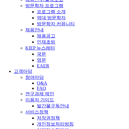
방문학자 프로그램
프로그램 소개
역대 방문학자
방문학자 커뮤니티
채용안내
채용공고
인재초빙
KIEP 뉴스레터
국문
영문
EAER
고객마당
참여마당
Q&A
FAQ
연구과제 제안
이용자 가이드
발간물구독안내
서비스정책
저작권정책
개인정보처리방침