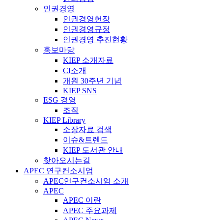
인권경영
인권경영헌장
인권경영규정
인권경영 추진현황
홍보마당
KIEP 소개자료
CI소개
개원 30주년 기념
KIEP SNS
ESG 경영
조직
KIEP Library
소장자료 검색
이슈&트렌드
KIEP 도서관 안내
찾아오시는길
APEC 연구컨소시엄
APEC연구컨소시엄 소개
APEC
APEC 이란
APEC 주요과제