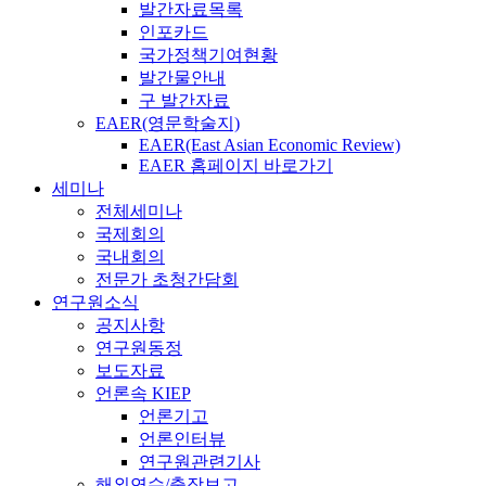
발간자료목록
인포카드
국가정책기여현황
발간물안내
구 발간자료
EAER(영문학술지)
EAER(East Asian Economic Review)
EAER 홈페이지 바로가기
세미나
전체세미나
국제회의
국내회의
전문가 초청간담회
연구원소식
공지사항
연구원동정
보도자료
언론속 KIEP
언론기고
언론인터뷰
연구원관련기사
해외연수/출장보고