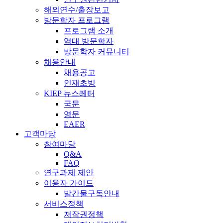
해외연수/출장보고
방문학자 프로그램
프로그램 소개
역대 방문학자
방문학자 커뮤니티
채용안내
채용공고
인재초빙
KIEP 뉴스레터
국문
영문
EAER
고객마당
참여마당
Q&A
FAQ
연구과제 제안
이용자 가이드
발간물구독안내
서비스정책
저작권정책