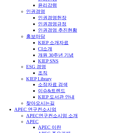
윤리강령
인권경영
인권경영헌장
인권경영규정
인권경영 추진현황
홍보마당
KIEP 소개자료
CI소개
개원 30주년 기념
KIEP SNS
ESG 경영
조직
KIEP Library
소장자료 검색
이슈&트렌드
KIEP 도서관 안내
찾아오시는길
APEC 연구컨소시엄
APEC연구컨소시엄 소개
APEC
APEC 이란