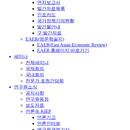
연차보고서
발간자료목록
인포카드
국가정책기여현황
발간물안내
구 발간자료
EAER(영문학술지)
EAER(East Asian Economic Review)
EAER 홈페이지 바로가기
세미나
전체세미나
국제회의
국내회의
전문가 초청간담회
연구원소식
공지사항
연구원동정
보도자료
언론속 KIEP
언론기고
언론인터뷰
연구원관련기사