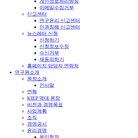
개인정보처리방침
이메일수집거부
신고센터
연구윤리 신고센터
인권침해 신고센터
뉴스레터 신청
신청하기
신청정보수정
수신거부
재동의하기
홈페이지 담당자 연락처
연구원소개
원장소개
인사말
연혁
KIEP 역대 원장
비전과 경영목표
사업계획
조직
경영공시
윤리경영
윤리헌장