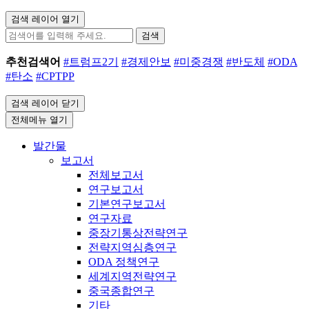
검색 레이어 열기
검색
추천검색어
#트럼프2기
#경제안보
#미중경쟁
#반도체
#ODA
#탄소
#CPTPP
검색 레이어 닫기
전체메뉴 열기
발간물
보고서
전체보고서
연구보고서
기본연구보고서
연구자료
중장기통상전략연구
전략지역심층연구
ODA 정책연구
세계지역전략연구
중국종합연구
기타