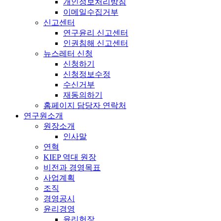
개인정보처리방침
이메일수집거부
신고센터
연구윤리 신고센터
인권침해 신고센터
뉴스레터 신청
신청하기
신청정보수정
수신거부
재동의하기
홈페이지 담당자 연락처
연구원소개
원장소개
인사말
연혁
KIEP 역대 원장
비전과 경영목표
사업계획
조직
경영공시
윤리경영
윤리헌장