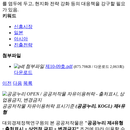
를 염두에 두고, 현지화 전략 강화 등의 대응책을 강구할 필요
가 있음.
키워드
신흥시장
일본
아시아
진출전략
첨부파일
제10-09호.pdf
(875.79KB / 다운로드 2,063회)
다운로드
이전
다음
목록
공공저작물 자유이용허락 표시기준
(공공누리, KOGL) 제4유
형
대외경제정책연구원의 본 공공저작물은
"공공누리 제4유형
: 출처표시 + 상업적 금지 + 변경금지”
조건에 따라 이용할 수