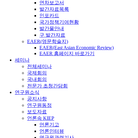
연차보고서
발간자료목록
인포카드
국가정책기여현황
발간물안내
구 발간자료
EAER(영문학술지)
EAER(East Asian Economic Review)
EAER 홈페이지 바로가기
세미나
전체세미나
국제회의
국내회의
전문가 초청간담회
연구원소식
공지사항
연구원동정
보도자료
언론속 KIEP
언론기고
언론인터뷰
연구원관련기사