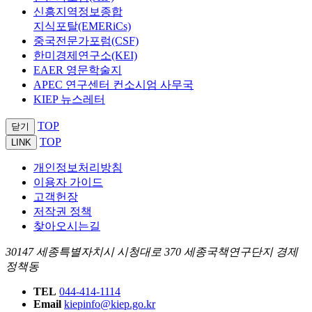
신흥지역정보종합
지식포탈(EMERiCs)
중국전문가포럼(CSF)
한미경제연구소(KEI)
EAER 영문학술지
APEC 연구센터 컨소시엄 사무국
KIEP 뉴스레터
TOP
닫기
TOP
LINK
개인정보처리방침
이용자 가이드
고객헌장
저작권 정책
찾아오시는길
30147 세종특별자치시 시청대로 370 세종국책연구단지 경제
정책동
TEL
044-414-1114
Email
kiepinfo@kiep.go.kr