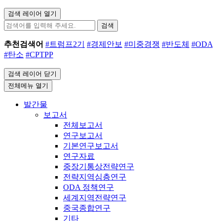
검색 레이어 열기
검색
추천검색어
#트럼프2기
#경제안보
#미중경쟁
#반도체
#ODA
#탄소
#CPTPP
검색 레이어 닫기
전체메뉴 열기
발간물
보고서
전체보고서
연구보고서
기본연구보고서
연구자료
중장기통상전략연구
전략지역심층연구
ODA 정책연구
세계지역전략연구
중국종합연구
기타