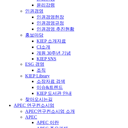
윤리강령
인권경영
인권경영헌장
인권경영규정
인권경영 추진현황
홍보마당
KIEP 소개자료
CI소개
개원 30주년 기념
KIEP SNS
ESG 경영
조직
KIEP Library
소장자료 검색
이슈&트렌드
KIEP 도서관 안내
찾아오시는길
APEC 연구컨소시엄
APEC연구컨소시엄 소개
APEC
APEC 이란