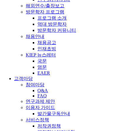
해외연수/출장보고
방문학자 프로그램
프로그램 소개
역대 방문학자
방문학자 커뮤니티
채용안내
채용공고
인재초빙
KIEP 뉴스레터
국문
영문
EAER
고객마당
참여마당
Q&A
FAQ
연구과제 제안
이용자 가이드
발간물구독안내
서비스정책
저작권정책