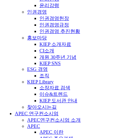
윤리강령
인권경영
인권경영헌장
인권경영규정
인권경영 추진현황
홍보마당
KIEP 소개자료
CI소개
개원 30주년 기념
KIEP SNS
ESG 경영
조직
KIEP Library
소장자료 검색
이슈&트렌드
KIEP 도서관 안내
찾아오시는길
APEC 연구컨소시엄
APEC연구컨소시엄 소개
APEC
APEC 이란