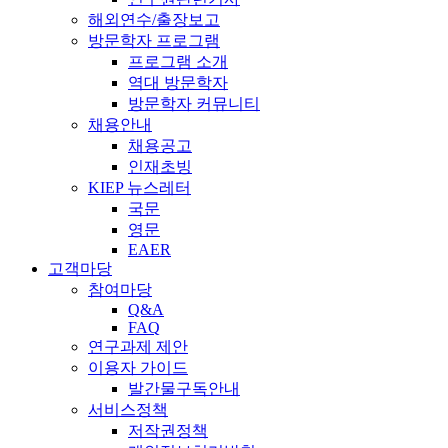
해외연수/출장보고
방문학자 프로그램
프로그램 소개
역대 방문학자
방문학자 커뮤니티
채용안내
채용공고
인재초빙
KIEP 뉴스레터
국문
영문
EAER
고객마당
참여마당
Q&A
FAQ
연구과제 제안
이용자 가이드
발간물구독안내
서비스정책
저작권정책