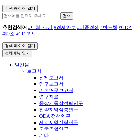
검색 레이어 열기
검색
추천검색어
#트럼프2기
#경제안보
#미중경쟁
#반도체
#ODA
#탄소
#CPTPP
검색 레이어 닫기
전체메뉴 열기
발간물
보고서
전체보고서
연구보고서
기본연구보고서
연구자료
중장기통상전략연구
전략지역심층연구
ODA 정책연구
세계지역전략연구
중국종합연구
기타