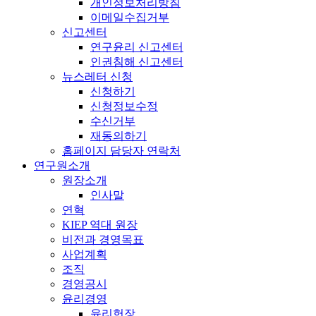
개인정보처리방침
이메일수집거부
신고센터
연구윤리 신고센터
인권침해 신고센터
뉴스레터 신청
신청하기
신청정보수정
수신거부
재동의하기
홈페이지 담당자 연락처
연구원소개
원장소개
인사말
연혁
KIEP 역대 원장
비전과 경영목표
사업계획
조직
경영공시
윤리경영
윤리헌장