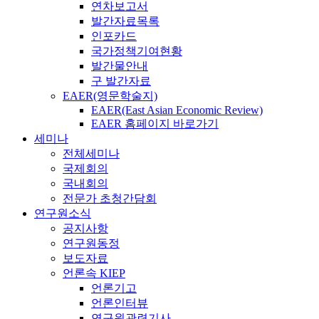
연차보고서
발간자료목록
인포카드
국가정책기여현황
발간물안내
구 발간자료
EAER(영문학술지)
EAER(East Asian Economic Review)
EAER 홈페이지 바로가기
세미나
전체세미나
국제회의
국내회의
전문가 초청간담회
연구원소식
공지사항
연구원동정
보도자료
언론속 KIEP
언론기고
언론인터뷰
연구원관련기사