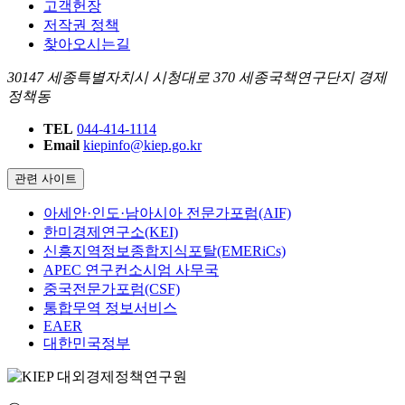
고객헌장
저작권 정책
찾아오시는길
30147 세종특별자치시 시청대로 370 세종국책연구단지 경제
정책동
TEL
044-414-1114
Email
kiepinfo@kiep.go.kr
관련 사이트
아세안·인도·남아시아 전문가포럼(AIF)
한미경제연구소(KEI)
신흥지역정보종합지식포탈(EMERiCs)
APEC 연구컨소시엄 사무국
중국전문가포럼(CSF)
통합무역 정보서비스
EAER
대한민국정부