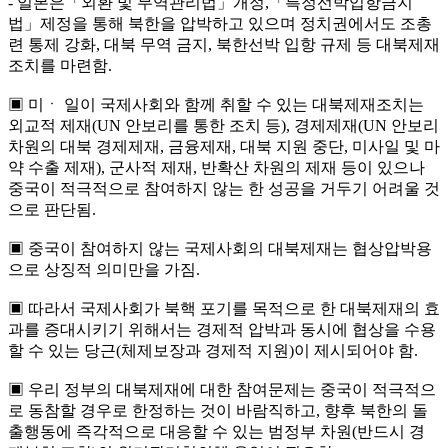
- 일본은「외환 및 무역관리법」개정,「특정선박입항금지
법」제정을 통해 북한을 압박하고 있으며 정치권에서도 조총
련 통제 강화, 대북 무역 금지, 북한선박 입항 규제 등 대북제재
조치를 마련함.
▣ 미ㆍ 일이 국제사회와 함께 취할 수 있는 대북제재조치는
외교적 제재(UN 안보리를 통한 조치 등), 경제제재(UN 안보리
차원의 대북 경제제재, 금융제재, 대북 지원 중단, 미사일 및 마
약 수출 제재), 군사적 제재, 반확산 차원의 제재 등이 있으나
중국이 적극적으로 참여하지 않는 한 성공을 거두기 어려울 것
으로 판단됨.
▣ 중국이 참여하지 않는 국제사회의 대북제재는 협상압박용
으로 상징적 의미만을 가짐.
▣ 따라서 국제사회가 북핵 포기를 목적으로 한 대북제재의 효
과를 증대시키기 위해서는 경제적 압박과 동시에 협상을 수용
할 수 있는 당근(체제보장과 경제적 지원)이 제시되어야 함.
▣ 우리 정부의 대북제재에 대한 참여문제는 중국이 적극적으
로 동참할 경우로 한정하는 것이 바람직하고, 향후 북한의 돌
출행동에 즉각적으로 대응할 수 있는 범정부 차원(반드시 경