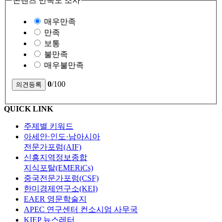
콘텐츠 만족도 조사
매우만족
만족
보통
불만족
매우불만족
0
/100
QUICK LINK
주제별 키워드
아세안·인도·남아시아
전문가포럼(AIF)
신흥지역정보종합
지식포탈(EMERiCs)
중국전문가포럼(CSF)
한미경제연구소(KEI)
EAER 영문학술지
APEC 연구센터 컨소시엄 사무국
KIEP 뉴스레터