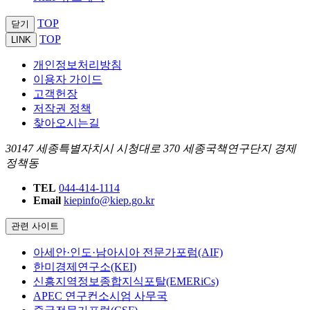
TOP
닫기
TOP
LINK
개인정보처리방침
이용자 가이드
고객헌장
저작권 정책
찾아오시는길
30147 세종특별자치시 시청대로 370 세종국책연구단지 경제
정책동
TEL
044-414-1114
Email
kiepinfo@kiep.go.kr
관련 사이트
아세안·인도·남아시아 전문가포럼(AIF)
한미경제연구소(KEI)
신흥지역정보종합지식포탈(EMERiCs)
APEC 연구컨소시엄 사무국