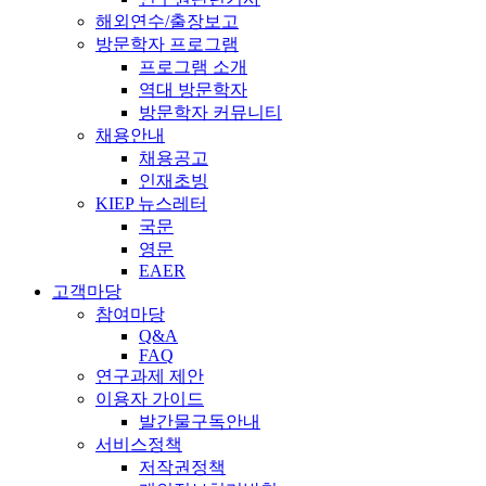
해외연수/출장보고
방문학자 프로그램
프로그램 소개
역대 방문학자
방문학자 커뮤니티
채용안내
채용공고
인재초빙
KIEP 뉴스레터
국문
영문
EAER
고객마당
참여마당
Q&A
FAQ
연구과제 제안
이용자 가이드
발간물구독안내
서비스정책
저작권정책