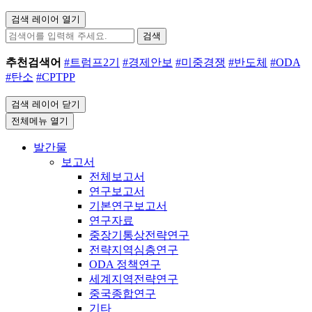
검색 레이어 열기
검색
추천검색어
#트럼프2기
#경제안보
#미중경쟁
#반도체
#ODA
#탄소
#CPTPP
검색 레이어 닫기
전체메뉴 열기
발간물
보고서
전체보고서
연구보고서
기본연구보고서
연구자료
중장기통상전략연구
전략지역심층연구
ODA 정책연구
세계지역전략연구
중국종합연구
기타