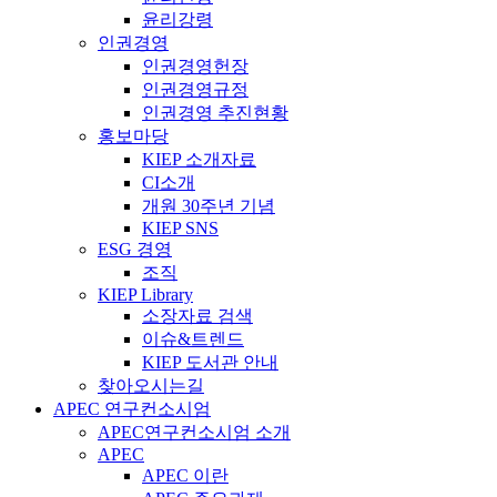
윤리강령
인권경영
인권경영헌장
인권경영규정
인권경영 추진현황
홍보마당
KIEP 소개자료
CI소개
개원 30주년 기념
KIEP SNS
ESG 경영
조직
KIEP Library
소장자료 검색
이슈&트렌드
KIEP 도서관 안내
찾아오시는길
APEC 연구컨소시엄
APEC연구컨소시엄 소개
APEC
APEC 이란