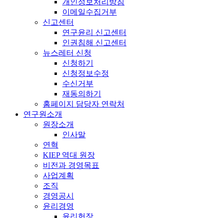
개인정보처리방침
이메일수집거부
신고센터
연구윤리 신고센터
인권침해 신고센터
뉴스레터 신청
신청하기
신청정보수정
수신거부
재동의하기
홈페이지 담당자 연락처
연구원소개
원장소개
인사말
연혁
KIEP 역대 원장
비전과 경영목표
사업계획
조직
경영공시
윤리경영
윤리헌장