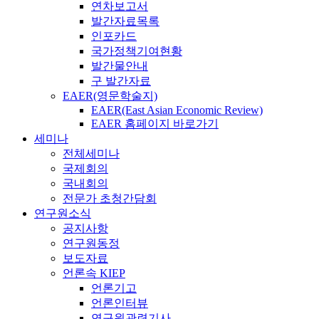
연차보고서
발간자료목록
인포카드
국가정책기여현황
발간물안내
구 발간자료
EAER(영문학술지)
EAER(East Asian Economic Review)
EAER 홈페이지 바로가기
세미나
전체세미나
국제회의
국내회의
전문가 초청간담회
연구원소식
공지사항
연구원동정
보도자료
언론속 KIEP
언론기고
언론인터뷰
연구원관련기사