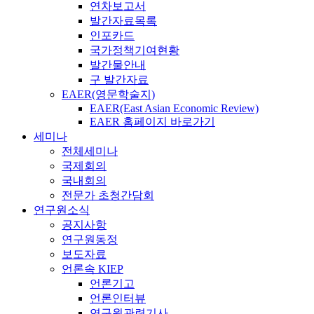
연차보고서
발간자료목록
인포카드
국가정책기여현황
발간물안내
구 발간자료
EAER(영문학술지)
EAER(East Asian Economic Review)
EAER 홈페이지 바로가기
세미나
전체세미나
국제회의
국내회의
전문가 초청간담회
연구원소식
공지사항
연구원동정
보도자료
언론속 KIEP
언론기고
언론인터뷰
연구원관련기사