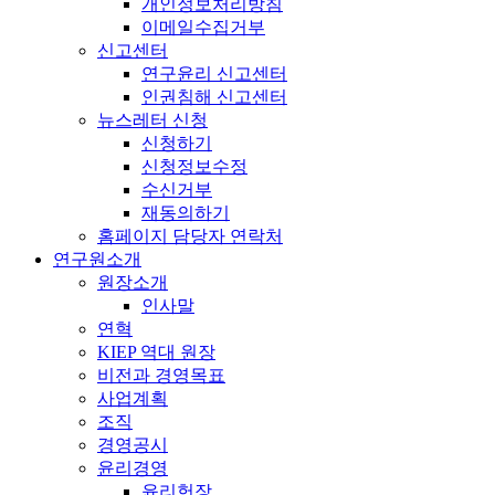
개인정보처리방침
이메일수집거부
신고센터
연구윤리 신고센터
인권침해 신고센터
뉴스레터 신청
신청하기
신청정보수정
수신거부
재동의하기
홈페이지 담당자 연락처
연구원소개
원장소개
인사말
연혁
KIEP 역대 원장
비전과 경영목표
사업계획
조직
경영공시
윤리경영
윤리헌장