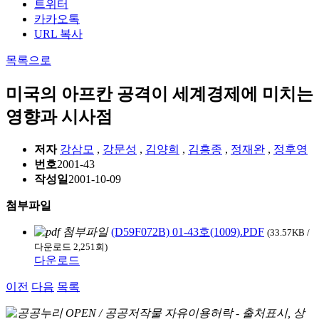
트위터
카카오톡
URL 복사
목록으로
미국의 아프칸 공격이 세계경제에 미치는
영향과 시사점
저자
강삼모
,
강문성
,
김양희
,
김흥종
,
정재완
,
정후영
번호
2001-43
작성일
2001-10-09
첨부파일
(D59F072B) 01-43호(1009).PDF
(33.57KB /
다운로드 2,251회)
다운로드
이전
다음
목록