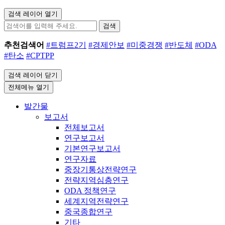
검색 레이어 열기
검색
추천검색어
#트럼프2기
#경제안보
#미중경쟁
#반도체
#ODA
#탄소
#CPTPP
검색 레이어 닫기
전체메뉴 열기
발간물
보고서
전체보고서
연구보고서
기본연구보고서
연구자료
중장기통상전략연구
전략지역심층연구
ODA 정책연구
세계지역전략연구
중국종합연구
기타