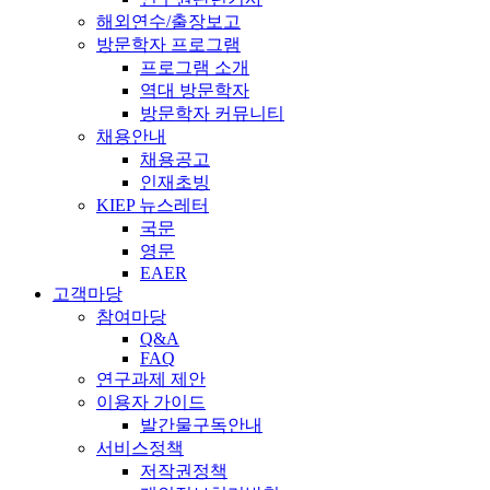
해외연수/출장보고
방문학자 프로그램
프로그램 소개
역대 방문학자
방문학자 커뮤니티
채용안내
채용공고
인재초빙
KIEP 뉴스레터
국문
영문
EAER
고객마당
참여마당
Q&A
FAQ
연구과제 제안
이용자 가이드
발간물구독안내
서비스정책
저작권정책