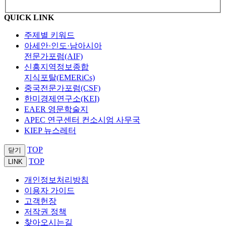
QUICK LINK
주제별 키워드
아세안·인도·남아시아
전문가포럼(AIF)
신흥지역정보종합
지식포탈(EMERiCs)
중국전문가포럼(CSF)
한미경제연구소(KEI)
EAER 영문학술지
APEC 연구센터 컨소시엄 사무국
KIEP 뉴스레터
TOP
닫기
TOP
LINK
개인정보처리방침
이용자 가이드
고객헌장
저작권 정책
찾아오시는길