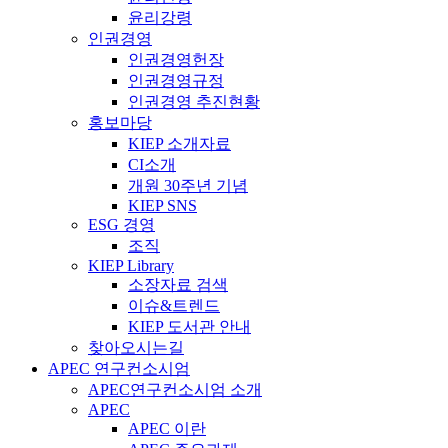
윤리강령
인권경영
인권경영헌장
인권경영규정
인권경영 추진현황
홍보마당
KIEP 소개자료
CI소개
개원 30주년 기념
KIEP SNS
ESG 경영
조직
KIEP Library
소장자료 검색
이슈&트렌드
KIEP 도서관 안내
찾아오시는길
APEC 연구컨소시엄
APEC연구컨소시엄 소개
APEC
APEC 이란