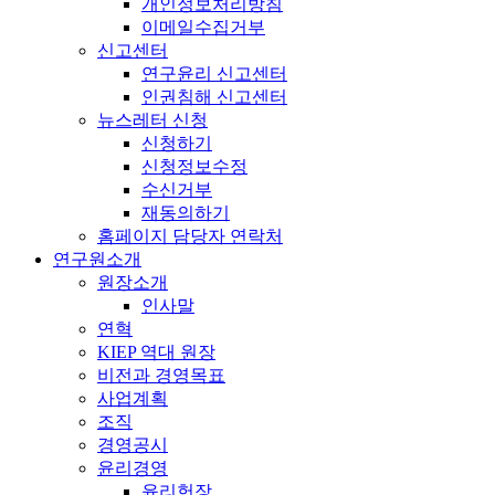
개인정보처리방침
이메일수집거부
신고센터
연구윤리 신고센터
인권침해 신고센터
뉴스레터 신청
신청하기
신청정보수정
수신거부
재동의하기
홈페이지 담당자 연락처
연구원소개
원장소개
인사말
연혁
KIEP 역대 원장
비전과 경영목표
사업계획
조직
경영공시
윤리경영
윤리헌장