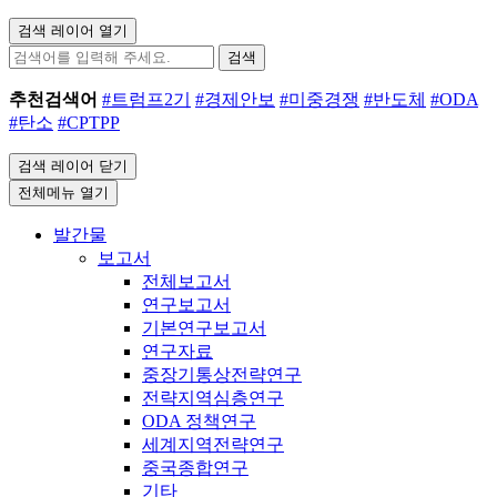
검색 레이어 열기
검색
추천검색어
#트럼프2기
#경제안보
#미중경쟁
#반도체
#ODA
#탄소
#CPTPP
검색 레이어 닫기
전체메뉴 열기
발간물
보고서
전체보고서
연구보고서
기본연구보고서
연구자료
중장기통상전략연구
전략지역심층연구
ODA 정책연구
세계지역전략연구
중국종합연구
기타