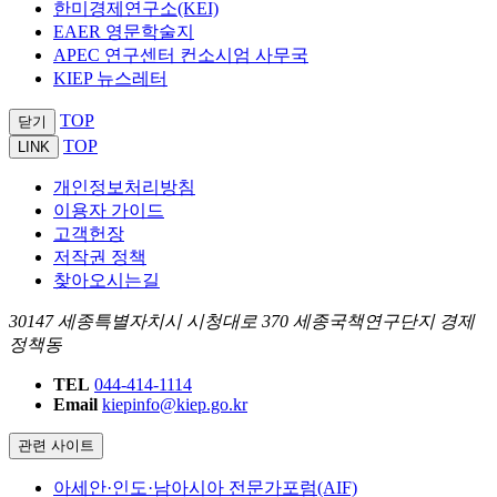
한미경제연구소(KEI)
EAER 영문학술지
APEC 연구센터 컨소시엄 사무국
KIEP 뉴스레터
TOP
닫기
TOP
LINK
개인정보처리방침
이용자 가이드
고객헌장
저작권 정책
찾아오시는길
30147 세종특별자치시 시청대로 370 세종국책연구단지 경제
정책동
TEL
044-414-1114
Email
kiepinfo@kiep.go.kr
관련 사이트
아세안·인도·남아시아 전문가포럼(AIF)