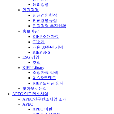
윤리강령
인권경영
인권경영헌장
인권경영규정
인권경영 추진현황
홍보마당
KIEP 소개자료
CI소개
개원 30주년 기념
KIEP SNS
ESG 경영
조직
KIEP Library
소장자료 검색
이슈&트렌드
KIEP 도서관 안내
찾아오시는길
APEC 연구컨소시엄
APEC연구컨소시엄 소개
APEC
APEC 이란