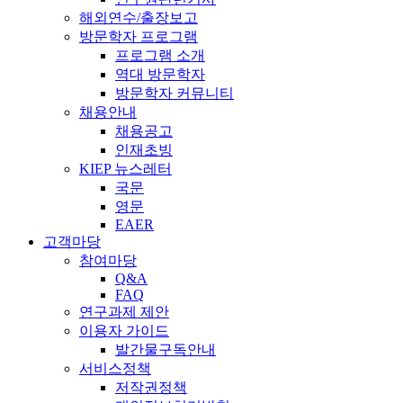
해외연수/출장보고
방문학자 프로그램
프로그램 소개
역대 방문학자
방문학자 커뮤니티
채용안내
채용공고
인재초빙
KIEP 뉴스레터
국문
영문
EAER
고객마당
참여마당
Q&A
FAQ
연구과제 제안
이용자 가이드
발간물구독안내
서비스정책
저작권정책