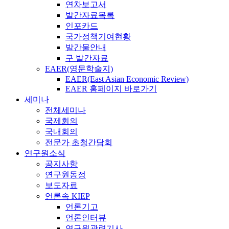
연차보고서
발간자료목록
인포카드
국가정책기여현황
발간물안내
구 발간자료
EAER(영문학술지)
EAER(East Asian Economic Review)
EAER 홈페이지 바로가기
세미나
전체세미나
국제회의
국내회의
전문가 초청간담회
연구원소식
공지사항
연구원동정
보도자료
언론속 KIEP
언론기고
언론인터뷰
연구원관련기사