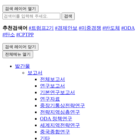
검색 레이어 열기
검색
추천검색어
#트럼프2기
#경제안보
#미중경쟁
#반도체
#ODA
#탄소
#CPTPP
검색 레이어 닫기
전체메뉴 열기
발간물
보고서
전체보고서
연구보고서
기본연구보고서
연구자료
중장기통상전략연구
전략지역심층연구
ODA 정책연구
세계지역전략연구
중국종합연구
기타