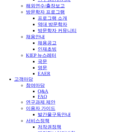
해외연수/출장보고
방문학자 프로그램
프로그램 소개
역대 방문학자
방문학자 커뮤니티
채용안내
채용공고
인재초빙
KIEP 뉴스레터
국문
영문
EAER
고객마당
참여마당
Q&A
FAQ
연구과제 제안
이용자 가이드
발간물구독안내
서비스정책
저작권정책