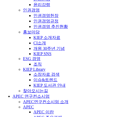
윤리강령
인권경영
인권경영헌장
인권경영규정
인권경영 추진현황
홍보마당
KIEP 소개자료
CI소개
개원 30주년 기념
KIEP SNS
ESG 경영
조직
KIEP Library
소장자료 검색
이슈&트렌드
KIEP 도서관 안내
찾아오시는길
APEC 연구컨소시엄
APEC연구컨소시엄 소개
APEC
APEC 이란