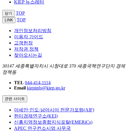
KIEP 뉴스레터
TOP
닫기
TOP
LINK
개인정보처리방침
이용자 가이드
고객헌장
저작권 정책
찾아오시는길
30147 세종특별자치시 시청대로 370 세종국책연구단지 경제
정책동
TEL
044-414-1114
Email
kiepinfo@kiep.go.kr
관련 사이트
아세안·인도·남아시아 전문가포럼(AIF)
한미경제연구소(KEI)
신흥지역정보종합지식포탈(EMERiCs)
APEC 연구컨소시엄 사무국