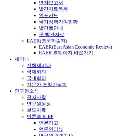
연차보고서
발간자료목록
인포카드
국가정책기여현황
발간물안내
구 발간자료
EAER(영문학술지)
EAER(East Asian Economic Review)
EAER 홈페이지 바로가기
세미나
전체세미나
국제회의
국내회의
전문가 초청간담회
연구원소식
공지사항
연구원동정
보도자료
언론속 KIEP
언론기고
언론인터뷰
연구원관련기사