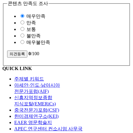
콘텐츠 만족도 조사
매우만족
만족
보통
불만족
매우불만족
0
/100
QUICK LINK
주제별 키워드
아세안·인도·남아시아
전문가포럼(AIF)
신흥지역정보종합
지식포탈(EMERiCs)
중국전문가포럼(CSF)
한미경제연구소(KEI)
EAER 영문학술지
APEC 연구센터 컨소시엄 사무국