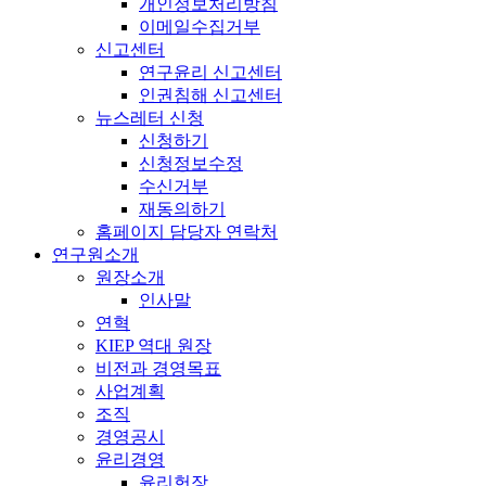
개인정보처리방침
이메일수집거부
신고센터
연구윤리 신고센터
인권침해 신고센터
뉴스레터 신청
신청하기
신청정보수정
수신거부
재동의하기
홈페이지 담당자 연락처
연구원소개
원장소개
인사말
연혁
KIEP 역대 원장
비전과 경영목표
사업계획
조직
경영공시
윤리경영
윤리헌장