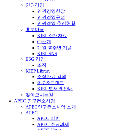
인권경영
인권경영헌장
인권경영규정
인권경영 추진현황
홍보마당
KIEP 소개자료
CI소개
개원 30주년 기념
KIEP SNS
ESG 경영
조직
KIEP Library
소장자료 검색
이슈&트렌드
KIEP 도서관 안내
찾아오시는길
APEC 연구컨소시엄
APEC연구컨소시엄 소개
APEC
APEC 이란
APEC 주요과제