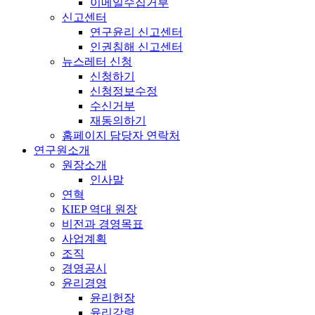
이메일수집거부
신고센터
연구윤리 신고센터
인권침해 신고센터
뉴스레터 신청
신청하기
신청정보수정
수신거부
재동의하기
홈페이지 담당자 연락처
연구원소개
원장소개
인사말
연혁
KIEP 역대 원장
비전과 경영목표
사업계획
조직
경영공시
윤리경영
윤리헌장
윤리강령