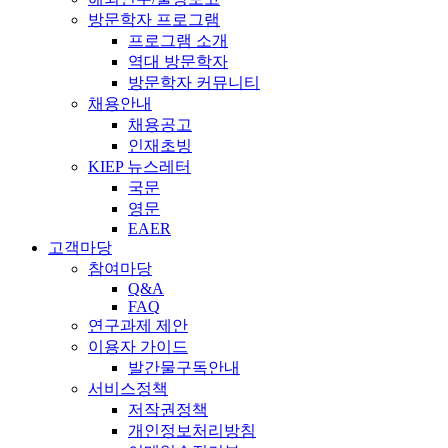
방문학자 프로그램
프로그램 소개
역대 방문학자
방문학자 커뮤니티
채용안내
채용공고
인재초빙
KIEP 뉴스레터
국문
영문
EAER
고객마당
참여마당
Q&A
FAQ
연구과제 제안
이용자 가이드
발간물구독안내
서비스정책
저작권정책
개인정보처리방침