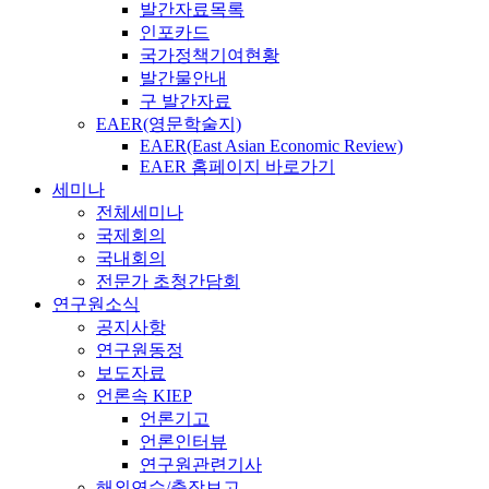
발간자료목록
인포카드
국가정책기여현황
발간물안내
구 발간자료
EAER(영문학술지)
EAER(East Asian Economic Review)
EAER 홈페이지 바로가기
세미나
전체세미나
국제회의
국내회의
전문가 초청간담회
연구원소식
공지사항
연구원동정
보도자료
언론속 KIEP
언론기고
언론인터뷰
연구원관련기사
해외연수/출장보고