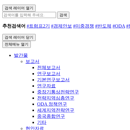
검색 레이어 열기
검색
추천검색어
#트럼프2기
#경제안보
#미중경쟁
#반도체
#ODA
검색 레이어 닫기
전체메뉴 열기
발간물
보고서
전체보고서
연구보고서
기본연구보고서
연구자료
중장기통상전략연구
전략지역심층연구
ODA 정책연구
세계지역전략연구
중국종합연구
기타
현안자료