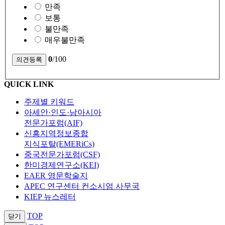
만족
보통
불만족
매우불만족
0
/100
QUICK LINK
주제별 키워드
아세안·인도·남아시아
전문가포럼(AIF)
신흥지역정보종합
지식포탈(EMERiCs)
중국전문가포럼(CSF)
한미경제연구소(KEI)
EAER 영문학술지
APEC 연구센터 컨소시엄 사무국
KIEP 뉴스레터
TOP
닫기