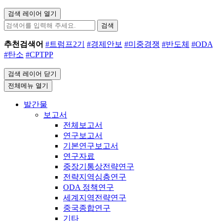
검색 레이어 열기
검색
추천검색어
#트럼프2기
#경제안보
#미중경쟁
#반도체
#ODA
#탄소
#CPTPP
검색 레이어 닫기
전체메뉴 열기
발간물
보고서
전체보고서
연구보고서
기본연구보고서
연구자료
중장기통상전략연구
전략지역심층연구
ODA 정책연구
세계지역전략연구
중국종합연구
기타