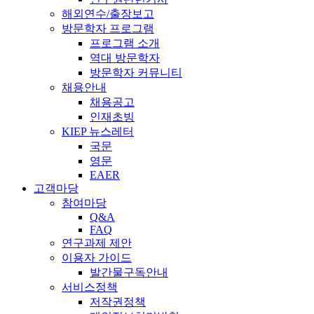
해외연수/출장보고
방문학자 프로그램
프로그램 소개
역대 방문학자
방문학자 커뮤니티
채용안내
채용공고
인재초빙
KIEP 뉴스레터
국문
영문
EAER
고객마당
참여마당
Q&A
FAQ
연구과제 제안
이용자 가이드
발간물구독안내
서비스정책
저작권정책