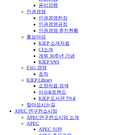
윤리강령
인권경영
인권경영헌장
인권경영규정
인권경영 추진현황
홍보마당
KIEP 소개자료
CI소개
개원 30주년 기념
KIEP SNS
ESG 경영
조직
KIEP Library
소장자료 검색
이슈&트렌드
KIEP 도서관 안내
찾아오시는길
APEC 연구컨소시엄
APEC연구컨소시엄 소개
APEC
APEC 이란