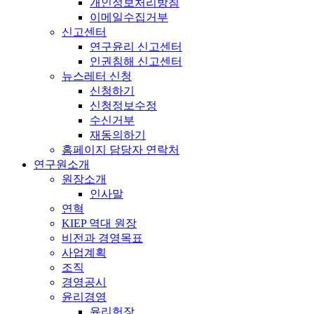
개인정보처리방침
이메일수집거부
신고센터
연구윤리 신고센터
인권침해 신고센터
뉴스레터 신청
신청하기
신청정보수정
수신거부
재동의하기
홈페이지 담당자 연락처
연구원소개
원장소개
인사말
연혁
KIEP 역대 원장
비전과 경영목표
사업계획
조직
경영공시
윤리경영
윤리헌장