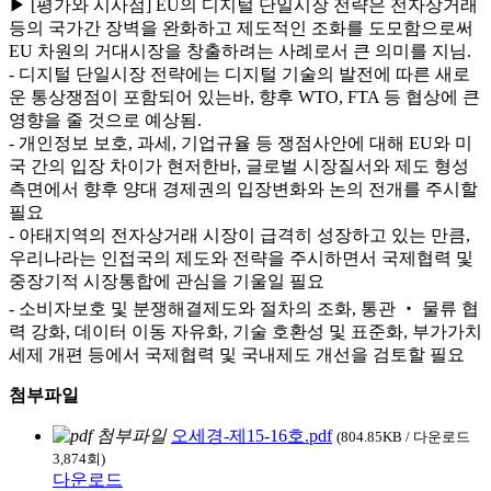
▶ [평가와 시사점] EU의 디지털 단일시장 전략은 전자상거래
등의 국가간 장벽을 완화하고 제도적인 조화를 도모함으로써
EU 차원의 거대시장을 창출하려는 사례로서 큰 의미를 지님.
- 디지털 단일시장 전략에는 디지털 기술의 발전에 따른 새로
운 통상쟁점이 포함되어 있는바, 향후 WTO, FTA 등 협상에 큰
영향을 줄 것으로 예상됨.
- 개인정보 보호, 과세, 기업규율 등 쟁점사안에 대해 EU와 미
국 간의 입장 차이가 현저한바, 글로벌 시장질서와 제도 형성
측면에서 향후 양대 경제권의 입장변화와 논의 전개를 주시할
필요
- 아태지역의 전자상거래 시장이 급격히 성장하고 있는 만큼,
우리나라는 인접국의 제도와 전략을 주시하면서 국제협력 및
중장기적 시장통합에 관심을 기울일 필요
- 소비자보호 및 분쟁해결제도와 절차의 조화, 통관 ‧ 물류 협
력 강화, 데이터 이동 자유화, 기술 호환성 및 표준화, 부가가치
세제 개편 등에서 국제협력 및 국내제도 개선을 검토할 필요
첨부파일
오세경-제15-16호.pdf
(804.85KB / 다운로드
3,874회)
다운로드