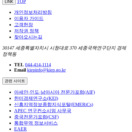
TOP
LINK
개인정보처리방침
이용자 가이드
고객헌장
저작권 정책
찾아오시는길
30147 세종특별자치시 시청대로 370 세종국책연구단지 경제
정책동
TEL
044-414-1114
Email
kiepinfo@kiep.go.kr
관련 사이트
아세안·인도·남아시아 전문가포럼(AIF)
한미경제연구소(KEI)
신흥지역정보종합지식포탈(EMERiCs)
APEC 연구컨소시엄 사무국
중국전문가포럼(CSF)
통합무역 정보서비스
EAER