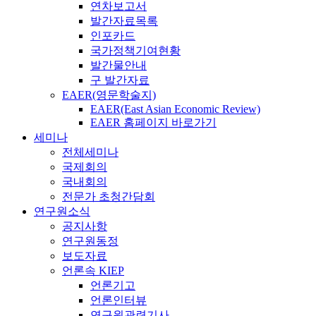
연차보고서
발간자료목록
인포카드
국가정책기여현황
발간물안내
구 발간자료
EAER(영문학술지)
EAER(East Asian Economic Review)
EAER 홈페이지 바로가기
세미나
전체세미나
국제회의
국내회의
전문가 초청간담회
연구원소식
공지사항
연구원동정
보도자료
언론속 KIEP
언론기고
언론인터뷰
연구원관련기사