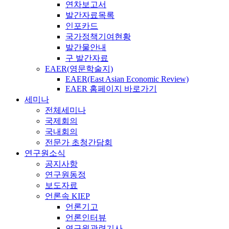
연차보고서
발간자료목록
인포카드
국가정책기여현황
발간물안내
구 발간자료
EAER(영문학술지)
EAER(East Asian Economic Review)
EAER 홈페이지 바로가기
세미나
전체세미나
국제회의
국내회의
전문가 초청간담회
연구원소식
공지사항
연구원동정
보도자료
언론속 KIEP
언론기고
언론인터뷰
연구원관련기사