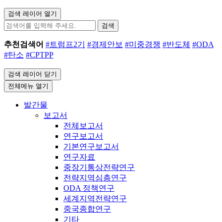
검색 레이어 열기
검색
추천검색어
#트럼프2기
#경제안보
#미중경쟁
#반도체
#ODA
#탄소
#CPTPP
검색 레이어 닫기
전체메뉴 열기
발간물
보고서
전체보고서
연구보고서
기본연구보고서
연구자료
중장기통상전략연구
전략지역심층연구
ODA 정책연구
세계지역전략연구
중국종합연구
기타