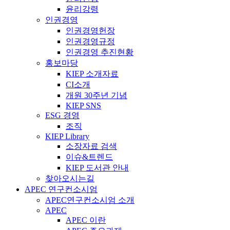
윤리강령
인권경영
인권경영헌장
인권경영규정
인권경영 추진현황
홍보마당
KIEP 소개자료
CI소개
개원 30주년 기념
KIEP SNS
ESG 경영
조직
KIEP Library
소장자료 검색
이슈&트렌드
KIEP 도서관 안내
찾아오시는길
APEC 연구컨소시엄
APEC연구컨소시엄 소개
APEC
APEC 이란