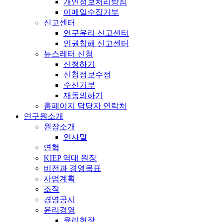
개인정보처리방침
이메일수집거부
신고센터
연구윤리 신고센터
인권침해 신고센터
뉴스레터 신청
신청하기
신청정보수정
수신거부
재동의하기
홈페이지 담당자 연락처
연구원소개
원장소개
인사말
연혁
KIEP 역대 원장
비전과 경영목표
사업계획
조직
경영공시
윤리경영
윤리헌장