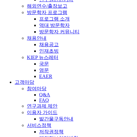
해외연수/출장보고
방문학자 프로그램
프로그램 소개
역대 방문학자
방문학자 커뮤니티
채용안내
채용공고
인재초빙
KIEP 뉴스레터
국문
영문
EAER
고객마당
참여마당
Q&A
FAQ
연구과제 제안
이용자 가이드
발간물구독안내
서비스정책
저작권정책