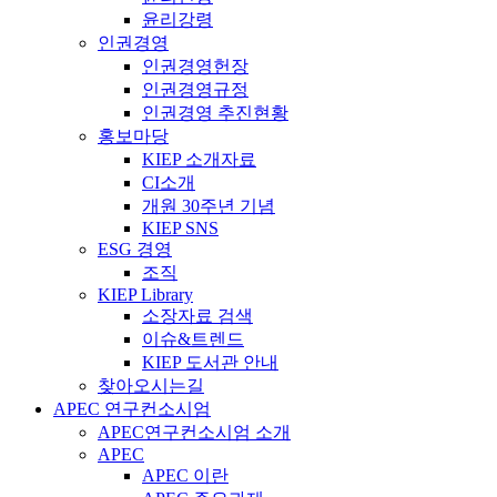
윤리강령
인권경영
인권경영헌장
인권경영규정
인권경영 추진현황
홍보마당
KIEP 소개자료
CI소개
개원 30주년 기념
KIEP SNS
ESG 경영
조직
KIEP Library
소장자료 검색
이슈&트렌드
KIEP 도서관 안내
찾아오시는길
APEC 연구컨소시엄
APEC연구컨소시엄 소개
APEC
APEC 이란