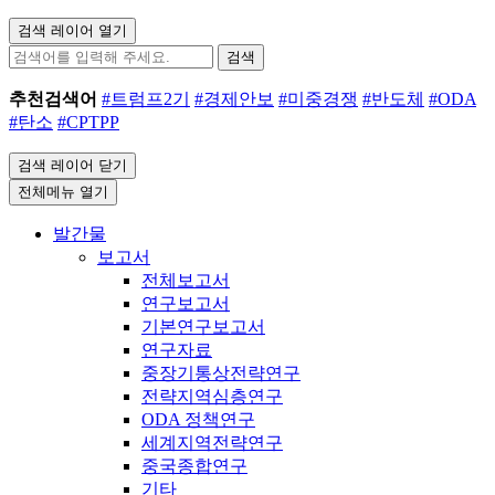
검색 레이어 열기
검색
추천검색어
#트럼프2기
#경제안보
#미중경쟁
#반도체
#ODA
#탄소
#CPTPP
검색 레이어 닫기
전체메뉴 열기
발간물
보고서
전체보고서
연구보고서
기본연구보고서
연구자료
중장기통상전략연구
전략지역심층연구
ODA 정책연구
세계지역전략연구
중국종합연구
기타