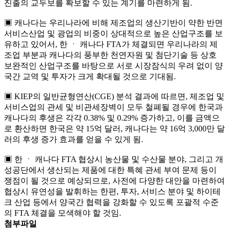
진출의 교두보를 확보할 수 있는 계기를 마련하게 됨.
▣ 캐나다는 우리나라에 비해 제조업의 생산기반이 약한 반면
서비스산업 및 광업의 비중이 상대적으로 높은 산업구조를 보
유하고 있어서, 한 ㆍ 캐나다 FTA가 체결되면 우리나라의 제
조업 부분과 캐나다의 풍부한 천연자원 및 첨단기술 등 상호
보완적인 산업구조를 바탕으로 서로 시장잠식의 우려 없이 양
국간 교역 및 투자가 크게 확대될 것으로 기대됨.
▣ KIEP의 일반균형연산(CGE) 분석 결과에 따르면, 제조업 및
서비스업의 관세 및 비관세장벽이 모두 철폐될 경우에 한국과
캐나다의 후생은 각각 0.38% 및 0.29% 증가하고, 이를 금액으
로 환산하면 한국은 약 15억 달러, 캐나다는 약 16억 3,000만 달
러의 후생 증가 효과를 얻을 수 있게 됨.
▣ 한 ㆍ 캐나다 FTA 협상시 농산물 및 수산물 분야, 그리고 개
성공단에서 생산되는 제품에 대한 특혜 관세 부여 문제 등이
쟁점이 될 것으로 예상되므로, 사전에 다양한 대안을 마련하여
협상시 유연성을 발휘하는 한편, 투자, 서비스 분야 및 하이테
크 산업 등에서 양국간 협력을 강화할 수 있도록 포괄적 수준
의 FTA 체결을 모색해야 할 것임.
첨부파일