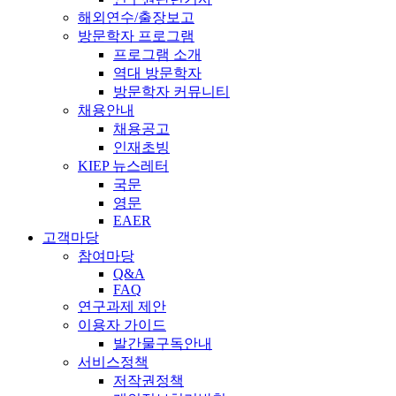
해외연수/출장보고
방문학자 프로그램
프로그램 소개
역대 방문학자
방문학자 커뮤니티
채용안내
채용공고
인재초빙
KIEP 뉴스레터
국문
영문
EAER
고객마당
참여마당
Q&A
FAQ
연구과제 제안
이용자 가이드
발간물구독안내
서비스정책
저작권정책