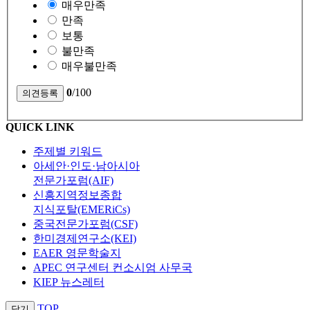
매우만족
만족
보통
불만족
매우불만족
0
/100
QUICK LINK
주제별 키워드
아세안·인도·남아시아
전문가포럼(AIF)
신흥지역정보종합
지식포탈(EMERiCs)
중국전문가포럼(CSF)
한미경제연구소(KEI)
EAER 영문학술지
APEC 연구센터 컨소시엄 사무국
KIEP 뉴스레터
TOP
닫기