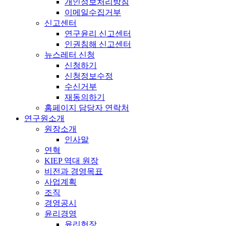
개인정보처리방침
이메일수집거부
신고센터
연구윤리 신고센터
인권침해 신고센터
뉴스레터 신청
신청하기
신청정보수정
수신거부
재동의하기
홈페이지 담당자 연락처
연구원소개
원장소개
인사말
연혁
KIEP 역대 원장
비전과 경영목표
사업계획
조직
경영공시
윤리경영
윤리헌장