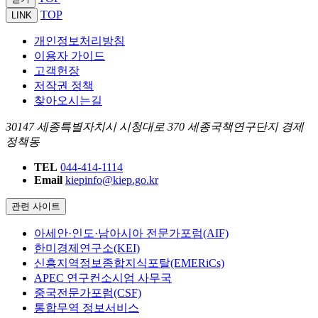
TOP
LINK
개인정보처리방침
이용자 가이드
고객헌장
저작권 정책
찾아오시는길
30147 세종특별자치시 시청대로 370 세종국책연구단지 경제
정책동
TEL
044-414-1114
Email
kiepinfo@kiep.go.kr
관련 사이트
아세안·인도·남아시아 전문가포럼(AIF)
한미경제연구소(KEI)
신흥지역정보종합지식포탈(EMERiCs)
APEC 연구컨소시엄 사무국
중국전문가포럼(CSF)
통합무역 정보서비스