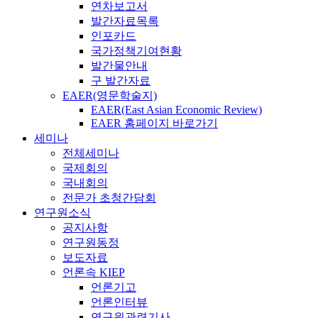
연차보고서
발간자료목록
인포카드
국가정책기여현황
발간물안내
구 발간자료
EAER(영문학술지)
EAER(East Asian Economic Review)
EAER 홈페이지 바로가기
세미나
전체세미나
국제회의
국내회의
전문가 초청간담회
연구원소식
공지사항
연구원동정
보도자료
언론속 KIEP
언론기고
언론인터뷰
연구원관련기사