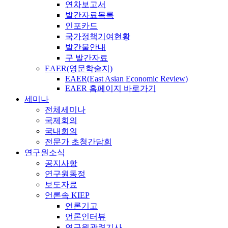
연차보고서
발간자료목록
인포카드
국가정책기여현황
발간물안내
구 발간자료
EAER(영문학술지)
EAER(East Asian Economic Review)
EAER 홈페이지 바로가기
세미나
전체세미나
국제회의
국내회의
전문가 초청간담회
연구원소식
공지사항
연구원동정
보도자료
언론속 KIEP
언론기고
언론인터뷰
연구원관련기사