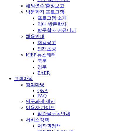
해외연수/출장보고
방문학자 프로그램
프로그램 소개
역대 방문학자
방문학자 커뮤니티
채용안내
채용공고
인재초빙
KIEP 뉴스레터
국문
영문
EAER
고객마당
참여마당
Q&A
FAQ
연구과제 제안
이용자 가이드
발간물구독안내
서비스정책
저작권정책