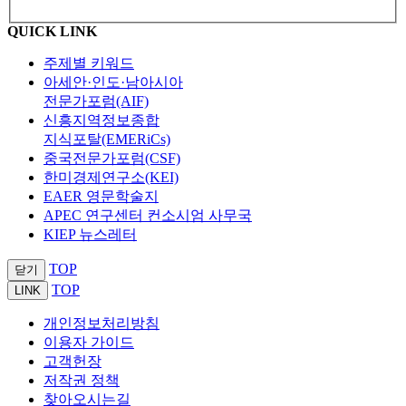
QUICK LINK
주제별 키워드
아세안·인도·남아시아
전문가포럼(AIF)
신흥지역정보종합
지식포탈(EMERiCs)
중국전문가포럼(CSF)
한미경제연구소(KEI)
EAER 영문학술지
APEC 연구센터 컨소시엄 사무국
KIEP 뉴스레터
TOP
닫기
TOP
LINK
개인정보처리방침
이용자 가이드
고객헌장
저작권 정책
찾아오시는길