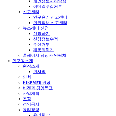
개인정보처리방침
이메일수집거부
신고센터
연구윤리 신고센터
인권침해 신고센터
뉴스레터 신청
신청하기
신청정보수정
수신거부
재동의하기
홈페이지 담당자 연락처
연구원소개
원장소개
인사말
연혁
KIEP 역대 원장
비전과 경영목표
사업계획
조직
경영공시
윤리경영
윤리헌장