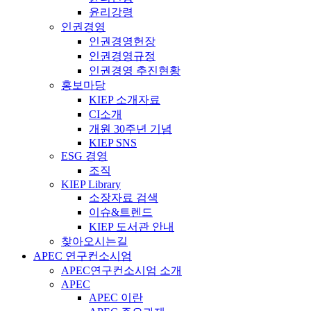
윤리강령
인권경영
인권경영헌장
인권경영규정
인권경영 추진현황
홍보마당
KIEP 소개자료
CI소개
개원 30주년 기념
KIEP SNS
ESG 경영
조직
KIEP Library
소장자료 검색
이슈&트렌드
KIEP 도서관 안내
찾아오시는길
APEC 연구컨소시엄
APEC연구컨소시엄 소개
APEC
APEC 이란