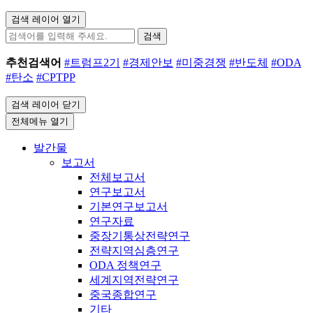
검색 레이어 열기
검색
추천검색어
#트럼프2기
#경제안보
#미중경쟁
#반도체
#ODA
#탄소
#CPTPP
검색 레이어 닫기
전체메뉴 열기
발간물
보고서
전체보고서
연구보고서
기본연구보고서
연구자료
중장기통상전략연구
전략지역심층연구
ODA 정책연구
세계지역전략연구
중국종합연구
기타