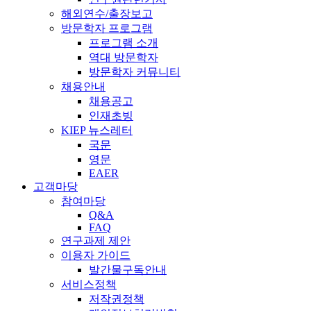
해외연수/출장보고
방문학자 프로그램
프로그램 소개
역대 방문학자
방문학자 커뮤니티
채용안내
채용공고
인재초빙
KIEP 뉴스레터
국문
영문
EAER
고객마당
참여마당
Q&A
FAQ
연구과제 제안
이용자 가이드
발간물구독안내
서비스정책
저작권정책