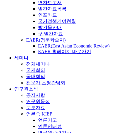
연차보고서
발간자료목록
인포카드
국가정책기여현황
발간물안내
구 발간자료
EAER(영문학술지)
EAER(East Asian Economic Review)
EAER 홈페이지 바로가기
세미나
전체세미나
국제회의
국내회의
전문가 초청간담회
연구원소식
공지사항
연구원동정
보도자료
언론속 KIEP
언론기고
언론인터뷰
연구원관련기사