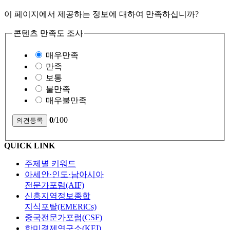
이 페이지에서 제공하는 정보에 대하여 만족하십니까?
콘텐츠 만족도 조사
매우만족
만족
보통
불만족
매우불만족
0
/100
QUICK LINK
주제별 키워드
아세안·인도·남아시아
전문가포럼(AIF)
신흥지역정보종합
지식포탈(EMERiCs)
중국전문가포럼(CSF)
한미경제연구소(KEI)