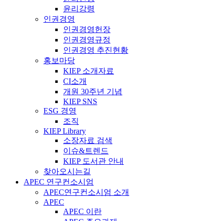
윤리강령
인권경영
인권경영헌장
인권경영규정
인권경영 추진현황
홍보마당
KIEP 소개자료
CI소개
개원 30주년 기념
KIEP SNS
ESG 경영
조직
KIEP Library
소장자료 검색
이슈&트렌드
KIEP 도서관 안내
찾아오시는길
APEC 연구컨소시엄
APEC연구컨소시엄 소개
APEC
APEC 이란