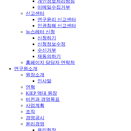
개인정보처리방침
이메일수집거부
신고센터
연구윤리 신고센터
인권침해 신고센터
뉴스레터 신청
신청하기
신청정보수정
수신거부
재동의하기
홈페이지 담당자 연락처
연구원소개
원장소개
인사말
연혁
KIEP 역대 원장
비전과 경영목표
사업계획
조직
경영공시
윤리경영
윤리헌장