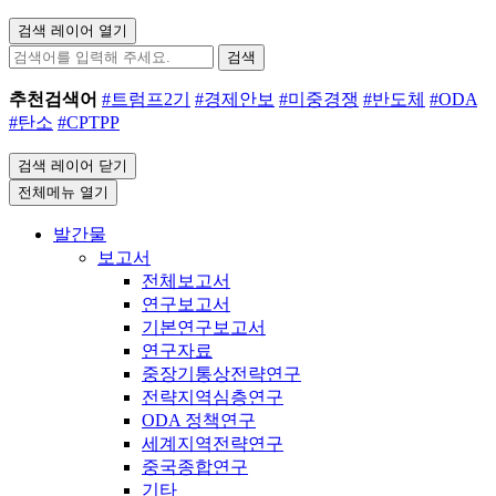
검색 레이어 열기
검색
추천검색어
#트럼프2기
#경제안보
#미중경쟁
#반도체
#ODA
#탄소
#CPTPP
검색 레이어 닫기
전체메뉴 열기
발간물
보고서
전체보고서
연구보고서
기본연구보고서
연구자료
중장기통상전략연구
전략지역심층연구
ODA 정책연구
세계지역전략연구
중국종합연구
기타