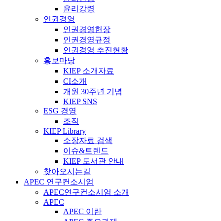
윤리강령
인권경영
인권경영헌장
인권경영규정
인권경영 추진현황
홍보마당
KIEP 소개자료
CI소개
개원 30주년 기념
KIEP SNS
ESG 경영
조직
KIEP Library
소장자료 검색
이슈&트렌드
KIEP 도서관 안내
찾아오시는길
APEC 연구컨소시엄
APEC연구컨소시엄 소개
APEC
APEC 이란