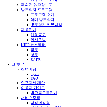
해외연수/출장보고
방문학자 프로그램
프로그램 소개
역대 방문학자
방문학자 커뮤니티
채용안내
채용공고
인재초빙
KIEP 뉴스레터
국문
영문
EAER
고객마당
참여마당
Q&A
FAQ
연구과제 제안
이용자 가이드
발간물구독안내
서비스정책
저작권정책