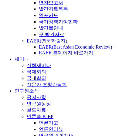
연차보고서
발간자료목록
인포카드
국가정책기여현황
발간물안내
구 발간자료
EAER(영문학술지)
EAER(East Asian Economic Review)
EAER 홈페이지 바로가기
세미나
전체세미나
국제회의
국내회의
전문가 초청간담회
연구원소식
공지사항
연구원동정
보도자료
언론속 KIEP
언론기고
언론인터뷰
연구원관련기사