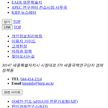
EAER 영문학술지
APEC 연구센터 컨소시엄 사무국
KIEP 뉴스레터
TOP
닫기
TOP
LINK
개인정보처리방침
이용자 가이드
고객헌장
저작권 정책
찾아오시는길
30147 세종특별자치시 시청대로 370 세종국책연구단지 경제
정책동
TEL
044-414-1114
Email
kiepinfo@kiep.go.kr
관련 사이트
아세안·인도·남아시아 전문가포럼(AIF)
한미경제연구소(KEI)