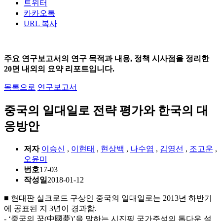
트위터
카카오톡
URL 복사
주요 연구보고서의 연구 목적과 내용, 정책 시사점을 정리한
20면 내외의 요약 리포트입니다.
목록으로
연구보고서
중국의 일대일로 전략 평가와 한국의 대
응방안
저자
이승신
,
이현태
,
현상백
,
나수엽
,
김영선
,
조고운
,
오윤미
번호
17-03
작성일
2018-01-12
■ 현대판 실크로드 구상인 중국의 일대일로는 2013년 하반기
에 공표된 지 3년이 경과함.
- ‘중국의 꿈(中國夢)’을 말하는 시진핑 국가주석의 톱다운 설