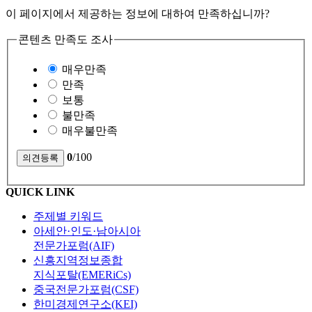
이 페이지에서 제공하는 정보에 대하여 만족하십니까?
콘텐츠 만족도 조사
매우만족
만족
보통
불만족
매우불만족
0
/100
QUICK LINK
주제별 키워드
아세안·인도·남아시아
전문가포럼(AIF)
신흥지역정보종합
지식포탈(EMERiCs)
중국전문가포럼(CSF)
한미경제연구소(KEI)