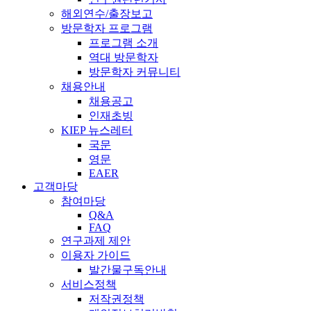
해외연수/출장보고
방문학자 프로그램
프로그램 소개
역대 방문학자
방문학자 커뮤니티
채용안내
채용공고
인재초빙
KIEP 뉴스레터
국문
영문
EAER
고객마당
참여마당
Q&A
FAQ
연구과제 제안
이용자 가이드
발간물구독안내
서비스정책
저작권정책