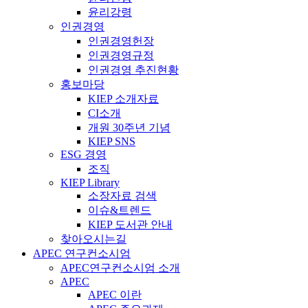
윤리강령
인권경영
인권경영헌장
인권경영규정
인권경영 추진현황
홍보마당
KIEP 소개자료
CI소개
개원 30주년 기념
KIEP SNS
ESG 경영
조직
KIEP Library
소장자료 검색
이슈&트렌드
KIEP 도서관 안내
찾아오시는길
APEC 연구컨소시엄
APEC연구컨소시엄 소개
APEC
APEC 이란