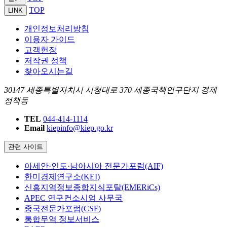
TOP
LINK
개인정보처리방침
이용자 가이드
고객헌장
저작권 정책
찾아오시는길
30147 세종특별자치시 시청대로 370 세종국책연구단지 경제
정책동
TEL
044-414-1114
Email
kiepinfo@kiep.go.kr
관련 사이트
아세안·인도·남아시아 전문가포럼(AIF)
한미경제연구소(KEI)
신흥지역정보종합지식포탈(EMERiCs)
APEC 연구컨소시엄 사무국
중국전문가포럼(CSF)
통합무역 정보서비스