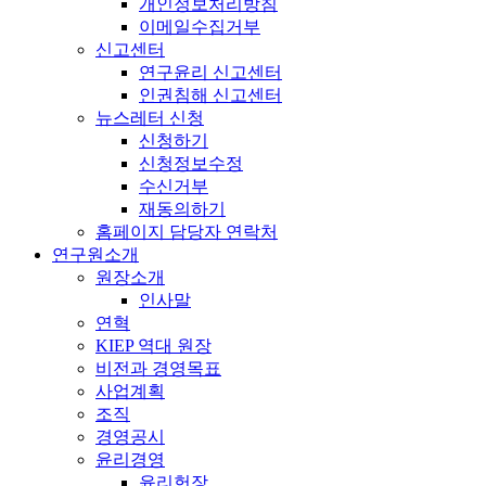
개인정보처리방침
이메일수집거부
신고센터
연구윤리 신고센터
인권침해 신고센터
뉴스레터 신청
신청하기
신청정보수정
수신거부
재동의하기
홈페이지 담당자 연락처
연구원소개
원장소개
인사말
연혁
KIEP 역대 원장
비전과 경영목표
사업계획
조직
경영공시
윤리경영
윤리헌장