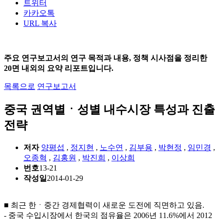
트위터
카카오톡
URL 복사
주요 연구보고서의 연구 목적과 내용, 정책 시사점을 정리한
20면 내외의 요약 리포트입니다.
목록으로
연구보고서
중국 권역별ㆍ성별 내수시장 특성과 진출
전략
저자
양평섭
,
정지현
,
노수연
,
김부용
,
박현정
,
임민경
,
오종혁
,
김홍원
,
박진희
,
이상희
번호
13-21
작성일
2014-01-29
■ 최근 한ㆍ중간 경제협력이 새로운 도전에 직면하고 있음.
- 중국 수입시장에서 한국의 점유율은 2006년 11.6%에서 2012