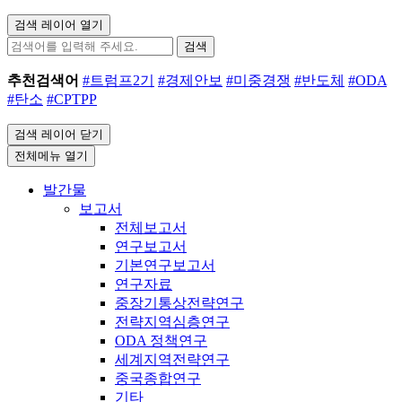
검색 레이어 열기
검색
추천검색어
#트럼프2기
#경제안보
#미중경쟁
#반도체
#ODA
#탄소
#CPTPP
검색 레이어 닫기
전체메뉴 열기
발간물
보고서
전체보고서
연구보고서
기본연구보고서
연구자료
중장기통상전략연구
전략지역심층연구
ODA 정책연구
세계지역전략연구
중국종합연구
기타