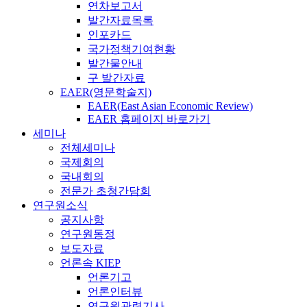
연차보고서
발간자료목록
인포카드
국가정책기여현황
발간물안내
구 발간자료
EAER(영문학술지)
EAER(East Asian Economic Review)
EAER 홈페이지 바로가기
세미나
전체세미나
국제회의
국내회의
전문가 초청간담회
연구원소식
공지사항
연구원동정
보도자료
언론속 KIEP
언론기고
언론인터뷰
연구원관련기사