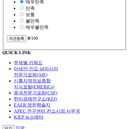
매우만족
만족
보통
불만족
매우불만족
0
/100
QUICK LINK
주제별 키워드
아세안·인도·남아시아
전문가포럼(AIF)
신흥지역정보종합
지식포탈(EMERiCs)
중국전문가포럼(CSF)
한미경제연구소(KEI)
EAER 영문학술지
APEC 연구센터 컨소시엄 사무국
KIEP 뉴스레터
TOP
닫기