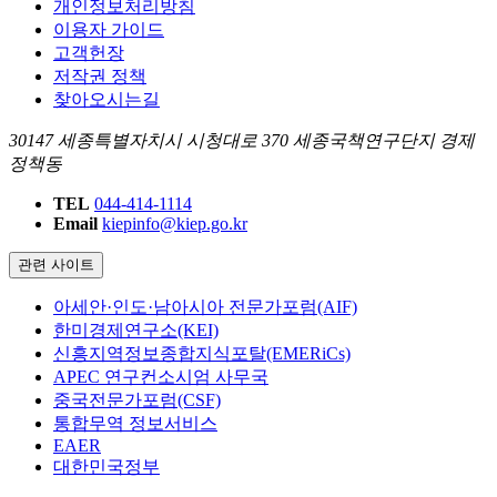
개인정보처리방침
이용자 가이드
고객헌장
저작권 정책
찾아오시는길
30147 세종특별자치시 시청대로 370 세종국책연구단지 경제
정책동
TEL
044-414-1114
Email
kiepinfo@kiep.go.kr
관련 사이트
아세안·인도·남아시아 전문가포럼(AIF)
한미경제연구소(KEI)
신흥지역정보종합지식포탈(EMERiCs)
APEC 연구컨소시엄 사무국
중국전문가포럼(CSF)
통합무역 정보서비스
EAER
대한민국정부