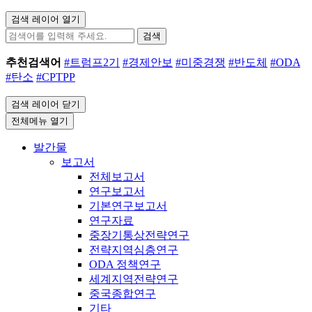
검색 레이어 열기
검색
추천검색어
#트럼프2기
#경제안보
#미중경쟁
#반도체
#ODA
#탄소
#CPTPP
검색 레이어 닫기
전체메뉴 열기
발간물
보고서
전체보고서
연구보고서
기본연구보고서
연구자료
중장기통상전략연구
전략지역심층연구
ODA 정책연구
세계지역전략연구
중국종합연구
기타