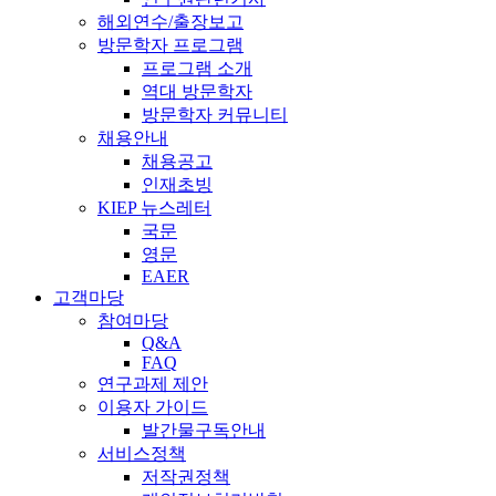
해외연수/출장보고
방문학자 프로그램
프로그램 소개
역대 방문학자
방문학자 커뮤니티
채용안내
채용공고
인재초빙
KIEP 뉴스레터
국문
영문
EAER
고객마당
참여마당
Q&A
FAQ
연구과제 제안
이용자 가이드
발간물구독안내
서비스정책
저작권정책