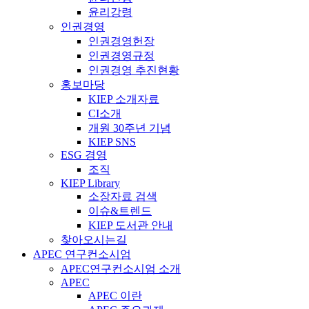
윤리강령
인권경영
인권경영헌장
인권경영규정
인권경영 추진현황
홍보마당
KIEP 소개자료
CI소개
개원 30주년 기념
KIEP SNS
ESG 경영
조직
KIEP Library
소장자료 검색
이슈&트렌드
KIEP 도서관 안내
찾아오시는길
APEC 연구컨소시엄
APEC연구컨소시엄 소개
APEC
APEC 이란