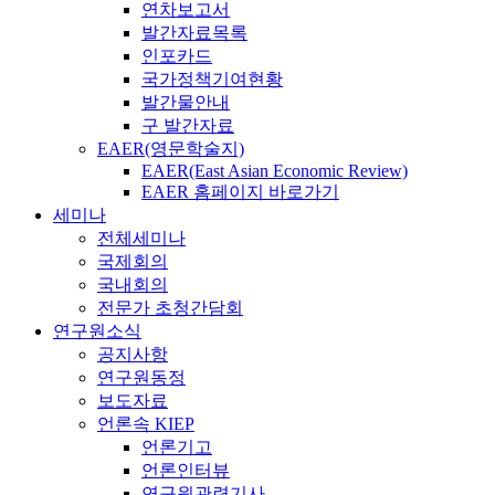
연차보고서
발간자료목록
인포카드
국가정책기여현황
발간물안내
구 발간자료
EAER(영문학술지)
EAER(East Asian Economic Review)
EAER 홈페이지 바로가기
세미나
전체세미나
국제회의
국내회의
전문가 초청간담회
연구원소식
공지사항
연구원동정
보도자료
언론속 KIEP
언론기고
언론인터뷰
연구원관련기사