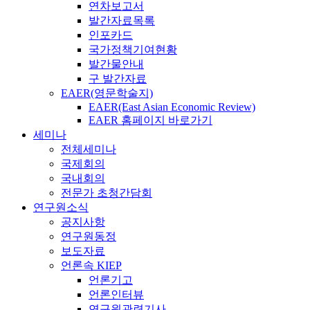
연차보고서
발간자료목록
인포카드
국가정책기여현황
발간물안내
구 발간자료
EAER(영문학술지)
EAER(East Asian Economic Review)
EAER 홈페이지 바로가기
세미나
전체세미나
국제회의
국내회의
전문가 초청간담회
연구원소식
공지사항
연구원동정
보도자료
언론속 KIEP
언론기고
언론인터뷰
연구원관련기사