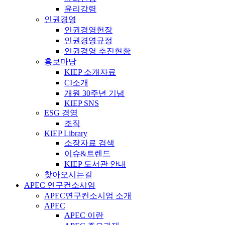
윤리강령
인권경영
인권경영헌장
인권경영규정
인권경영 추진현황
홍보마당
KIEP 소개자료
CI소개
개원 30주년 기념
KIEP SNS
ESG 경영
조직
KIEP Library
소장자료 검색
이슈&트렌드
KIEP 도서관 안내
찾아오시는길
APEC 연구컨소시엄
APEC연구컨소시엄 소개
APEC
APEC 이란