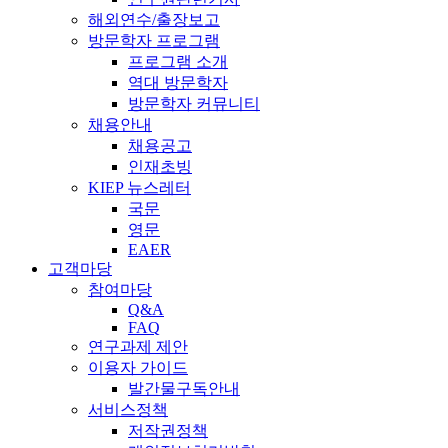
해외연수/출장보고
방문학자 프로그램
프로그램 소개
역대 방문학자
방문학자 커뮤니티
채용안내
채용공고
인재초빙
KIEP 뉴스레터
국문
영문
EAER
고객마당
참여마당
Q&A
FAQ
연구과제 제안
이용자 가이드
발간물구독안내
서비스정책
저작권정책