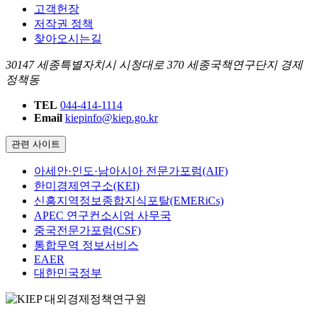
고객헌장
저작권 정책
찾아오시는길
30147 세종특별자치시 시청대로 370 세종국책연구단지 경제
정책동
TEL
044-414-1114
Email
kiepinfo@kiep.go.kr
관련 사이트
아세안·인도·남아시아 전문가포럼(AIF)
한미경제연구소(KEI)
신흥지역정보종합지식포탈(EMERiCs)
APEC 연구컨소시엄 사무국
중국전문가포럼(CSF)
통합무역 정보서비스
EAER
대한민국정부