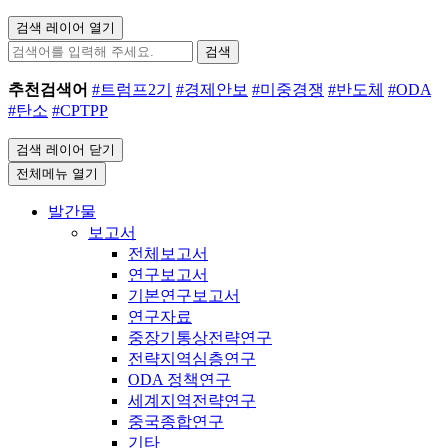
검색 레이어 열기
검색
추천검색어
#트럼프2기
#경제안보
#미중경쟁
#반도체
#ODA
#탄소
#CPTPP
검색 레이어 닫기
전체메뉴 열기
발간물
보고서
전체보고서
연구보고서
기본연구보고서
연구자료
중장기통상전략연구
전략지역심층연구
ODA 정책연구
세계지역전략연구
중국종합연구
기타