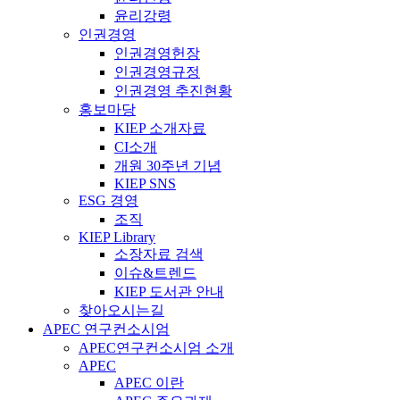
윤리강령
인권경영
인권경영헌장
인권경영규정
인권경영 추진현황
홍보마당
KIEP 소개자료
CI소개
개원 30주년 기념
KIEP SNS
ESG 경영
조직
KIEP Library
소장자료 검색
이슈&트렌드
KIEP 도서관 안내
찾아오시는길
APEC 연구컨소시엄
APEC연구컨소시엄 소개
APEC
APEC 이란