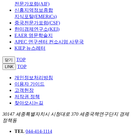
전문가포럼(AIF)
신흥지역정보종합
지식포탈(EMERiCs)
중국전문가포럼(CSF)
한미경제연구소(KEI)
EAER 영문학술지
APEC 연구센터 컨소시엄 사무국
KIEP 뉴스레터
TOP
닫기
TOP
LINK
개인정보처리방침
이용자 가이드
고객헌장
저작권 정책
찾아오시는길
30147 세종특별자치시 시청대로 370 세종국책연구단지 경제
정책동
TEL
044-414-1114