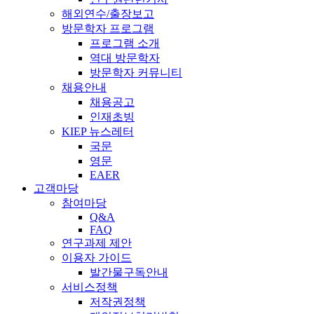
해외연수/출장보고
방문학자 프로그램
프로그램 소개
역대 방문학자
방문학자 커뮤니티
채용안내
채용공고
인재초빙
KIEP 뉴스레터
국문
영문
EAER
고객마당
참여마당
Q&A
FAQ
연구과제 제안
이용자 가이드
발간물구독안내
서비스정책
저작권정책