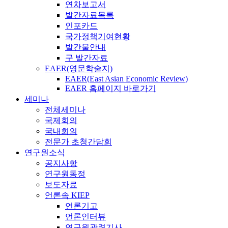
연차보고서
발간자료목록
인포카드
국가정책기여현황
발간물안내
구 발간자료
EAER(영문학술지)
EAER(East Asian Economic Review)
EAER 홈페이지 바로가기
세미나
전체세미나
국제회의
국내회의
전문가 초청간담회
연구원소식
공지사항
연구원동정
보도자료
언론속 KIEP
언론기고
언론인터뷰
연구원관련기사