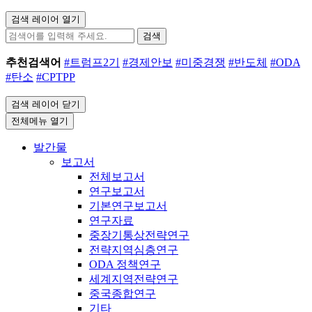
검색 레이어 열기
검색
추천검색어
#트럼프2기
#경제안보
#미중경쟁
#반도체
#ODA
#탄소
#CPTPP
검색 레이어 닫기
전체메뉴 열기
발간물
보고서
전체보고서
연구보고서
기본연구보고서
연구자료
중장기통상전략연구
전략지역심층연구
ODA 정책연구
세계지역전략연구
중국종합연구
기타