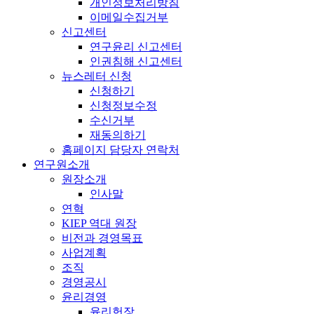
개인정보처리방침
이메일수집거부
신고센터
연구윤리 신고센터
인권침해 신고센터
뉴스레터 신청
신청하기
신청정보수정
수신거부
재동의하기
홈페이지 담당자 연락처
연구원소개
원장소개
인사말
연혁
KIEP 역대 원장
비전과 경영목표
사업계획
조직
경영공시
윤리경영
윤리헌장