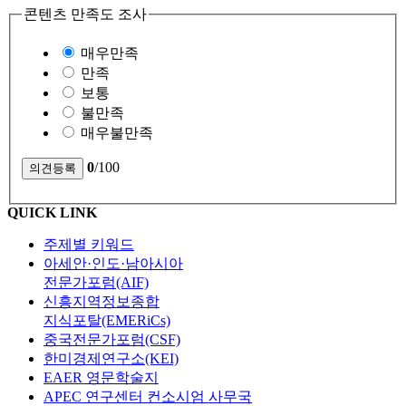
콘텐츠 만족도 조사
매우만족
만족
보통
불만족
매우불만족
0
/100
QUICK LINK
주제별 키워드
아세안·인도·남아시아
전문가포럼(AIF)
신흥지역정보종합
지식포탈(EMERiCs)
중국전문가포럼(CSF)
한미경제연구소(KEI)
EAER 영문학술지
APEC 연구센터 컨소시엄 사무국