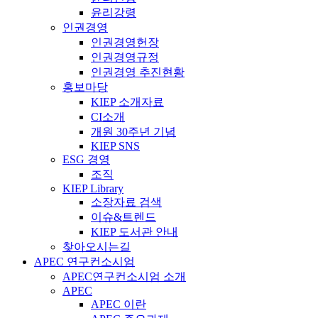
윤리강령
인권경영
인권경영헌장
인권경영규정
인권경영 추진현황
홍보마당
KIEP 소개자료
CI소개
개원 30주년 기념
KIEP SNS
ESG 경영
조직
KIEP Library
소장자료 검색
이슈&트렌드
KIEP 도서관 안내
찾아오시는길
APEC 연구컨소시엄
APEC연구컨소시엄 소개
APEC
APEC 이란