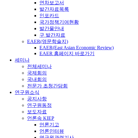
연차보고서
발간자료목록
인포카드
국가정책기여현황
발간물안내
구 발간자료
EAER(영문학술지)
EAER(East Asian Economic Review)
EAER 홈페이지 바로가기
세미나
전체세미나
국제회의
국내회의
전문가 초청간담회
연구원소식
공지사항
연구원동정
보도자료
언론속 KIEP
언론기고
언론인터뷰
연구원관련기사