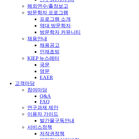
해외연수/출장보고
방문학자 프로그램
프로그램 소개
역대 방문학자
방문학자 커뮤니티
채용안내
채용공고
인재초빙
KIEP 뉴스레터
국문
영문
EAER
고객마당
참여마당
Q&A
FAQ
연구과제 제안
이용자 가이드
발간물구독안내
서비스정책
저작권정책