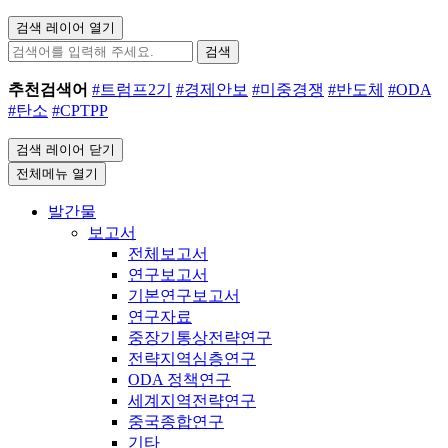
검색 레이어 열기
검색
추천검색어
#트럼프2기
#경제안보
#미중경쟁
#반도체
#ODA
#탄소
#CPTPP
검색 레이어 닫기
전체메뉴 열기
발간물
보고서
전체보고서
연구보고서
기본연구보고서
연구자료
중장기통상전략연구
전략지역심층연구
ODA 정책연구
세계지역전략연구
중국종합연구
기타