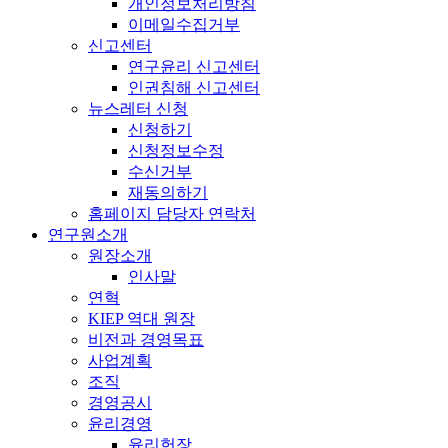
개인정보처리방침
이메일수집거부
신고센터
연구윤리 신고센터
인권침해 신고센터
뉴스레터 신청
신청하기
신청정보수정
수신거부
재동의하기
홈페이지 담당자 연락처
연구원소개
원장소개
인사말
연혁
KIEP 역대 원장
비전과 경영목표
사업계획
조직
경영공시
윤리경영
윤리헌장