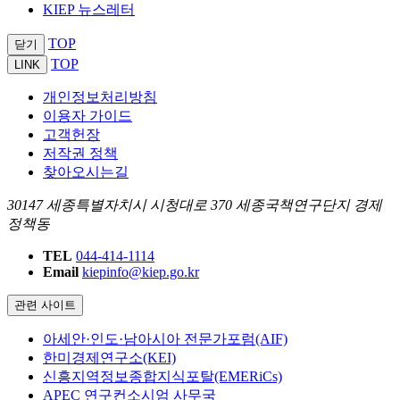
KIEP 뉴스레터
TOP
닫기
TOP
LINK
개인정보처리방침
이용자 가이드
고객헌장
저작권 정책
찾아오시는길
30147 세종특별자치시 시청대로 370 세종국책연구단지 경제
정책동
TEL
044-414-1114
Email
kiepinfo@kiep.go.kr
관련 사이트
아세안·인도·남아시아 전문가포럼(AIF)
한미경제연구소(KEI)
신흥지역정보종합지식포탈(EMERiCs)
APEC 연구컨소시엄 사무국