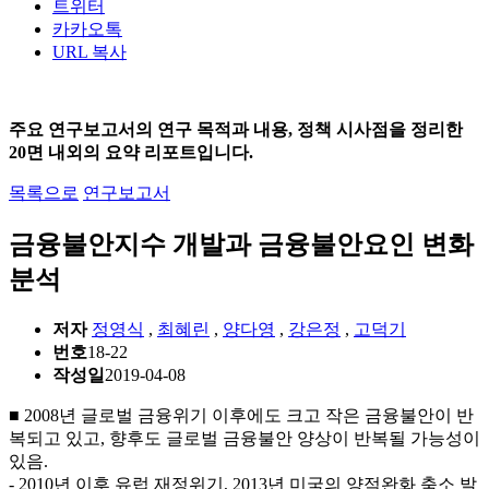
트위터
카카오톡
URL 복사
주요 연구보고서의 연구 목적과 내용, 정책 시사점을 정리한
20면 내외의 요약 리포트입니다.
목록으로
연구보고서
금융불안지수 개발과 금융불안요인 변화
분석
저자
정영식
,
최혜린
,
양다영
,
강은정
,
고덕기
번호
18-22
작성일
2019-04-08
■ 2008년 글로벌 금융위기 이후에도 크고 작은 금융불안이 반
복되고 있고, 향후도 글로벌 금융불안 양상이 반복될 가능성이
있음.
- 2010년 이후 유럽 재정위기, 2013년 미국의 양적완화 축소 발