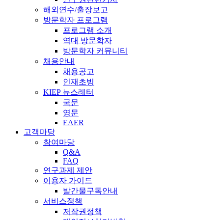
해외연수/출장보고
방문학자 프로그램
프로그램 소개
역대 방문학자
방문학자 커뮤니티
채용안내
채용공고
인재초빙
KIEP 뉴스레터
국문
영문
EAER
고객마당
참여마당
Q&A
FAQ
연구과제 제안
이용자 가이드
발간물구독안내
서비스정책
저작권정책