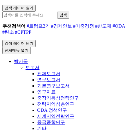
검색 레이어 열기
검색
추천검색어
#트럼프2기
#경제안보
#미중경쟁
#반도체
#ODA
#탄소
#CPTPP
검색 레이어 닫기
전체메뉴 열기
발간물
보고서
전체보고서
연구보고서
기본연구보고서
연구자료
중장기통상전략연구
전략지역심층연구
ODA 정책연구
세계지역전략연구
중국종합연구
기타