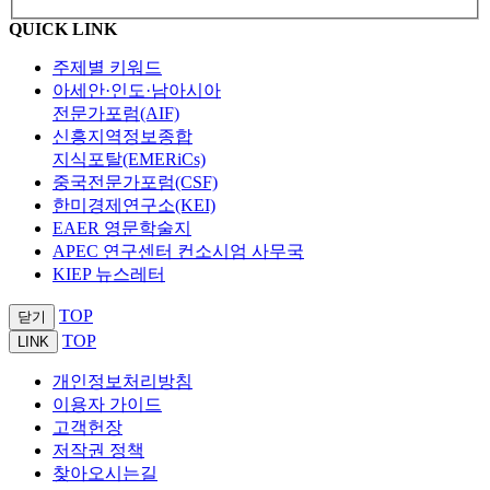
QUICK LINK
주제별 키워드
아세안·인도·남아시아
전문가포럼(AIF)
신흥지역정보종합
지식포탈(EMERiCs)
중국전문가포럼(CSF)
한미경제연구소(KEI)
EAER 영문학술지
APEC 연구센터 컨소시엄 사무국
KIEP 뉴스레터
TOP
닫기
TOP
LINK
개인정보처리방침
이용자 가이드
고객헌장
저작권 정책
찾아오시는길