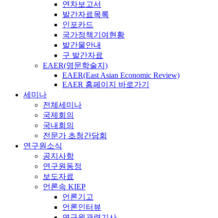
연차보고서
발간자료목록
인포카드
국가정책기여현황
발간물안내
구 발간자료
EAER(영문학술지)
EAER(East Asian Economic Review)
EAER 홈페이지 바로가기
세미나
전체세미나
국제회의
국내회의
전문가 초청간담회
연구원소식
공지사항
연구원동정
보도자료
언론속 KIEP
언론기고
언론인터뷰
연구원관련기사