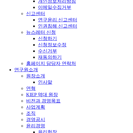
개인정보처리방침
이메일수집거부
신고센터
연구윤리 신고센터
인권침해 신고센터
뉴스레터 신청
신청하기
신청정보수정
수신거부
재동의하기
홈페이지 담당자 연락처
연구원소개
원장소개
인사말
연혁
KIEP 역대 원장
비전과 경영목표
사업계획
조직
경영공시
윤리경영
윤리헌장