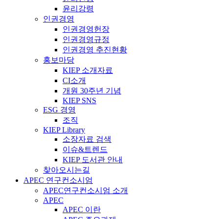
윤리강령
인권경영
인권경영헌장
인권경영규정
인권경영 추진현황
홍보마당
KIEP 소개자료
CI소개
개원 30주년 기념
KIEP SNS
ESG 경영
조직
KIEP Library
소장자료 검색
이슈&트렌드
KIEP 도서관 안내
찾아오시는길
APEC 연구컨소시엄
APEC연구컨소시엄 소개
APEC
APEC 이란