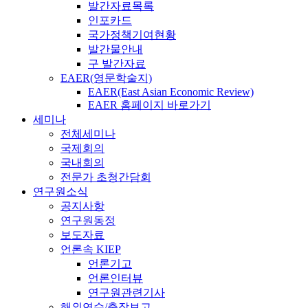
발간자료목록
인포카드
국가정책기여현황
발간물안내
구 발간자료
EAER(영문학술지)
EAER(East Asian Economic Review)
EAER 홈페이지 바로가기
세미나
전체세미나
국제회의
국내회의
전문가 초청간담회
연구원소식
공지사항
연구원동정
보도자료
언론속 KIEP
언론기고
언론인터뷰
연구원관련기사
해외연수/출장보고