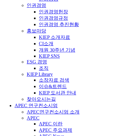
인권경영
인권경영헌장
인권경영규정
인권경영 추진현황
홍보마당
KIEP 소개자료
CI소개
개원 30주년 기념
KIEP SNS
ESG 경영
조직
KIEP Library
소장자료 검색
이슈&트렌드
KIEP 도서관 안내
찾아오시는길
APEC 연구컨소시엄
APEC연구컨소시엄 소개
APEC
APEC 이란
APEC 주요과제