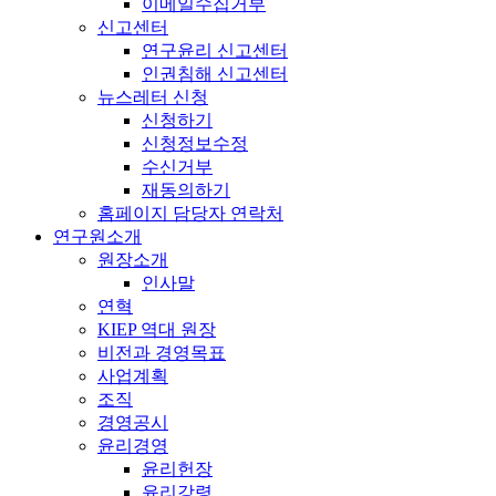
이메일수집거부
신고센터
연구윤리 신고센터
인권침해 신고센터
뉴스레터 신청
신청하기
신청정보수정
수신거부
재동의하기
홈페이지 담당자 연락처
연구원소개
원장소개
인사말
연혁
KIEP 역대 원장
비전과 경영목표
사업계획
조직
경영공시
윤리경영
윤리헌장
윤리강령