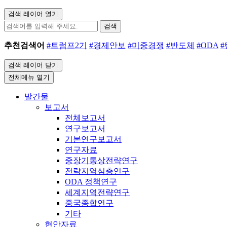
검색 레이어 열기
검색
추천검색어
#트럼프2기
#경제안보
#미중경쟁
#반도체
#ODA
검색 레이어 닫기
전체메뉴 열기
발간물
보고서
전체보고서
연구보고서
기본연구보고서
연구자료
중장기통상전략연구
전략지역심층연구
ODA 정책연구
세계지역전략연구
중국종합연구
기타
현안자료