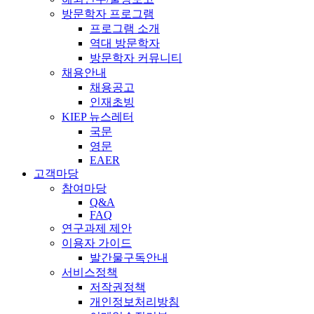
방문학자 프로그램
프로그램 소개
역대 방문학자
방문학자 커뮤니티
채용안내
채용공고
인재초빙
KIEP 뉴스레터
국문
영문
EAER
고객마당
참여마당
Q&A
FAQ
연구과제 제안
이용자 가이드
발간물구독안내
서비스정책
저작권정책
개인정보처리방침