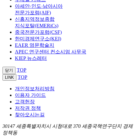
아세안·인도·남아시아
전문가포럼(AIF)
신흥지역정보종합
지식포탈(EMERiCs)
중국전문가포럼(CSF)
한미경제연구소(KEI)
EAER 영문학술지
APEC 연구센터 컨소시엄 사무국
KIEP 뉴스레터
TOP
닫기
TOP
LINK
개인정보처리방침
이용자 가이드
고객헌장
저작권 정책
찾아오시는길
30147 세종특별자치시 시청대로 370 세종국책연구단지 경제
정책동