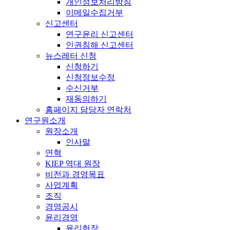
개인정보처리방침
이메일수집거부
신고센터
연구윤리 신고센터
인권침해 신고센터
뉴스레터 신청
신청하기
신청정보수정
수신거부
재동의하기
홈페이지 담당자 연락처
연구원소개
원장소개
인사말
연혁
KIEP 역대 원장
비전과 경영목표
사업계획
조직
경영공시
윤리경영
윤리헌장