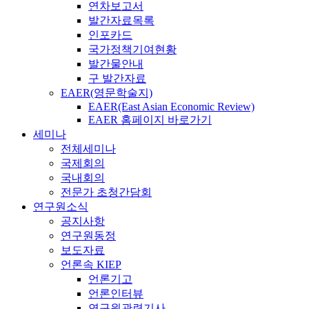
연차보고서
발간자료목록
인포카드
국가정책기여현황
발간물안내
구 발간자료
EAER(영문학술지)
EAER(East Asian Economic Review)
EAER 홈페이지 바로가기
세미나
전체세미나
국제회의
국내회의
전문가 초청간담회
연구원소식
공지사항
연구원동정
보도자료
언론속 KIEP
언론기고
언론인터뷰
연구원관련기사