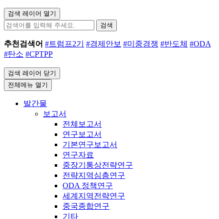
검색 레이어 열기
검색
추천검색어
#트럼프2기
#경제안보
#미중경쟁
#반도체
#ODA
#탄소
#CPTPP
검색 레이어 닫기
전체메뉴 열기
발간물
보고서
전체보고서
연구보고서
기본연구보고서
연구자료
중장기통상전략연구
전략지역심층연구
ODA 정책연구
세계지역전략연구
중국종합연구
기타