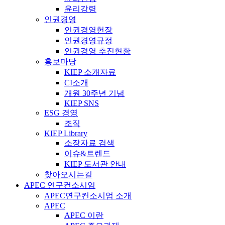
윤리강령
인권경영
인권경영헌장
인권경영규정
인권경영 추진현황
홍보마당
KIEP 소개자료
CI소개
개원 30주년 기념
KIEP SNS
ESG 경영
조직
KIEP Library
소장자료 검색
이슈&트렌드
KIEP 도서관 안내
찾아오시는길
APEC 연구컨소시엄
APEC연구컨소시엄 소개
APEC
APEC 이란