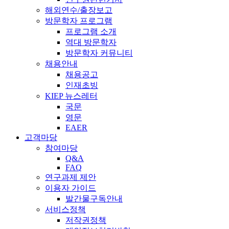
해외연수/출장보고
방문학자 프로그램
프로그램 소개
역대 방문학자
방문학자 커뮤니티
채용안내
채용공고
인재초빙
KIEP 뉴스레터
국문
영문
EAER
고객마당
참여마당
Q&A
FAQ
연구과제 제안
이용자 가이드
발간물구독안내
서비스정책
저작권정책