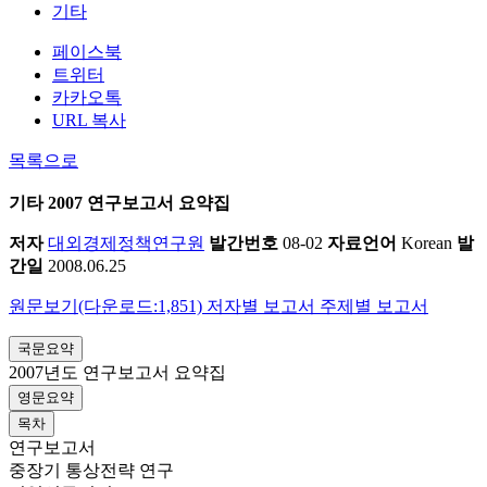
기타
페이스북
트위터
카카오톡
URL 복사
목록으로
기타
2007 연구보고서 요약집
저자
대외경제정책연구원
발간번호
08-02
자료언어
Korean
발
간일
2008.06.25
원문보기(다운로드:1,851)
저자별 보고서
주제별 보고서
국문요약
2007년도 연구보고서 요약집
영문요약
목차
연구보고서
중장기 통상전략 연구