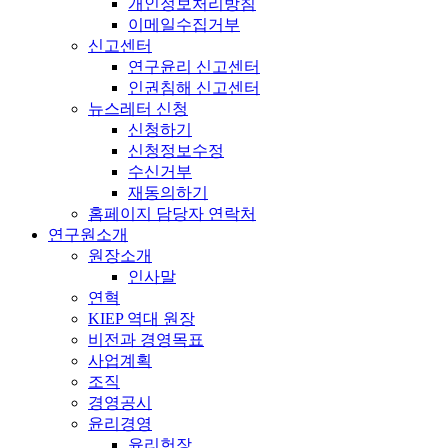
개인정보처리방침
이메일수집거부
신고센터
연구윤리 신고센터
인권침해 신고센터
뉴스레터 신청
신청하기
신청정보수정
수신거부
재동의하기
홈페이지 담당자 연락처
연구원소개
원장소개
인사말
연혁
KIEP 역대 원장
비전과 경영목표
사업계획
조직
경영공시
윤리경영
윤리헌장