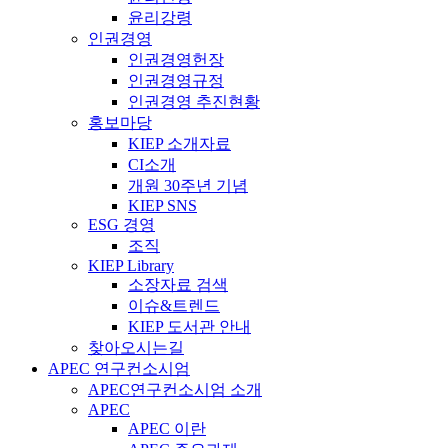
윤리강령
인권경영
인권경영헌장
인권경영규정
인권경영 추진현황
홍보마당
KIEP 소개자료
CI소개
개원 30주년 기념
KIEP SNS
ESG 경영
조직
KIEP Library
소장자료 검색
이슈&트렌드
KIEP 도서관 안내
찾아오시는길
APEC 연구컨소시엄
APEC연구컨소시엄 소개
APEC
APEC 이란