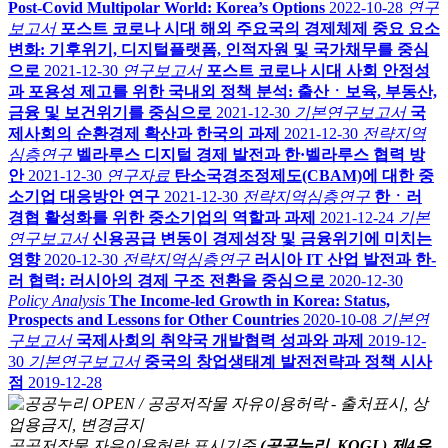
Post-Covid Multipolar World: Korea’s Options
2022-10-28
연구
보고서
포스트 코로나 시대 해외 주요국의 경제체제 중요 요소
변화: 기후위기, 디지털플랫폼, 인적자원 및 국가채무를 중심
으로
2021-12-30
연구보고서
포스트 코로나 시대 사회 안정성
과 포용성 제고를 위한 국내외 정책 분석: 출산ㆍ보육, 부동산,
금융 및 보건위기를 중심으로
2021-12-30
기본연구보고서
국
제사회의 순환경제 확산과 한국의 과제
2021-12-30
전략지역
심층연구
벨라루스 디지털 경제 발전과 한·벨라루스 협력 방
안
2021-12-30
연구자료
탄소국경조정제도(CBAM)에 대한 중
소기업 대응방안 연구
2021-12-30
전략지역심층연구
한ㆍ러
경협 활성화를 위한 중소기업의 역할과 과제
2021-12-24
기본
연구보고서
신용공급 변동이 경제성장 및 금융위기에 미치는
영향
2020-12-30
전략지역심층연구
러시아 IT 산업 발전과 한-
러 협력: 러시아의 경제 구조 전환을 중심으로
2020-12-30
Policy Analysis
The Income-led Growth in Korea: Status,
Prospects and Lessons for Other Countries
2020-10-08
기본연
구보고서
국제사회의 취약국 개발협력 성과와 과제
2019-12-
30
기본연구보고서
중국의 창업생태계 발전전략과 정책 시사
점
2019-12-28
공공저작물 자유이용허락 표시기준
(공공누리, KOGL) 제4유