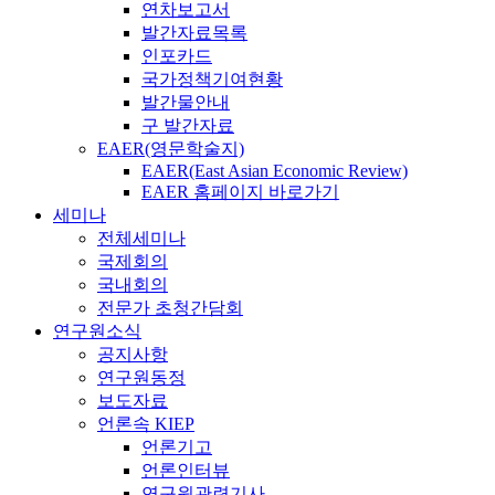
연차보고서
발간자료목록
인포카드
국가정책기여현황
발간물안내
구 발간자료
EAER(영문학술지)
EAER(East Asian Economic Review)
EAER 홈페이지 바로가기
세미나
전체세미나
국제회의
국내회의
전문가 초청간담회
연구원소식
공지사항
연구원동정
보도자료
언론속 KIEP
언론기고
언론인터뷰
연구원관련기사