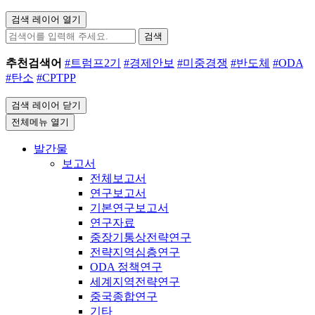
검색 레이어 열기
검색
추천검색어
#트럼프2기
#경제안보
#미중경쟁
#반도체
#ODA
#탄소
#CPTPP
검색 레이어 닫기
전체메뉴 열기
발간물
보고서
전체보고서
연구보고서
기본연구보고서
연구자료
중장기통상전략연구
전략지역심층연구
ODA 정책연구
세계지역전략연구
중국종합연구
기타