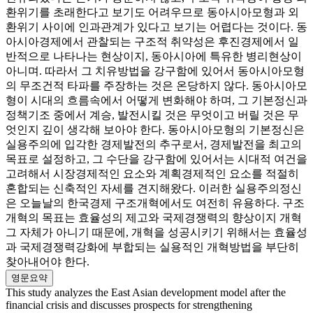
환위기를 초래한다고 보기도 어려우므로 동아시아모형과 외
환위기 사이에 인과관계가 있다고 보기는 어렵다는 것이다. 동
아시아경제에서 관찰되는 구조적 취약성은 후진경제에서 일
반적으로 나타나는 현상이지, 동아시아에 특유한 병리현상이
아니며. 따라서 그 치유방법을 강구함에 있어서 동아시아모형
의 무조건적 타파를 주장하는 것은 온당하지 않다. 동아시아모
형이 시대의 흐름속에서 어떻게 변화해야 하며, 그 기본정신과
정책기조 중에서 계승, 발전시킬 것은 무엇이고 버릴 것은 무
엇인지 깊이 생각해 보아야 한다. 동아시아모형의 기본정신은
실용주의에 입각한 경제발전의 추구로서, 경제발전을 최고의
목표로 설정하고, 그 수단을 강구함에 있어서는 시대적 여건을
고려해서 시장경제적인 요소와 계획경제적인 요소를 적절히
혼합되는 신축적인 자세를 견지해왔다. 이러한 실용주의정신
은 오늘날의 한국경제 구조개혁에서도 여전히 유용하다. 구조
개혁의 목표는 효율성의 제고와 국제경쟁력의 향상이지 개혁
그 자체가 아니기 때문에, 개혁을 성공시키기 위해서는 효율성
과 국제경쟁력강화에 부합되는 실용적인 개혁방법을 부단히
찾아내어야 한다.
영문요약
This study analyzes the East Asian development model after the
financial crisis and discusses prospects for strengthening