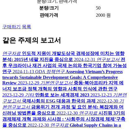
분량/크기, 판매가격
분량/크기
50
판매가격
2000 원
구매하기
목록
같은 주제의 보고서
연구자료
인도적 지원이 개발도상국 경제성장에 미치는 영향
분석: 2015년 네팔 지진을 중심으로
2024-12-31
연구보고서
전
후 우크라이나 재건 사업의 국제 논의와 한국기업 참여 가능성
연구
2024-11-13
ODA 정책연구
Assessing Vietnam’s Progress
towards Sustainable Development Goals: A Comprehensive
Review
2023-12-29
기본연구보고서
중동·북아프리카 지역 에
너지 보조금 정책 개혁의 영향과 사회적 인식에 관한 연구
2023-12-29
기타
만화로 보는 세계경제 2023
2023-12-23
기본연
구보고서
국제사회의 ESG 대응과 한국의 과제
2022-12-30
기
본연구보고서
금융위기 전개 과정 및 요인 분석: 복잡계와 머
신러닝 방법론을 중심으로
2022-12-30
연구자료
시진핑 3기의
경제체제 개혁 과제와 시사점 : ‘사회주의 시장경제 체제’구축
을 중심으로
2022-12-30
연구자료
Global Supply Chains in a