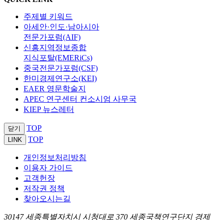
주제별 키워드
아세안·인도·남아시아
전문가포럼(AIF)
신흥지역정보종합
지식포탈(EMERiCs)
중국전문가포럼(CSF)
한미경제연구소(KEI)
EAER 영문학술지
APEC 연구센터 컨소시엄 사무국
KIEP 뉴스레터
TOP
닫기
TOP
LINK
개인정보처리방침
이용자 가이드
고객헌장
저작권 정책
찾아오시는길
30147 세종특별자치시 시청대로 370 세종국책연구단지 경제