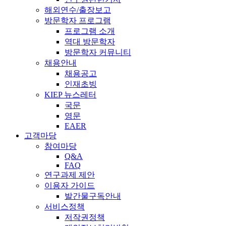
해외연수/출장보고
방문학자 프로그램
프로그램 소개
역대 방문학자
방문학자 커뮤니티
채용안내
채용공고
인재초빙
KIEP 뉴스레터
국문
영문
EAER
고객마당
참여마당
Q&A
FAQ
연구과제 제안
이용자 가이드
발간물구독안내
서비스정책
저작권정책