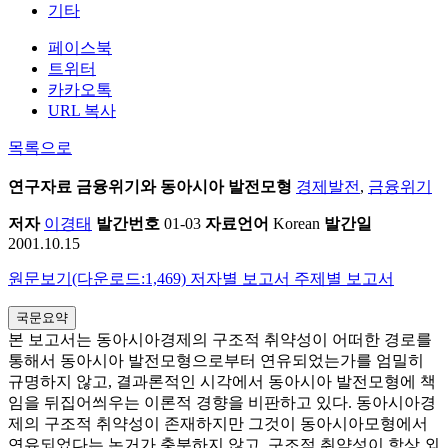
기타
페이스북
트위터
카카오톡
URL 복사
목록으로
연구자료
금융위기와 동아시아 발전모형
경제발전
,
금융위기
저자
이경태
발간번호
01-03
자료언어
Korean
발간일
2001.10.15
원문보기(다운로드:1,469)
저자별 보고서
주제별 보고서
국문요약
본 보고서는 동아시아경제의 구조적 취약성이 어떠한 경로를
통해서 동아시아 발전모형으로부터 연유되었는가를 엄밀히
규명하지 않고, 결과론적인 시각에서 동아시아 발전모형에 책
임을 뒤집어씌우는 이론적 경향을 비판하고 있다. 동아시아경
제의 구조적 취약성이 존재하지만 그것이 동아시아모형에서
연유되었다는 논거가 충분하지 않고, 구조적 취약성이 항상 외