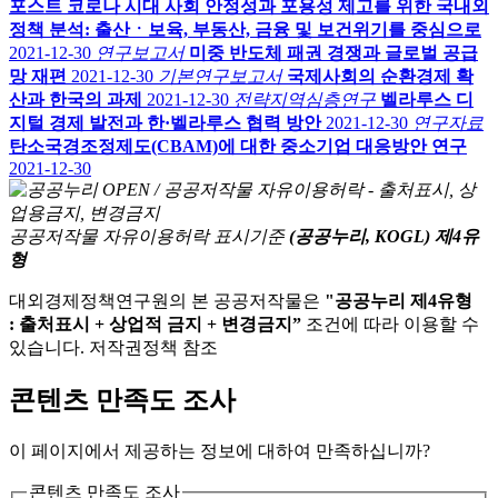
포스트 코로나 시대 사회 안정성과 포용성 제고를 위한 국내외
정책 분석: 출산ㆍ보육, 부동산, 금융 및 보건위기를 중심으로
2021-12-30
연구보고서
미중 반도체 패권 경쟁과 글로벌 공급
망 재편
2021-12-30
기본연구보고서
국제사회의 순환경제 확
산과 한국의 과제
2021-12-30
전략지역심층연구
벨라루스 디
지털 경제 발전과 한·벨라루스 협력 방안
2021-12-30
연구자료
탄소국경조정제도(CBAM)에 대한 중소기업 대응방안 연구
2021-12-30
공공저작물 자유이용허락 표시기준
(공공누리, KOGL) 제4유
형
대외경제정책연구원의 본 공공저작물은
"공공누리 제4유형
: 출처표시 + 상업적 금지 + 변경금지”
조건에 따라 이용할 수
있습니다. 저작권정책 참조
콘텐츠 만족도 조사
이 페이지에서 제공하는 정보에 대하여 만족하십니까?
콘텐츠 만족도 조사