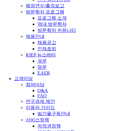
해외연수/출장보고
방문학자 프로그램
프로그램 소개
역대 방문학자
방문학자 커뮤니티
채용안내
채용공고
인재초빙
KIEP 뉴스레터
국문
영문
EAER
고객마당
참여마당
Q&A
FAQ
연구과제 제안
이용자 가이드
발간물구독안내
서비스정책
저작권정책