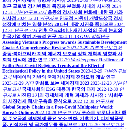
화의 거시경제적 영향과 시사점
2025-12-30
기본연구보고서
최근 글로벌 경기변동의 특징과 분절화 시대의 시사점
2024-
12-31
기본연구보고서
홍콩의 경제·사회 변화에 대한 평가와
시사점
2024-12-31
연구자료
인도적 지원이 개발도상국 경제
성장에 미치는 영향 분석: 2015년 네팔 지진을 중심으로
2024-
12-31
연구보고서
전후 우크라이나 재건 사업의 국제 논의와
한국기업 참여 가능성 연구
2024-11-13
ODA 정책연구
Assessing Vietnam’s Progress towards Sustainable Development
Goals: A Comprehensive Review
2023-12-29
기본연구보고서
중동·북아프리카 지역 에너지 보조금 정책 개혁의 영향과 사
회적 인식에 관한 연구
2023-12-29
Working paper
Resilience of
Faith: Post-Covid Religious Trends and the Effect of
Ecclesiastical Policy in the United States
2023-12-29
기본연구보
고서
빅데이터 기반의 국제거시경제 전망모형 개발 연구
2023-12-29
기타
만화로 보는 세계경제 2023
2023-12-23
기본연
구보고서
국제사회의 ESG 대응과 한국의 과제
2022-12-30
연
구자료
시진핑 3기의 경제체제 개혁 과제와 시사점 : ‘사회주
의 시장경제 체제’구축을 중심으로
2022-12-30
연구자료
Global Supply Chains in a Post-Covid Multipolar World:
Korea’s Options
2022-10-28
연구보고서
포스트 코로나 시대 해
외 주요국의 경제체제 중요 요소 변화: 기후위기, 디지털플랫
폼, 인적자원 및 국가채무를 중심으로
2021-12-30
연구보고서