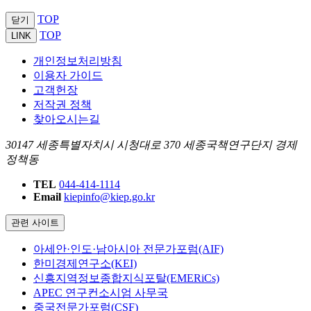
TOP
닫기
TOP
LINK
개인정보처리방침
이용자 가이드
고객헌장
저작권 정책
찾아오시는길
30147 세종특별자치시 시청대로 370 세종국책연구단지 경제
정책동
TEL
044-414-1114
Email
kiepinfo@kiep.go.kr
관련 사이트
아세안·인도·남아시아 전문가포럼(AIF)
한미경제연구소(KEI)
신흥지역정보종합지식포탈(EMERiCs)
APEC 연구컨소시엄 사무국
중국전문가포럼(CSF)