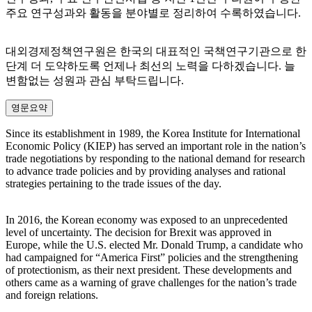
주요 연구성과와 활동을 분야별로 정리하여 수록하였습니다.
대외경제정책연구원은 한국의 대표적인 국책연구기관으로 한
단계 더 도약하도록 언제나 최선의 노력을 다하겠습니다. 늘
변함없는 성원과 관심 부탁드립니다.
영문요약
Since its establishment in 1989, the Korea Institute for International
Economic Policy (KIEP) has served an important role in the nation’s
trade negotiations by responding to the national demand for research
to advance trade policies and by providing analyses and rational
strategies pertaining to the trade issues of the day.
In 2016, the Korean economy was exposed to an unprecedented
level of uncertainty. The decision for Brexit was approved in
Europe, while the U.S. elected Mr. Donald Trump, a candidate who
had campaigned for “America First” policies and the strengthening
of protectionism, as their next president. These developments and
others came as a warning of grave challenges for the nation’s trade
and foreign relations.