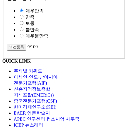
매우만족
만족
보통
불만족
매우불만족
0
/100
QUICK LINK
주제별 키워드
아세안·인도·남아시아
전문가포럼(AIF)
신흥지역정보종합
지식포탈(EMERiCs)
중국전문가포럼(CSF)
한미경제연구소(KEI)
EAER 영문학술지
APEC 연구센터 컨소시엄 사무국
KIEP 뉴스레터