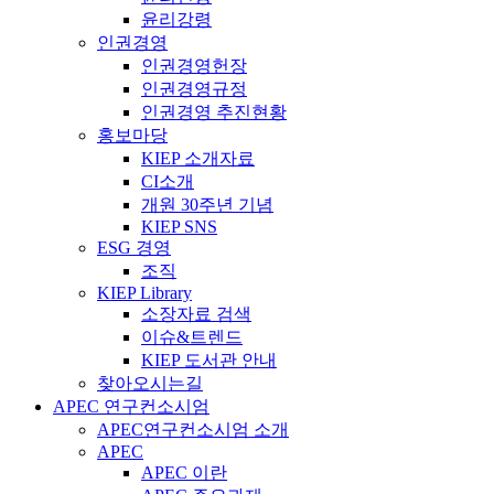
윤리강령
인권경영
인권경영헌장
인권경영규정
인권경영 추진현황
홍보마당
KIEP 소개자료
CI소개
개원 30주년 기념
KIEP SNS
ESG 경영
조직
KIEP Library
소장자료 검색
이슈&트렌드
KIEP 도서관 안내
찾아오시는길
APEC 연구컨소시엄
APEC연구컨소시엄 소개
APEC
APEC 이란