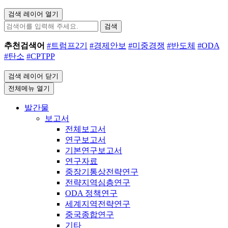
검색 레이어 열기
검색
추천검색어
#트럼프2기
#경제안보
#미중경쟁
#반도체
#ODA
#탄소
#CPTPP
검색 레이어 닫기
전체메뉴 열기
발간물
보고서
전체보고서
연구보고서
기본연구보고서
연구자료
중장기통상전략연구
전략지역심층연구
ODA 정책연구
세계지역전략연구
중국종합연구
기타