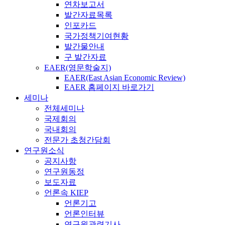
연차보고서
발간자료목록
인포카드
국가정책기여현황
발간물안내
구 발간자료
EAER(영문학술지)
EAER(East Asian Economic Review)
EAER 홈페이지 바로가기
세미나
전체세미나
국제회의
국내회의
전문가 초청간담회
연구원소식
공지사항
연구원동정
보도자료
언론속 KIEP
언론기고
언론인터뷰
연구원관련기사