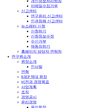
개인정보처리방침
이메일수집거부
신고센터
연구윤리 신고센터
인권침해 신고센터
뉴스레터 신청
신청하기
신청정보수정
수신거부
재동의하기
홈페이지 담당자 연락처
연구원소개
원장소개
인사말
연혁
KIEP 역대 원장
비전과 경영목표
사업계획
조직
경영공시
윤리경영
윤리헌장