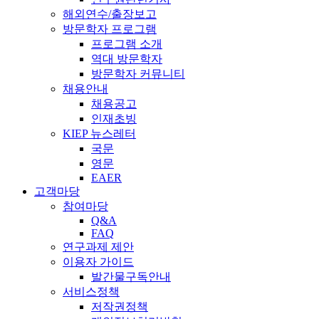
해외연수/출장보고
방문학자 프로그램
프로그램 소개
역대 방문학자
방문학자 커뮤니티
채용안내
채용공고
인재초빙
KIEP 뉴스레터
국문
영문
EAER
고객마당
참여마당
Q&A
FAQ
연구과제 제안
이용자 가이드
발간물구독안내
서비스정책
저작권정책