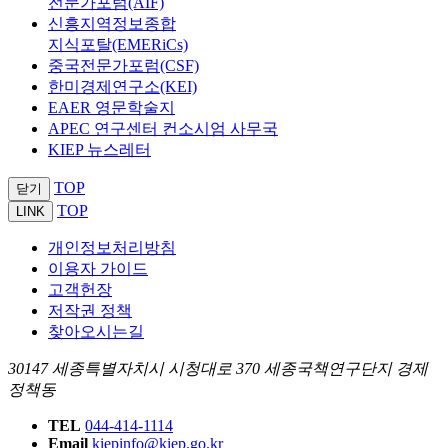
전문가포럼(AIF)
신흥지역정보종합
지식포탈(EMERiCs)
중국전문가포럼(CSF)
한미경제연구소(KEI)
EAER 영문학술지
APEC 연구센터 컨소시엄 사무국
KIEP 뉴스레터
TOP
닫기
TOP
LINK
개인정보처리방침
이용자 가이드
고객헌장
저작권 정책
찾아오시는길
30147 세종특별자치시 시청대로 370 세종국책연구단지 경제
정책동
TEL
044-414-1114
Email
kiepinfo@kiep.go.kr