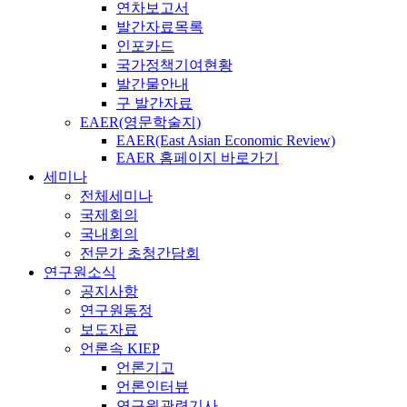
연차보고서
발간자료목록
인포카드
국가정책기여현황
발간물안내
구 발간자료
EAER(영문학술지)
EAER(East Asian Economic Review)
EAER 홈페이지 바로가기
세미나
전체세미나
국제회의
국내회의
전문가 초청간담회
연구원소식
공지사항
연구원동정
보도자료
언론속 KIEP
언론기고
언론인터뷰
연구원관련기사