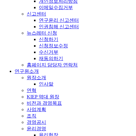
개인정보처리방침
이메일수집거부
신고센터
연구윤리 신고센터
인권침해 신고센터
뉴스레터 신청
신청하기
신청정보수정
수신거부
재동의하기
홈페이지 담당자 연락처
연구원소개
원장소개
인사말
연혁
KIEP 역대 원장
비전과 경영목표
사업계획
조직
경영공시
윤리경영
윤리헌장