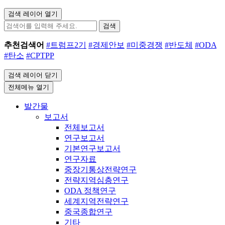
검색 레이어 열기
검색
추천검색어
#트럼프2기
#경제안보
#미중경쟁
#반도체
#ODA
#탄소
#CPTPP
검색 레이어 닫기
전체메뉴 열기
발간물
보고서
전체보고서
연구보고서
기본연구보고서
연구자료
중장기통상전략연구
전략지역심층연구
ODA 정책연구
세계지역전략연구
중국종합연구
기타