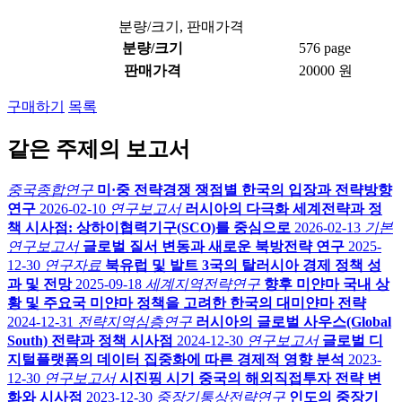
분량/크기, 판매가격
분량/크기
576 page
판매가격
20000 원
구매하기
목록
같은 주제의 보고서
중국종합연구
미·중 전략경쟁 쟁점별 한국의 입장과 전략방향
연구
2026-02-10
연구보고서
러시아의 다극화 세계전략과 정
책 시사점: 상하이협력기구(SCO)를 중심으로
2026-02-13
기본
연구보고서
글로벌 질서 변동과 새로운 북방전략 연구
2025-
12-30
연구자료
북유럽 및 발트 3국의 탈러시아 경제 정책 성
과 및 전망
2025-09-18
세계지역전략연구
향후 미얀마 국내 상
황 및 주요국 미얀마 정책을 고려한 한국의 대미얀마 전략
2024-12-31
전략지역심층연구
러시아의 글로벌 사우스(Global
South) 전략과 정책 시사점
2024-12-30
연구보고서
글로벌 디
지털플랫폼의 데이터 집중화에 따른 경제적 영향 분석
2023-
12-30
연구보고서
시진핑 시기 중국의 해외직접투자 전략 변
화와 시사점
2023-12-30
중장기통상전략연구
인도의 중장기