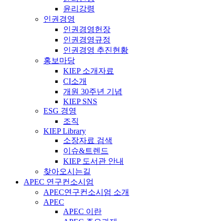
윤리강령
인권경영
인권경영헌장
인권경영규정
인권경영 추진현황
홍보마당
KIEP 소개자료
CI소개
개원 30주년 기념
KIEP SNS
ESG 경영
조직
KIEP Library
소장자료 검색
이슈&트렌드
KIEP 도서관 안내
찾아오시는길
APEC 연구컨소시엄
APEC연구컨소시엄 소개
APEC
APEC 이란