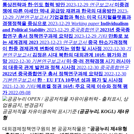
통상전략과 한·인도 협력 방안
2023-12-29
연구보고서
미중경
쟁에 따른 아세안 역내 공급망 재편과 한국의 대응방안
2023-
12-29
기본연구보고서
기업결합과 혁신: 미국 디지털플랫폼과
경쟁정책을 중심으로
2023-12-29
Working paper
Individualism
and Political Stability
2023-12-29
중국종합연구
2023년 중국종
합연구 총서 정책연구과제 요약집
2023-12-29
기타
만화로 보
는 세계경제 2023
2023-12-23
연구보고서
중국 탄소가격정책
이 한중 경제관계 변화에 미치는 영향 및 시사점
2022-12-30
기
본연구보고서
김정은 시대 북한의 대외관계 10년: 평가와 전
망
2022-12-30
기본연구보고서
미·중·러 전략경쟁 시기 러시아
의 대중국 관계 발전과 정책 시사점
2022-12-30
중국종합연구
2022년 중국종합연구 총서 정책연구과제 요약집
2022-12-30
기본연구보고서
한ㆍEU FTA 10주년 성과 평가 및 시사점
2021-12-30
기타
메르켈 정권 16년: 주요 국제 이슈와 정책 평
가
2022-09-08
공공저작물 자유이용허락 표시기준
(공공누리, KOGL) 제4유
형
대외경제정책연구원의 본 공공저작물은
"공공누리 제4유형