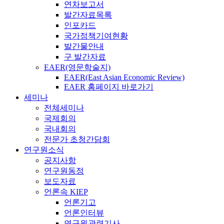
연차보고서
발간자료목록
인포카드
국가정책기여현황
발간물안내
구 발간자료
EAER(영문학술지)
EAER(East Asian Economic Review)
EAER 홈페이지 바로가기
세미나
전체세미나
국제회의
국내회의
전문가 초청간담회
연구원소식
공지사항
연구원동정
보도자료
언론속 KIEP
언론기고
언론인터뷰
연구원관련기사