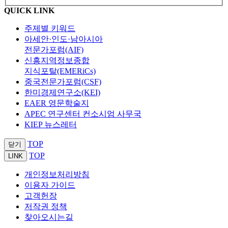
QUICK LINK
주제별 키워드
아세안·인도·남아시아
전문가포럼(AIF)
신흥지역정보종합
지식포탈(EMERiCs)
중국전문가포럼(CSF)
한미경제연구소(KEI)
EAER 영문학술지
APEC 연구센터 컨소시엄 사무국
KIEP 뉴스레터
TOP
닫기
TOP
LINK
개인정보처리방침
이용자 가이드
고객헌장
저작권 정책
찾아오시는길