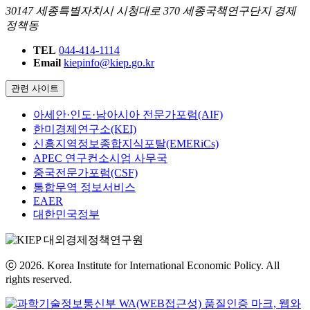
30147 세종특별자치시 시청대로 370 세종국책연구단지 경제
정책동
TEL
044-414-1114
Email
kiepinfo@kiep.go.kr
관련 사이트
아세안·인도·남아시아 전문가포럼(AIF)
한미경제연구소(KEI)
신흥지역정보종합지식포탈(EMERiCs)
APEC 연구컨소시엄 사무국
중국전문가포럼(CSF)
통합무역 정보서비스
EAER
대한민국정부
ⓒ 2026. Korea Institute for International Economic Policy. All
rights reserved.