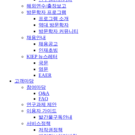
해외연수/출장보고
방문학자 프로그램
프로그램 소개
역대 방문학자
방문학자 커뮤니티
채용안내
채용공고
인재초빙
KIEP 뉴스레터
국문
영문
EAER
고객마당
참여마당
Q&A
FAQ
연구과제 제안
이용자 가이드
발간물구독안내
서비스정책
저작권정책