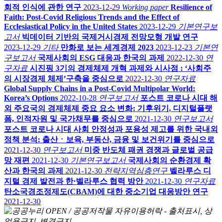
회적 인식에 관한 연구
2023-12-29
Working paper
Resilience of
Faith: Post-Covid Religious Trends and the Effect of
Ecclesiastical Policy in the United States
2023-12-29
기본연구보
고서
빅데이터 기반의 국제거시경제 전망모형 개발 연구
2023-12-29
기타
만화로 보는 세계경제 2023
2023-12-23
기본연
구보고서
국제사회의 ESG 대응과 한국의 과제
2022-12-30
연
구자료
시진핑 3기의 경제체제 개혁 과제와 시사점 : ‘사회주
의 시장경제 체제’구축을 중심으로
2022-12-30
연구자료
Global Supply Chains in a Post-Covid Multipolar World:
Korea’s Options
2022-10-28
연구보고서
포스트 코로나 시대 해
외 주요국의 경제체제 중요 요소 변화: 기후위기, 디지털플랫
폼, 인적자원 및 국가채무를 중심으로
2021-12-30
연구보고서
포스트 코로나 시대 사회 안정성과 포용성 제고를 위한 국내외
정책 분석: 출산ㆍ보육, 부동산, 금융 및 보건위기를 중심으로
2021-12-30
연구보고서
미중 반도체 패권 경쟁과 글로벌 공급
망 재편
2021-12-30
기본연구보고서
국제사회의 순환경제 확
산과 한국의 과제
2021-12-30
전략지역심층연구
벨라루스 디
지털 경제 발전과 한·벨라루스 협력 방안
2021-12-30
연구자료
탄소국경조정제도(CBAM)에 대한 중소기업 대응방안 연구
2021-12-30