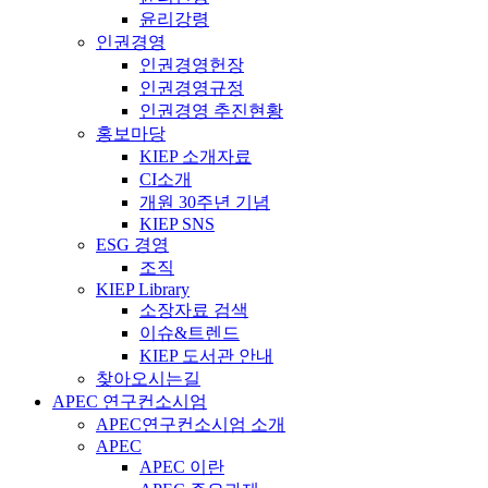
윤리강령
인권경영
인권경영헌장
인권경영규정
인권경영 추진현황
홍보마당
KIEP 소개자료
CI소개
개원 30주년 기념
KIEP SNS
ESG 경영
조직
KIEP Library
소장자료 검색
이슈&트렌드
KIEP 도서관 안내
찾아오시는길
APEC 연구컨소시엄
APEC연구컨소시엄 소개
APEC
APEC 이란