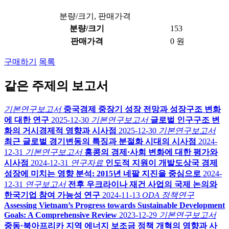
분량/크기, 판매가격
분량/크기
153
판매가격
0 원
구매하기
목록
같은 주제의 보고서
기본연구보고서
중국경제 중장기 성장 전망과 성장구조 변화
에 대한 연구
2025-12-30
기본연구보고서
글로벌 인구구조 변
화의 거시경제적 영향과 시사점
2025-12-30
기본연구보고서
최근 글로벌 경기변동의 특징과 분절화 시대의 시사점
2024-
12-31
기본연구보고서
홍콩의 경제·사회 변화에 대한 평가와
시사점
2024-12-31
연구자료
인도적 지원이 개발도상국 경제
성장에 미치는 영향 분석: 2015년 네팔 지진을 중심으로
2024-
12-31
연구보고서
전후 우크라이나 재건 사업의 국제 논의와
한국기업 참여 가능성 연구
2024-11-13
ODA 정책연구
Assessing Vietnam’s Progress towards Sustainable Development
Goals: A Comprehensive Review
2023-12-29
기본연구보고서
중동·북아프리카 지역 에너지 보조금 정책 개혁의 영향과 사