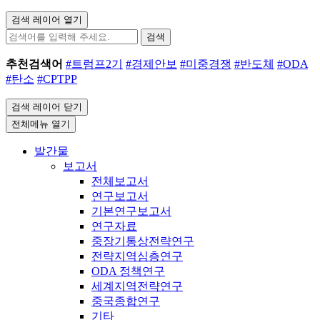
검색 레이어 열기
검색
추천검색어
#트럼프2기
#경제안보
#미중경쟁
#반도체
#ODA
#탄소
#CPTPP
검색 레이어 닫기
전체메뉴 열기
발간물
보고서
전체보고서
연구보고서
기본연구보고서
연구자료
중장기통상전략연구
전략지역심층연구
ODA 정책연구
세계지역전략연구
중국종합연구
기타