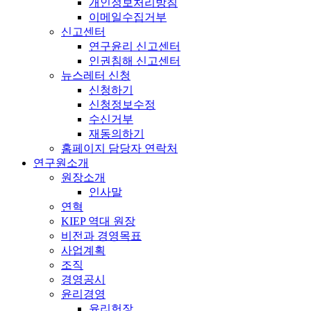
개인정보처리방침
이메일수집거부
신고센터
연구윤리 신고센터
인권침해 신고센터
뉴스레터 신청
신청하기
신청정보수정
수신거부
재동의하기
홈페이지 담당자 연락처
연구원소개
원장소개
인사말
연혁
KIEP 역대 원장
비전과 경영목표
사업계획
조직
경영공시
윤리경영
윤리헌장