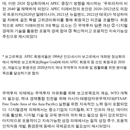
데, 이번 2020 정상회의에서 APEC 중장기 방향을 제시하는 ‘푸트라자야 비
전 2040’을 채택하게 되었다. APEC 미래비전의 초안은 2020~2022년도 의장
국 트로이카(2020년 말레이시아, 2021년 뉴질랜드, 2022년 태국)가 작성하여
열 차례에 걸친 특별 고위관리회의를 통해 회원국간 의견을 조율했다. 최종
적으로 APEC 미래비전의 3대 핵심 요소는 ① 무역투자 담론 개선 ② 디지털
경제와 기술을
활용한 포용적 경제 참여 ③ 혁신적이고 포용적인 지속가능성
추진으로 제시되었다.
* 보고르목표: APEC 회원국들은 1994년 인도네시아 보고르에서 개최된 정상회의
에서 채택된 보고르목표(Bogor Goal)에 따라 APEC 회원국 중 선진 회원국은 2010
년, 개발도상 회원국은 2020년까지 역내 무역투자 자유화 및 원활화를 위한 분야별
목표를 달성하기로 합의
무역투자 의제에는 무역투자 자유화를 위해 보고르목표의 계승, WTO 개혁
의 필요성, 역내 경제통합 진전을 위해 아시아·태평양자유무역지대(FTAAP:
Free Trade Area of the Asia Pacific) 실현을 위한 지속적인 노력 등이 포함되었
다. 디지털경제 의제에서는 중소기업의 디지털화, ICT 인프라 개선, 데이터
이동 활성화, 디지털 기술 및 규제 분야의 격차 해소 필요성 등이 강조되었다.
마지막으로 포용적이고 지속가능한 성장 의제에서는 질적 성장 추구, 포용적
인적자원 개발, 환경문제 등에서 국제공조의 필요성이 제시되었다.