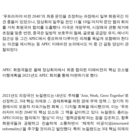
‘푸트라자야 비전 2040’의 최종 문안을 조정하는 과정에서 일부 회원국간 의
견 충돌이 있었으나, 정상회의 일주일 전인 11월 10일 마지막 문안 협의 회의
를 거쳐 회원국의 합의를 도출했다. 미국은 개방무역, 시장왜곡 관행 제거에
초점을 맞춘 반면, 중국은 일방적 보호주의 철폐, 글로벌 공급망 유지, 에너지
접근성 등 그간 APEC에서 중요하게 다루어진 의제를 폭넓게 포함해야 한다
는 의견을 제시하는 등 APEC 미래비전 논의에서도 미·중 간 갈등 양상이 관
찰되었다.
APEC 회원국들은 올해 정상회의에서 최종 합의된 미래비전의 핵심 요소별
이행계획을 2021년도 APEC 회의를 통해 마련하기로 했다.
2021년도 의장국인 뉴질랜드는 내년도 주제를 ‘Join, Work, Grow Together’로
선정하고, 3대 핵심 의제로 △ 경제회복을 위한 경제·무역 정책 △ 장기적 차
원에서의 포용적·지속가능한 회복 △ 디지털 회복을 제시했으며, 이는 ‘푸트
라자야 비전 2040’의 핵심 요소와 그 맥을 같이하고 있다. 뉴질랜드 총리는
APEC이라는 협의체가 ‘협상’이 아닌 ‘협력공동체’라는 점을 강조하고, 향후
회원국들과 공평하고 진솔하게 소통하면서 ‘체계적 비공식성(structured
informality)’을 추구할 것이라고 발언했다. 특히 뉴질랜드는 3대 핵심 의제의