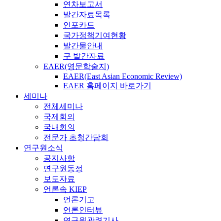
연차보고서
발간자료목록
인포카드
국가정책기여현황
발간물안내
구 발간자료
EAER(영문학술지)
EAER(East Asian Economic Review)
EAER 홈페이지 바로가기
세미나
전체세미나
국제회의
국내회의
전문가 초청간담회
연구원소식
공지사항
연구원동정
보도자료
언론속 KIEP
언론기고
언론인터뷰
연구원관련기사