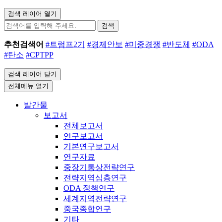
검색 레이어 열기
검색
추천검색어
#트럼프2기
#경제안보
#미중경쟁
#반도체
#ODA
#탄소
#CPTPP
검색 레이어 닫기
전체메뉴 열기
발간물
보고서
전체보고서
연구보고서
기본연구보고서
연구자료
중장기통상전략연구
전략지역심층연구
ODA 정책연구
세계지역전략연구
중국종합연구
기타