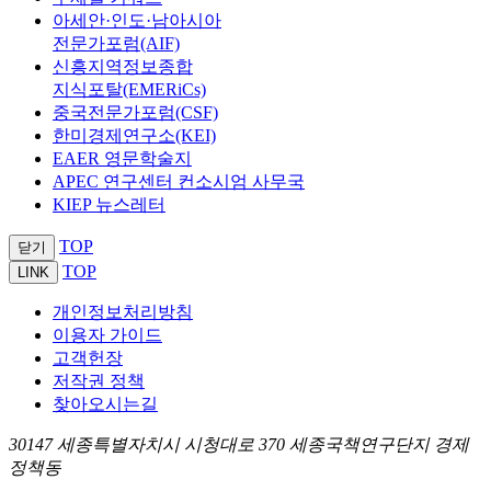
아세안·인도·남아시아
전문가포럼(AIF)
신흥지역정보종합
지식포탈(EMERiCs)
중국전문가포럼(CSF)
한미경제연구소(KEI)
EAER 영문학술지
APEC 연구센터 컨소시엄 사무국
KIEP 뉴스레터
TOP
닫기
TOP
LINK
개인정보처리방침
이용자 가이드
고객헌장
저작권 정책
찾아오시는길
30147 세종특별자치시 시청대로 370 세종국책연구단지 경제
정책동