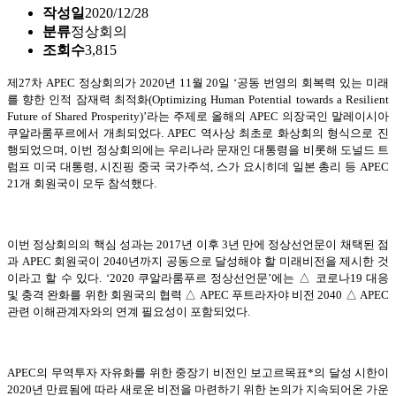
작성일
2020/12/28
분류
정상회의
조회수
3,815
제27차 APEC 정상회의가 2020년 11월 20일 ‘공동 번영의 회복력 있는 미래
를 향한 인적 잠재력 최적화(Optimizing Human Potential towards a Resilient
Future of Shared Prosperity)’라는 주제로 올해의 APEC 의장국인 말레이시아
쿠알라룸푸르에서 개최되었다. APEC 역사상 최초로 화상회의 형식으로 진
행되었으며, 이번 정상회의에는 우리나라 문재인 대통령을 비롯해 도널드 트
럼프 미국 대통령, 시진핑 중국 국가주석, 스가 요시히데 일본 총리 등 APEC
21개 회원국이 모두 참석했다.
이번 정상회의의 핵심 성과는 2017년 이후 3년 만에 정상선언문이 채택된 점
과 APEC 회원국이 2040년까지 공동으로 달성해야 할 미래비전을 제시한 것
이라고 할 수 있다. ‘2020 쿠알라룸푸르 정상선언문’에는 △ 코로나19 대응
및 충격 완화를 위한 회원국의 협력 △ APEC 푸트라자야 비전 2040 △ APEC
관련 이해관계자와의 연계 필요성이 포함되었다.
APEC의 무역투자 자유화를 위한 중장기 비전인 보고르목표*의 달성 시한이
2020년 만료됨에 따라 새로운 비전을 마련하기 위한 논의가 지속되어온 가운