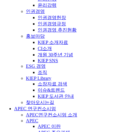
윤리강령
인권경영
인권경영헌장
인권경영규정
인권경영 추진현황
홍보마당
KIEP 소개자료
CI소개
개원 30주년 기념
KIEP SNS
ESG 경영
조직
KIEP Library
소장자료 검색
이슈&트렌드
KIEP 도서관 안내
찾아오시는길
APEC 연구컨소시엄
APEC연구컨소시엄 소개
APEC
APEC 이란