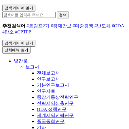
검색 레이어 열기
검색
추천검색어
#트럼프2기
#경제안보
#미중경쟁
#반도체
#ODA
#탄소
#CPTPP
검색 레이어 닫기
전체메뉴 열기
발간물
보고서
전체보고서
연구보고서
기본연구보고서
연구자료
중장기통상전략연구
전략지역심층연구
ODA 정책연구
세계지역전략연구
중국종합연구
기타