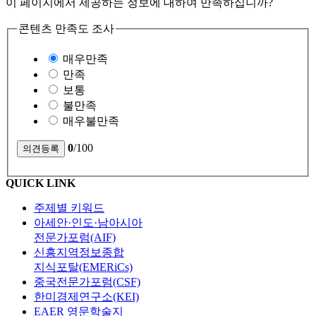
이 페이지에서 제공하는 정보에 대하여 만족하십니까?
콘텐츠 만족도 조사
매우만족
만족
보통
불만족
매우불만족
0
/100
QUICK LINK
주제별 키워드
아세안·인도·남아시아
전문가포럼(AIF)
신흥지역정보종합
지식포탈(EMERiCs)
중국전문가포럼(CSF)
한미경제연구소(KEI)
EAER 영문학술지