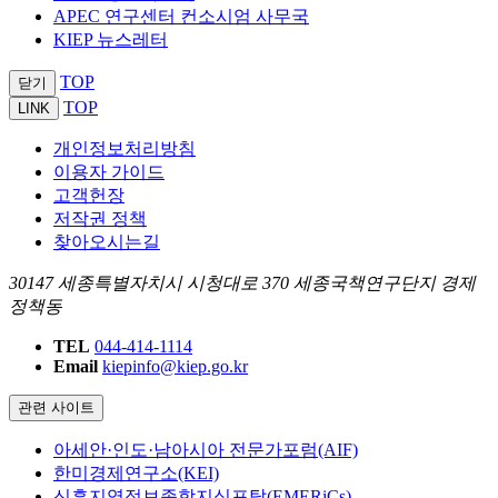
APEC 연구센터 컨소시엄 사무국
KIEP 뉴스레터
TOP
닫기
TOP
LINK
개인정보처리방침
이용자 가이드
고객헌장
저작권 정책
찾아오시는길
30147 세종특별자치시 시청대로 370 세종국책연구단지 경제
정책동
TEL
044-414-1114
Email
kiepinfo@kiep.go.kr
관련 사이트
아세안·인도·남아시아 전문가포럼(AIF)
한미경제연구소(KEI)
신흥지역정보종합지식포탈(EMERiCs)