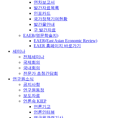
연차보고서
발간자료목록
인포카드
국가정책기여현황
발간물안내
구 발간자료
EAER(영문학술지)
EAER(East Asian Economic Review)
EAER 홈페이지 바로가기
세미나
전체세미나
국제회의
국내회의
전문가 초청간담회
연구원소식
공지사항
연구원동정
보도자료
언론속 KIEP
언론기고
언론인터뷰
연구원관련기사