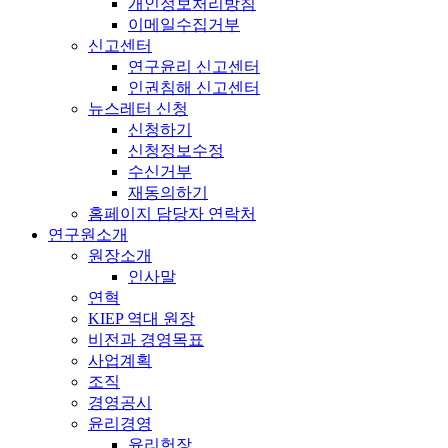
개인정보처리방침
이메일수집거부
신고센터
연구윤리 신고센터
인권침해 신고센터
뉴스레터 신청
신청하기
신청정보수정
수신거부
재동의하기
홈페이지 담당자 연락처
연구원소개
원장소개
인사말
연혁
KIEP 역대 원장
비전과 경영목표
사업계획
조직
경영공시
윤리경영
윤리헌장