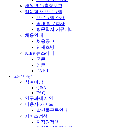
해외연수/출장보고
방문학자 프로그램
프로그램 소개
역대 방문학자
방문학자 커뮤니티
채용안내
채용공고
인재초빙
KIEP 뉴스레터
국문
영문
EAER
고객마당
참여마당
Q&A
FAQ
연구과제 제안
이용자 가이드
발간물구독안내
서비스정책
저작권정책