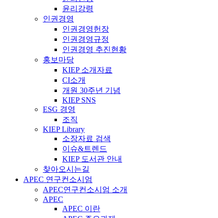
윤리강령
인권경영
인권경영헌장
인권경영규정
인권경영 추진현황
홍보마당
KIEP 소개자료
CI소개
개원 30주년 기념
KIEP SNS
ESG 경영
조직
KIEP Library
소장자료 검색
이슈&트렌드
KIEP 도서관 안내
찾아오시는길
APEC 연구컨소시엄
APEC연구컨소시엄 소개
APEC
APEC 이란