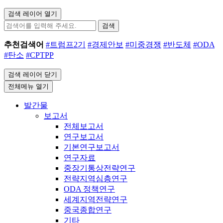
검색 레이어 열기
검색
추천검색어
#트럼프2기
#경제안보
#미중경쟁
#반도체
#ODA
#탄소
#CPTPP
검색 레이어 닫기
전체메뉴 열기
발간물
보고서
전체보고서
연구보고서
기본연구보고서
연구자료
중장기통상전략연구
전략지역심층연구
ODA 정책연구
세계지역전략연구
중국종합연구
기타