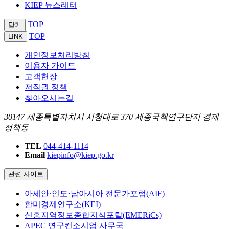
KIEP 뉴스레터
TOP
닫기
TOP
LINK
개인정보처리방침
이용자 가이드
고객헌장
저작권 정책
찾아오시는길
30147 세종특별자치시 시청대로 370 세종국책연구단지 경제
정책동
TEL
044-414-1114
Email
kiepinfo@kiep.go.kr
관련 사이트
아세안·인도·남아시아 전문가포럼(AIF)
한미경제연구소(KEI)
신흥지역정보종합지식포탈(EMERiCs)
APEC 연구컨소시엄 사무국