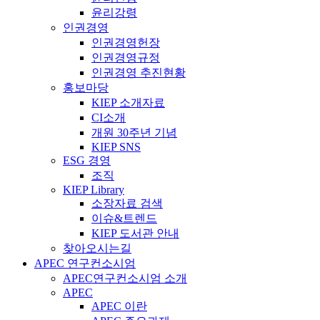
윤리강령
인권경영
인권경영헌장
인권경영규정
인권경영 추진현황
홍보마당
KIEP 소개자료
CI소개
개원 30주년 기념
KIEP SNS
ESG 경영
조직
KIEP Library
소장자료 검색
이슈&트렌드
KIEP 도서관 안내
찾아오시는길
APEC 연구컨소시엄
APEC연구컨소시엄 소개
APEC
APEC 이란