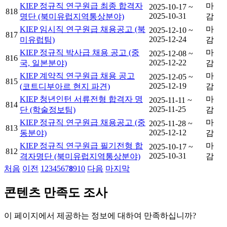
KIEP 정규직 연구원급 최종 합격자
마
2025-10-17 ~
818
2025-10-31
명단 (북미유럽지역통상분야)
감
KIEP 임시직 연구원급 채용공고 (북
마
2025-12-10 ~
817
2025-12-24
미유럽팀)
감
KIEP 정규직 박사급 채용 공고 (중
마
2025-12-08 ~
816
2025-12-22
국, 일본분야)
감
KIEP 계약직 연구원급 채용 공고
마
2025-12-05 ~
815
2025-12-19
(코트디부아르 현지 파견)
감
KIEP 청년인턴 서류전형 합격자 명
마
2025-11-11 ~
814
2025-11-25
단 (학술정보팀)
감
KIEP 정규직 연구원급 채용공고 (중
마
2025-11-28 ~
813
2025-12-12
동분야)
감
KIEP 정규직 연구원급 필기전형 합
마
2025-10-17 ~
812
2025-10-31
격자명단 (북미유럽지역통상분야)
감
처음
이전
1
2
3
4
5
6
7
8
9
10
다음
마지막
콘텐츠 만족도 조사
이 페이지에서 제공하는 정보에 대하여 만족하십니까?