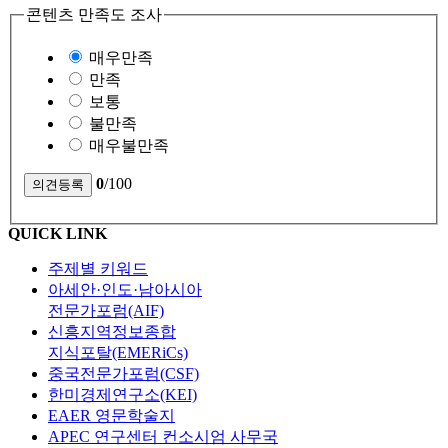
콘텐츠 만족도 조사
매우만족
만족
보통
불만족
매우불만족
0
/100
QUICK LINK
주제별 키워드
아세안·인도·남아시아
전문가포럼(AIF)
신흥지역정보종합
지식포탈(EMERiCs)
중국전문가포럼(CSF)
한미경제연구소(KEI)
EAER 영문학술지
APEC 연구센터 컨소시엄 사무국