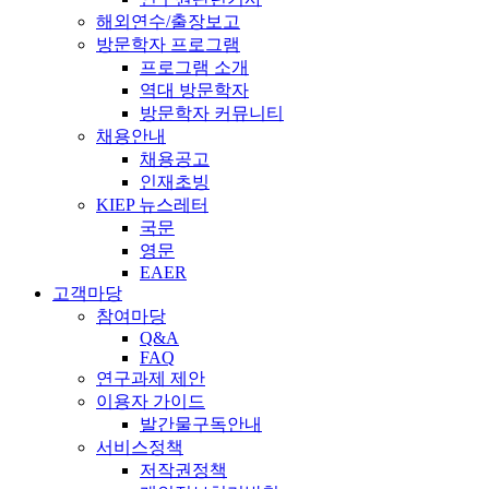
해외연수/출장보고
방문학자 프로그램
프로그램 소개
역대 방문학자
방문학자 커뮤니티
채용안내
채용공고
인재초빙
KIEP 뉴스레터
국문
영문
EAER
고객마당
참여마당
Q&A
FAQ
연구과제 제안
이용자 가이드
발간물구독안내
서비스정책
저작권정책