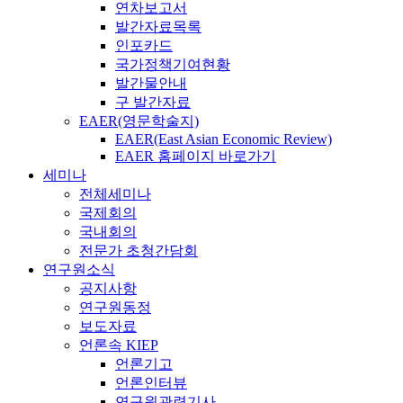
연차보고서
발간자료목록
인포카드
국가정책기여현황
발간물안내
구 발간자료
EAER(영문학술지)
EAER(East Asian Economic Review)
EAER 홈페이지 바로가기
세미나
전체세미나
국제회의
국내회의
전문가 초청간담회
연구원소식
공지사항
연구원동정
보도자료
언론속 KIEP
언론기고
언론인터뷰
연구원관련기사