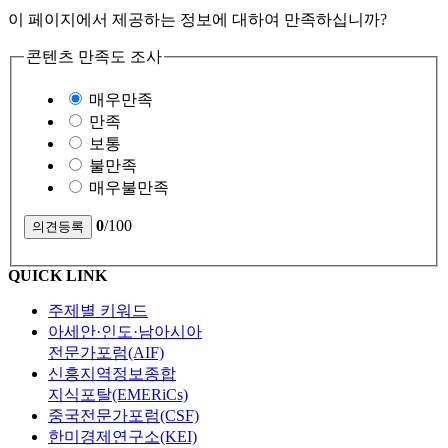
이 페이지에서 제공하는 정보에 대하여 만족하십니까?
콘텐츠 만족도 조사
매우만족
만족
보통
불만족
매우불만족
0
/100
QUICK LINK
주제별 키워드
아세안·인도·남아시아
전문가포럼(AIF)
신흥지역정보종합
지식포탈(EMERiCs)
중국전문가포럼(CSF)
한미경제연구소(KEI)