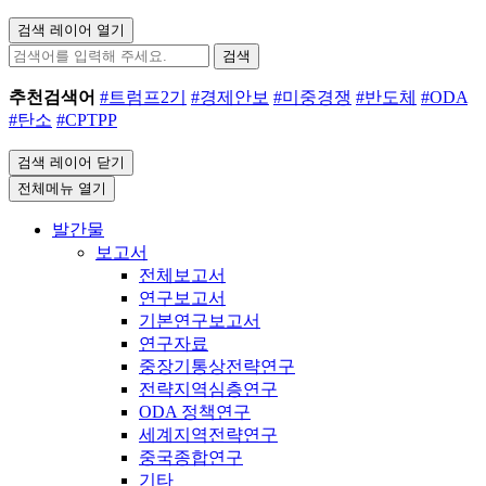
검색 레이어 열기
검색
추천검색어
#트럼프2기
#경제안보
#미중경쟁
#반도체
#ODA
#탄소
#CPTPP
검색 레이어 닫기
전체메뉴 열기
발간물
보고서
전체보고서
연구보고서
기본연구보고서
연구자료
중장기통상전략연구
전략지역심층연구
ODA 정책연구
세계지역전략연구
중국종합연구
기타