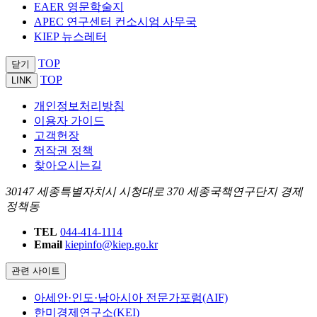
EAER 영문학술지
APEC 연구센터 컨소시엄 사무국
KIEP 뉴스레터
TOP
닫기
TOP
LINK
개인정보처리방침
이용자 가이드
고객헌장
저작권 정책
찾아오시는길
30147 세종특별자치시 시청대로 370 세종국책연구단지 경제
정책동
TEL
044-414-1114
Email
kiepinfo@kiep.go.kr
관련 사이트
아세안·인도·남아시아 전문가포럼(AIF)
한미경제연구소(KEI)