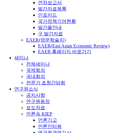
연차보고서
발간자료목록
인포카드
국가정책기여현황
발간물안내
구 발간자료
EAER(영문학술지)
EAER(East Asian Economic Review)
EAER 홈페이지 바로가기
세미나
전체세미나
국제회의
국내회의
전문가 초청간담회
연구원소식
공지사항
연구원동정
보도자료
언론속 KIEP
언론기고
언론인터뷰
연구원관련기사