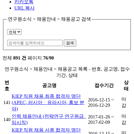
카카오톡
URL 복사
연구원소식 > 채용안내 > 채용공고 검색
검색
전체
891 건
페이지
76
/
90
연구원소식 > 채용안내 > 채용공고 목록 - 번호, 공고명, 접수
기간, 상태
번
상
공고명
접수기간
호
태
KIEP 직원 채용 최종 합격자 명단
마
2016-12-15 ~
141
(APEC, 러시아ㆍ유라시아, 홍보 분
2016-12-29
감
야)
인력 채용안내 (전략연구 연구원급_
마
2017-01-26 ~
140
2017-02-09
임시직)
감
KIEP 직원 채용 서류 합격자 명단
마
2016-12-15 ~