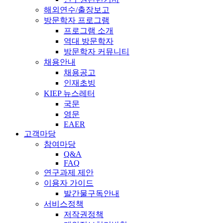
해외연수/출장보고
방문학자 프로그램
프로그램 소개
역대 방문학자
방문학자 커뮤니티
채용안내
채용공고
인재초빙
KIEP 뉴스레터
국문
영문
EAER
고객마당
참여마당
Q&A
FAQ
연구과제 제안
이용자 가이드
발간물구독안내
서비스정책
저작권정책