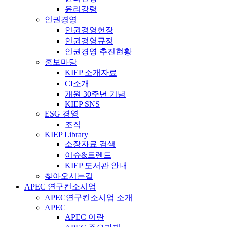
윤리강령
인권경영
인권경영헌장
인권경영규정
인권경영 추진현황
홍보마당
KIEP 소개자료
CI소개
개원 30주년 기념
KIEP SNS
ESG 경영
조직
KIEP Library
소장자료 검색
이슈&트렌드
KIEP 도서관 안내
찾아오시는길
APEC 연구컨소시엄
APEC연구컨소시엄 소개
APEC
APEC 이란