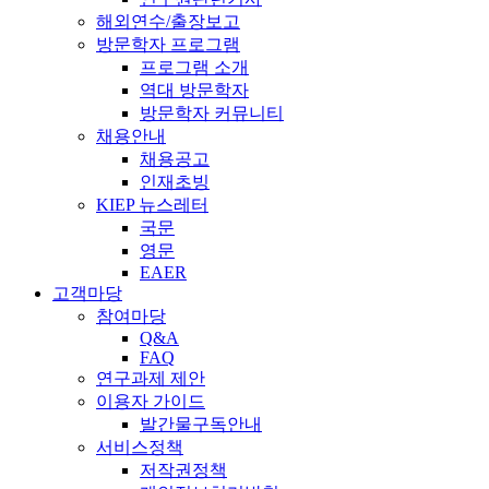
해외연수/출장보고
방문학자 프로그램
프로그램 소개
역대 방문학자
방문학자 커뮤니티
채용안내
채용공고
인재초빙
KIEP 뉴스레터
국문
영문
EAER
고객마당
참여마당
Q&A
FAQ
연구과제 제안
이용자 가이드
발간물구독안내
서비스정책
저작권정책