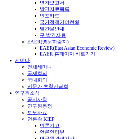
연차보고서
발간자료목록
인포카드
국가정책기여현황
발간물안내
구 발간자료
EAER(영문학술지)
EAER(East Asian Economic Review)
EAER 홈페이지 바로가기
세미나
전체세미나
국제회의
국내회의
전문가 초청간담회
연구원소식
공지사항
연구원동정
보도자료
언론속 KIEP
언론기고
언론인터뷰
연구원관련기사