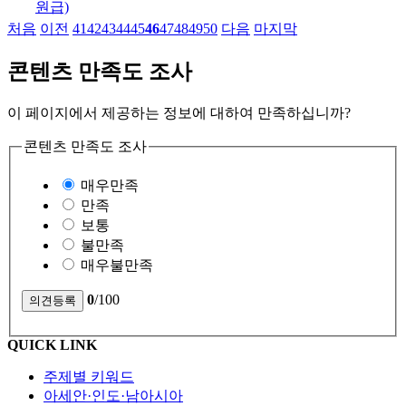
원급)
처음
이전
41
42
43
44
45
46
47
48
49
50
다음
마지막
콘텐츠 만족도 조사
이 페이지에서 제공하는 정보에 대하여 만족하십니까?
콘텐츠 만족도 조사
매우만족
만족
보통
불만족
매우불만족
0
/100
QUICK LINK
주제별 키워드
아세안·인도·남아시아