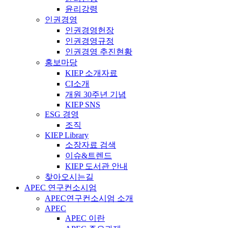
윤리강령
인권경영
인권경영헌장
인권경영규정
인권경영 추진현황
홍보마당
KIEP 소개자료
CI소개
개원 30주년 기념
KIEP SNS
ESG 경영
조직
KIEP Library
소장자료 검색
이슈&트렌드
KIEP 도서관 안내
찾아오시는길
APEC 연구컨소시엄
APEC연구컨소시엄 소개
APEC
APEC 이란