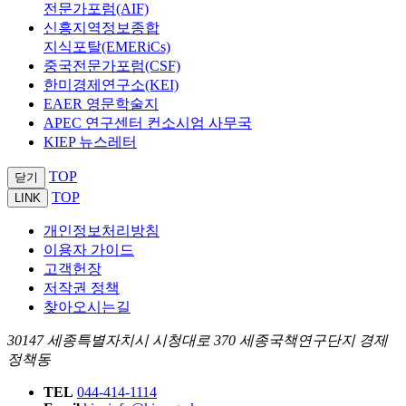
전문가포럼(AIF)
신흥지역정보종합
지식포탈(EMERiCs)
중국전문가포럼(CSF)
한미경제연구소(KEI)
EAER 영문학술지
APEC 연구센터 컨소시엄 사무국
KIEP 뉴스레터
TOP
닫기
TOP
LINK
개인정보처리방침
이용자 가이드
고객헌장
저작권 정책
찾아오시는길
30147 세종특별자치시 시청대로 370 세종국책연구단지 경제
정책동
TEL
044-414-1114