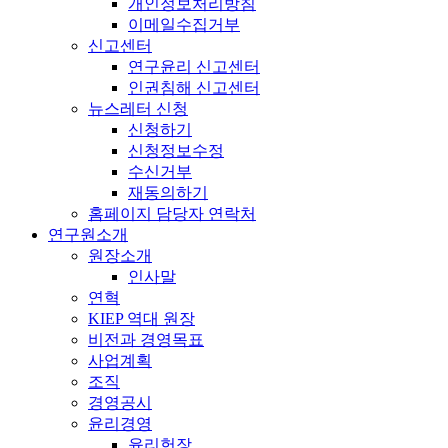
개인정보처리방침
이메일수집거부
신고센터
연구윤리 신고센터
인권침해 신고센터
뉴스레터 신청
신청하기
신청정보수정
수신거부
재동의하기
홈페이지 담당자 연락처
연구원소개
원장소개
인사말
연혁
KIEP 역대 원장
비전과 경영목표
사업계획
조직
경영공시
윤리경영
윤리헌장