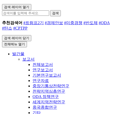
검색 레이어 열기
검색
추천검색어
#트럼프2기
#경제안보
#미중경쟁
#반도체
#ODA
#탄소
#CPTPP
검색 레이어 닫기
전체메뉴 열기
발간물
보고서
전체보고서
연구보고서
기본연구보고서
연구자료
중장기통상전략연구
전략지역심층연구
ODA 정책연구
세계지역전략연구
중국종합연구
기타