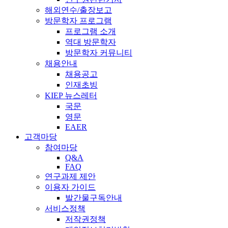
해외연수/출장보고
방문학자 프로그램
프로그램 소개
역대 방문학자
방문학자 커뮤니티
채용안내
채용공고
인재초빙
KIEP 뉴스레터
국문
영문
EAER
고객마당
참여마당
Q&A
FAQ
연구과제 제안
이용자 가이드
발간물구독안내
서비스정책
저작권정책