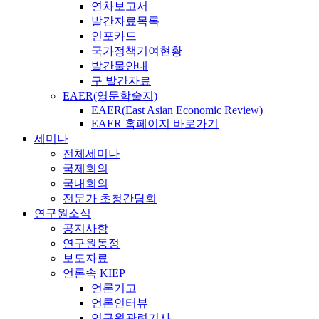
연차보고서
발간자료목록
인포카드
국가정책기여현황
발간물안내
구 발간자료
EAER(영문학술지)
EAER(East Asian Economic Review)
EAER 홈페이지 바로가기
세미나
전체세미나
국제회의
국내회의
전문가 초청간담회
연구원소식
공지사항
연구원동정
보도자료
언론속 KIEP
언론기고
언론인터뷰
연구원관련기사