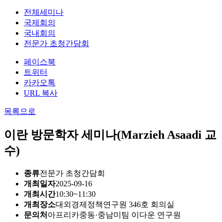
전체세미나
국제회의
국내회의
전문가 초청간담회
페이스북
트위터
카카오톡
URL 복사
목록으로
이란 방문학자 세미나(Marzieh Asaadi 교
수)
종류
전문가 초청간담회
개최일자
2025-09-16
개최시간
10:30~11:30
개최장소
대외경제정책연구원 346호 회의실
문의처
아프리카중동·중남미팀 이다운 연구원