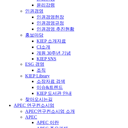
윤리강령
인권경영
인권경영헌장
인권경영규정
인권경영 추진현황
홍보마당
KIEP 소개자료
CI소개
개원 30주년 기념
KIEP SNS
ESG 경영
조직
KIEP Library
소장자료 검색
이슈&트렌드
KIEP 도서관 안내
찾아오시는길
APEC 연구컨소시엄
APEC연구컨소시엄 소개
APEC
APEC 이란