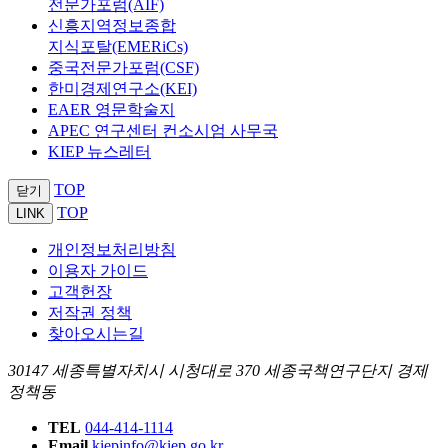
전문가포럼(AIF)
신흥지역정보종합
지식포탈(EMERiCs)
중국전문가포럼(CSF)
한미경제연구소(KEI)
EAER 영문학술지
APEC 연구센터 컨소시엄 사무국
KIEP 뉴스레터
TOP
닫기
TOP
LINK
개인정보처리방침
이용자 가이드
고객헌장
저작권 정책
찾아오시는길
30147 세종특별자치시 시청대로 370 세종국책연구단지 경제
정책동
TEL
044-414-1114
Email
kiepinfo@kiep.go.kr