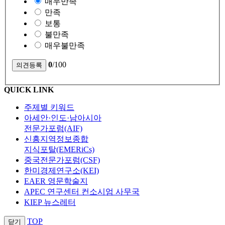
매우만족
만족
보통
불만족
매우불만족
0
/100
QUICK LINK
주제별 키워드
아세안·인도·남아시아
전문가포럼(AIF)
신흥지역정보종합
지식포탈(EMERiCs)
중국전문가포럼(CSF)
한미경제연구소(KEI)
EAER 영문학술지
APEC 연구센터 컨소시엄 사무국
KIEP 뉴스레터
TOP
닫기