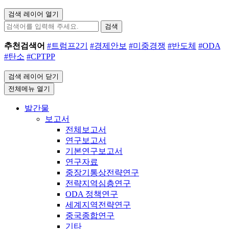
검색 레이어 열기
검색
추천검색어
#트럼프2기
#경제안보
#미중경쟁
#반도체
#ODA
#탄소
#CPTPP
검색 레이어 닫기
전체메뉴 열기
발간물
보고서
전체보고서
연구보고서
기본연구보고서
연구자료
중장기통상전략연구
전략지역심층연구
ODA 정책연구
세계지역전략연구
중국종합연구
기타