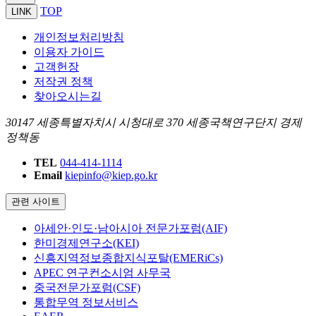
TOP
LINK
개인정보처리방침
이용자 가이드
고객헌장
저작권 정책
찾아오시는길
30147 세종특별자치시 시청대로 370 세종국책연구단지 경제
정책동
TEL
044-414-1114
Email
kiepinfo@kiep.go.kr
관련 사이트
아세안·인도·남아시아 전문가포럼(AIF)
한미경제연구소(KEI)
신흥지역정보종합지식포탈(EMERiCs)
APEC 연구컨소시엄 사무국
중국전문가포럼(CSF)
통합무역 정보서비스