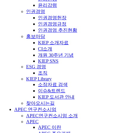
윤리강령
인권경영
인권경영헌장
인권경영규정
인권경영 추진현황
홍보마당
KIEP 소개자료
CI소개
개원 30주년 기념
KIEP SNS
ESG 경영
조직
KIEP Library
소장자료 검색
이슈&트렌드
KIEP 도서관 안내
찾아오시는길
APEC 연구컨소시엄
APEC연구컨소시엄 소개
APEC
APEC 이란