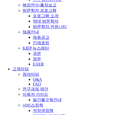
해외연수/출장보고
방문학자 프로그램
프로그램 소개
역대 방문학자
방문학자 커뮤니티
채용안내
채용공고
인재초빙
KIEP 뉴스레터
국문
영문
EAER
고객마당
참여마당
Q&A
FAQ
연구과제 제안
이용자 가이드
발간물구독안내
서비스정책
저작권정책