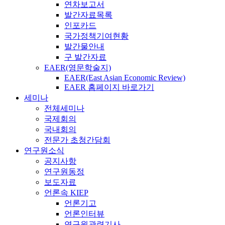
연차보고서
발간자료목록
인포카드
국가정책기여현황
발간물안내
구 발간자료
EAER(영문학술지)
EAER(East Asian Economic Review)
EAER 홈페이지 바로가기
세미나
전체세미나
국제회의
국내회의
전문가 초청간담회
연구원소식
공지사항
연구원동정
보도자료
언론속 KIEP
언론기고
언론인터뷰
연구원관련기사