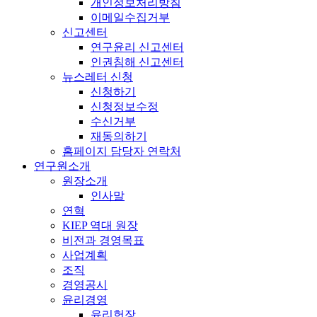
개인정보처리방침
이메일수집거부
신고센터
연구윤리 신고센터
인권침해 신고센터
뉴스레터 신청
신청하기
신청정보수정
수신거부
재동의하기
홈페이지 담당자 연락처
연구원소개
원장소개
인사말
연혁
KIEP 역대 원장
비전과 경영목표
사업계획
조직
경영공시
윤리경영
윤리헌장