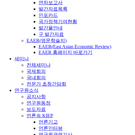
연차보고서
발간자료목록
인포카드
국가정책기여현황
발간물안내
구 발간자료
EAER(영문학술지)
EAER(East Asian Economic Review)
EAER 홈페이지 바로가기
세미나
전체세미나
국제회의
국내회의
전문가 초청간담회
연구원소식
공지사항
연구원동정
보도자료
언론속 KIEP
언론기고
언론인터뷰
연구원관련기사