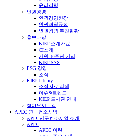
윤리강령
인권경영
인권경영헌장
인권경영규정
인권경영 추진현황
홍보마당
KIEP 소개자료
CI소개
개원 30주년 기념
KIEP SNS
ESG 경영
조직
KIEP Library
소장자료 검색
이슈&트렌드
KIEP 도서관 안내
찾아오시는길
APEC 연구컨소시엄
APEC연구컨소시엄 소개
APEC
APEC 이란