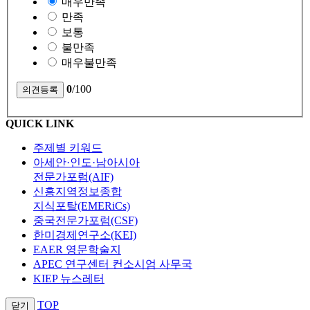
매우만족
만족
보통
불만족
매우불만족
0
/100
QUICK LINK
주제별 키워드
아세안·인도·남아시아
전문가포럼(AIF)
신흥지역정보종합
지식포탈(EMERiCs)
중국전문가포럼(CSF)
한미경제연구소(KEI)
EAER 영문학술지
APEC 연구센터 컨소시엄 사무국
KIEP 뉴스레터
TOP
닫기