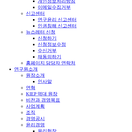
개인정보처리방침
이메일수집거부
신고센터
연구윤리 신고센터
인권침해 신고센터
뉴스레터 신청
신청하기
신청정보수정
수신거부
재동의하기
홈페이지 담당자 연락처
연구원소개
원장소개
인사말
연혁
KIEP 역대 원장
비전과 경영목표
사업계획
조직
경영공시
윤리경영
윤리헌장