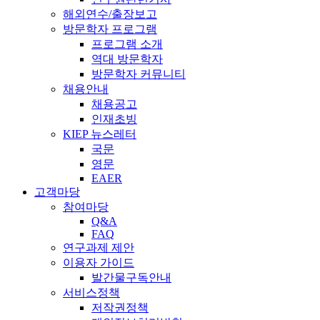
해외연수/출장보고
방문학자 프로그램
프로그램 소개
역대 방문학자
방문학자 커뮤니티
채용안내
채용공고
인재초빙
KIEP 뉴스레터
국문
영문
EAER
고객마당
참여마당
Q&A
FAQ
연구과제 제안
이용자 가이드
발간물구독안내
서비스정책
저작권정책