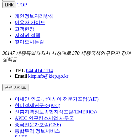
TOP
LINK
개인정보처리방침
이용자 가이드
고객헌장
저작권 정책
찾아오시는길
30147 세종특별자치시 시청대로 370 세종국책연구단지 경제
정책동
TEL
044-414-1114
Email
kiepinfo@kiep.go.kr
관련 사이트
아세안·인도·남아시아 전문가포럼(AIF)
한미경제연구소(KEI)
신흥지역정보종합지식포탈(EMERiCs)
APEC 연구컨소시엄 사무국
중국전문가포럼(CSF)
통합무역 정보서비스