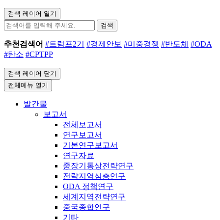
검색 레이어 열기
검색
추천검색어
#트럼프2기
#경제안보
#미중경쟁
#반도체
#ODA
#탄소
#CPTPP
검색 레이어 닫기
전체메뉴 열기
발간물
보고서
전체보고서
연구보고서
기본연구보고서
연구자료
중장기통상전략연구
전략지역심층연구
ODA 정책연구
세계지역전략연구
중국종합연구
기타