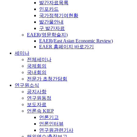
발간자료목록
인포카드
국가정책기여현황
발간물안내
구 발간자료
EAER(영문학술지)
EAER(East Asian Economic Review)
EAER 홈페이지 바로가기
세미나
전체세미나
국제회의
국내회의
전문가 초청간담회
연구원소식
공지사항
연구원동정
보도자료
언론속 KIEP
언론기고
언론인터뷰
연구원관련기사
해외연수/출장보고