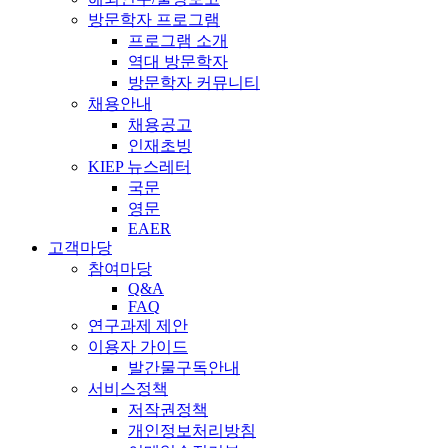
방문학자 프로그램
프로그램 소개
역대 방문학자
방문학자 커뮤니티
채용안내
채용공고
인재초빙
KIEP 뉴스레터
국문
영문
EAER
고객마당
참여마당
Q&A
FAQ
연구과제 제안
이용자 가이드
발간물구독안내
서비스정책
저작권정책
개인정보처리방침