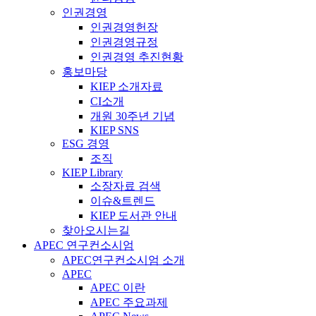
인권경영
인권경영헌장
인권경영규정
인권경영 추진현황
홍보마당
KIEP 소개자료
CI소개
개원 30주년 기념
KIEP SNS
ESG 경영
조직
KIEP Library
소장자료 검색
이슈&트렌드
KIEP 도서관 안내
찾아오시는길
APEC 연구컨소시엄
APEC연구컨소시엄 소개
APEC
APEC 이란
APEC 주요과제