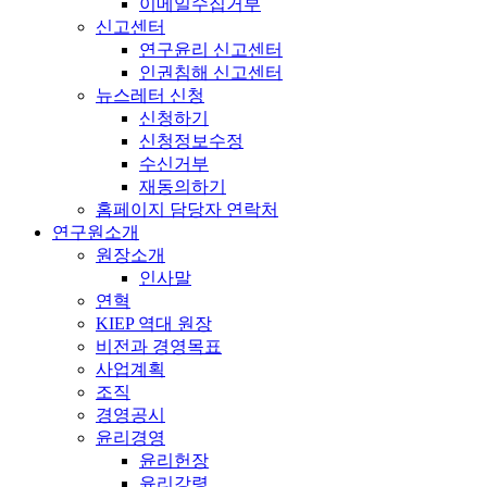
이메일수집거부
신고센터
연구윤리 신고센터
인권침해 신고센터
뉴스레터 신청
신청하기
신청정보수정
수신거부
재동의하기
홈페이지 담당자 연락처
연구원소개
원장소개
인사말
연혁
KIEP 역대 원장
비전과 경영목표
사업계획
조직
경영공시
윤리경영
윤리헌장
윤리강령