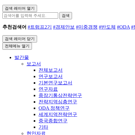
검색 레이어 열기
검색
추천검색어
#트럼프2기
#경제안보
#미중경쟁
#반도체
#ODA
검색 레이어 닫기
전체메뉴 열기
발간물
보고서
전체보고서
연구보고서
기본연구보고서
연구자료
중장기통상전략연구
전략지역심층연구
ODA 정책연구
세계지역전략연구
중국종합연구
기타
현안자료