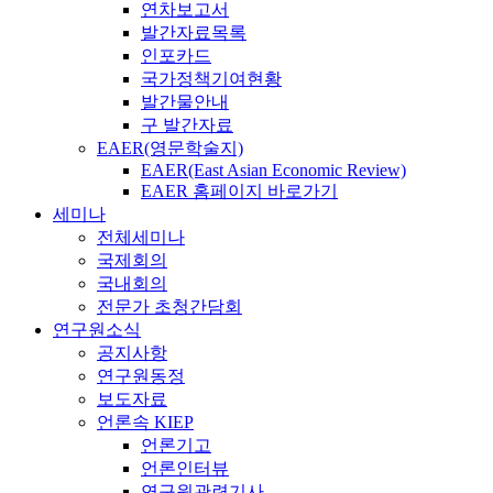
연차보고서
발간자료목록
인포카드
국가정책기여현황
발간물안내
구 발간자료
EAER(영문학술지)
EAER(East Asian Economic Review)
EAER 홈페이지 바로가기
세미나
전체세미나
국제회의
국내회의
전문가 초청간담회
연구원소식
공지사항
연구원동정
보도자료
언론속 KIEP
언론기고
언론인터뷰
연구원관련기사