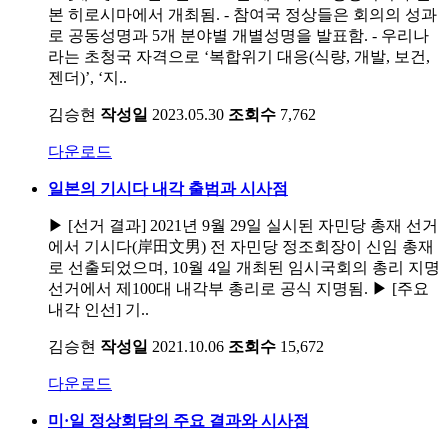
본 히로시마에서 개최됨. - 참여국 정상들은 회의의 성과
로 공동성명과 5개 분야별 개별성명을 발표함. - 우리나
라는 초청국 자격으로 ‘복합위기 대응(식량, 개발, 보건,
젠더)’, ‘지..
김승현
작성일
2023.05.30
조회수
7,762
다운로드
일본의 기시다 내각 출범과 시사점
▶ [선거 결과] 2021년 9월 29일 실시된 자민당 총재 선거
에서 기시다(岸田文男) 전 자민당 정조회장이 신임 총재
로 선출되었으며, 10월 4일 개최된 임시국회의 총리 지명
선거에서 제100대 내각부 총리로 공식 지명됨. ▶ [주요
내각 인선] 기..
김승현
작성일
2021.10.06
조회수
15,672
다운로드
미·일 정상회담의 주요 결과와 시사점