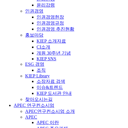
윤리강령
인권경영
인권경영헌장
인권경영규정
인권경영 추진현황
홍보마당
KIEP 소개자료
CI소개
개원 30주년 기념
KIEP SNS
ESG 경영
조직
KIEP Library
소장자료 검색
이슈&트렌드
KIEP 도서관 안내
찾아오시는길
APEC 연구컨소시엄
APEC연구컨소시엄 소개
APEC
APEC 이란