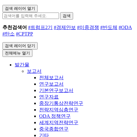
검색 레이어 열기
검색
추천검색어
#트럼프2기
#경제안보
#미중경쟁
#반도체
#ODA
#탄소
#CPTPP
검색 레이어 닫기
전체메뉴 열기
발간물
보고서
전체보고서
연구보고서
기본연구보고서
연구자료
중장기통상전략연구
전략지역심층연구
ODA 정책연구
세계지역전략연구
중국종합연구
기타