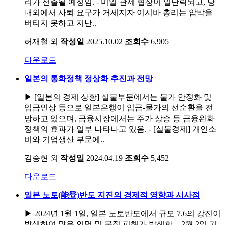
리가 선출될 예정임. - 미일 관세 협상이 일단락되고, 당
내외에서 사퇴 요구가 거세지자 이시바 총리는 압박을
버티지 못하고 지난..
허재철 외
작성일
2025.10.02
조회수
6,905
다운로드
일본의 통화정책 정상화 추진과 전망
▶ [일본의 경제 상황] 실물부문에서는 물가 안정화 및
임금인상 등으로 일본은행이 임금-물가의 선순환을 전
망하고 있으며, 금융시장에서는 주가 상승 등 금융완화
정책의 효과가 일부 나타나고 있음. - [실물경제] 개인소
비와 기업생산 부문에..
김승현 외
작성일
2024.04.19
조회수
5,452
다운로드
일본 노토(能登)반도 지진의 경제적 영향과 시사점
▶ 2024년 1월 1일, 일본 노토반도에서 규모 7.6의 강진이
발생하여 많은 인명 및 물적 피해가 발생함. - 2월 2일 기