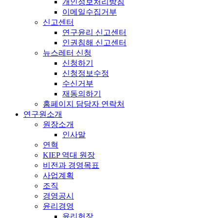
개인정보처리방침
이메일수집거부
신고센터
연구윤리 신고센터
인권침해 신고센터
뉴스레터 신청
신청하기
신청정보수정
수신거부
재동의하기
홈페이지 담당자 연락처
연구원소개
원장소개
인사말
연혁
KIEP 역대 원장
비전과 경영목표
사업계획
조직
경영공시
윤리경영
윤리헌장