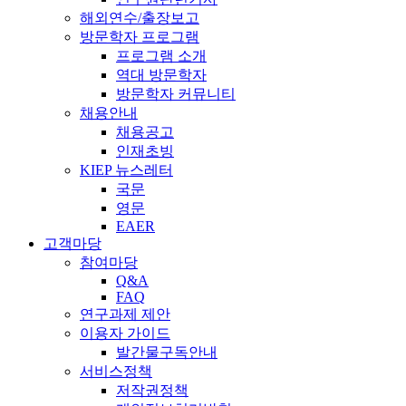
해외연수/출장보고
방문학자 프로그램
프로그램 소개
역대 방문학자
방문학자 커뮤니티
채용안내
채용공고
인재초빙
KIEP 뉴스레터
국문
영문
EAER
고객마당
참여마당
Q&A
FAQ
연구과제 제안
이용자 가이드
발간물구독안내
서비스정책
저작권정책