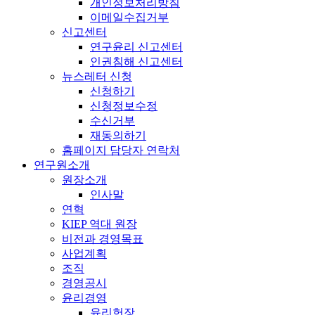
개인정보처리방침
이메일수집거부
신고센터
연구윤리 신고센터
인권침해 신고센터
뉴스레터 신청
신청하기
신청정보수정
수신거부
재동의하기
홈페이지 담당자 연락처
연구원소개
원장소개
인사말
연혁
KIEP 역대 원장
비전과 경영목표
사업계획
조직
경영공시
윤리경영
윤리헌장