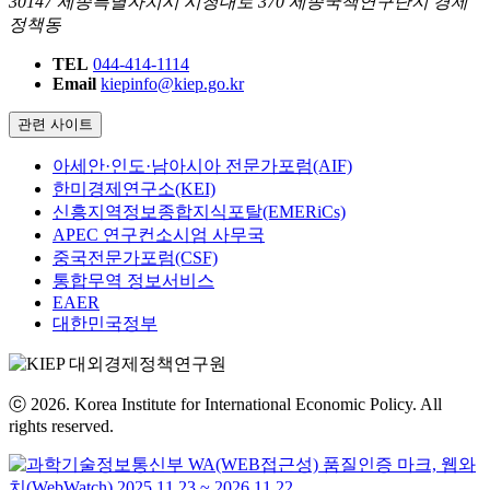
30147 세종특별자치시 시청대로 370 세종국책연구단지 경제
정책동
TEL
044-414-1114
Email
kiepinfo@kiep.go.kr
관련 사이트
아세안·인도·남아시아 전문가포럼(AIF)
한미경제연구소(KEI)
신흥지역정보종합지식포탈(EMERiCs)
APEC 연구컨소시엄 사무국
중국전문가포럼(CSF)
통합무역 정보서비스
EAER
대한민국정부
ⓒ 2026. Korea Institute for International Economic Policy. All
rights reserved.