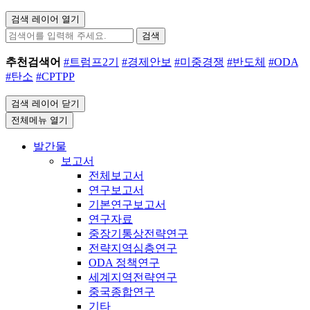
검색 레이어 열기
검색
추천검색어
#트럼프2기
#경제안보
#미중경쟁
#반도체
#ODA
#탄소
#CPTPP
검색 레이어 닫기
전체메뉴 열기
발간물
보고서
전체보고서
연구보고서
기본연구보고서
연구자료
중장기통상전략연구
전략지역심층연구
ODA 정책연구
세계지역전략연구
중국종합연구
기타