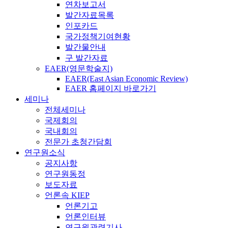
연차보고서
발간자료목록
인포카드
국가정책기여현황
발간물안내
구 발간자료
EAER(영문학술지)
EAER(East Asian Economic Review)
EAER 홈페이지 바로가기
세미나
전체세미나
국제회의
국내회의
전문가 초청간담회
연구원소식
공지사항
연구원동정
보도자료
언론속 KIEP
언론기고
언론인터뷰
연구원관련기사