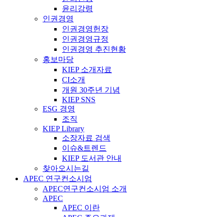
윤리강령
인권경영
인권경영헌장
인권경영규정
인권경영 추진현황
홍보마당
KIEP 소개자료
CI소개
개원 30주년 기념
KIEP SNS
ESG 경영
조직
KIEP Library
소장자료 검색
이슈&트렌드
KIEP 도서관 안내
찾아오시는길
APEC 연구컨소시엄
APEC연구컨소시엄 소개
APEC
APEC 이란