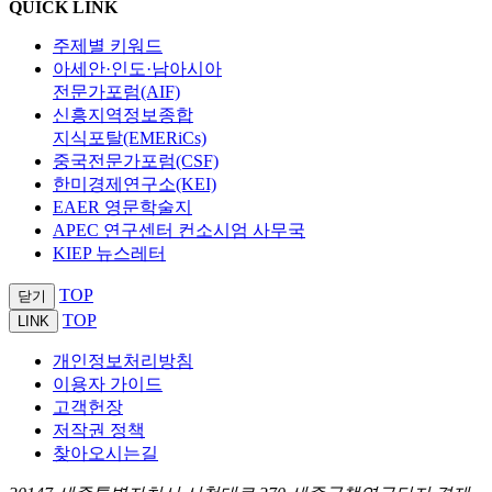
QUICK LINK
주제별 키워드
아세안·인도·남아시아
전문가포럼(AIF)
신흥지역정보종합
지식포탈(EMERiCs)
중국전문가포럼(CSF)
한미경제연구소(KEI)
EAER 영문학술지
APEC 연구센터 컨소시엄 사무국
KIEP 뉴스레터
TOP
닫기
TOP
LINK
개인정보처리방침
이용자 가이드
고객헌장
저작권 정책
찾아오시는길