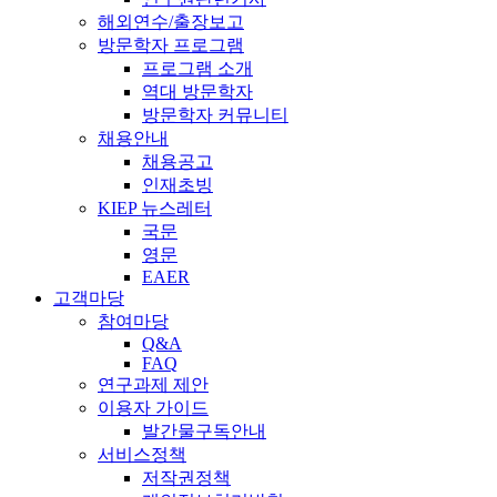
해외연수/출장보고
방문학자 프로그램
프로그램 소개
역대 방문학자
방문학자 커뮤니티
채용안내
채용공고
인재초빙
KIEP 뉴스레터
국문
영문
EAER
고객마당
참여마당
Q&A
FAQ
연구과제 제안
이용자 가이드
발간물구독안내
서비스정책
저작권정책