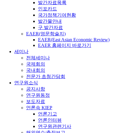
발간자료목록
인포카드
국가정책기여현황
발간물안내
구 발간자료
EAER(영문학술지)
EAER(East Asian Economic Review)
EAER 홈페이지 바로가기
세미나
전체세미나
국제회의
국내회의
전문가 초청간담회
연구원소식
공지사항
연구원동정
보도자료
언론속 KIEP
언론기고
언론인터뷰
연구원관련기사
해외연수/출장보고