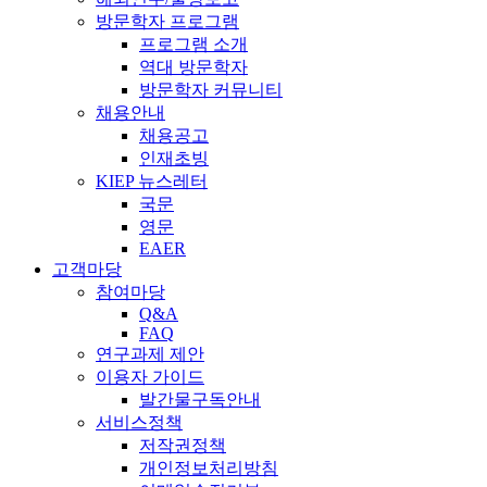
방문학자 프로그램
프로그램 소개
역대 방문학자
방문학자 커뮤니티
채용안내
채용공고
인재초빙
KIEP 뉴스레터
국문
영문
EAER
고객마당
참여마당
Q&A
FAQ
연구과제 제안
이용자 가이드
발간물구독안내
서비스정책
저작권정책
개인정보처리방침