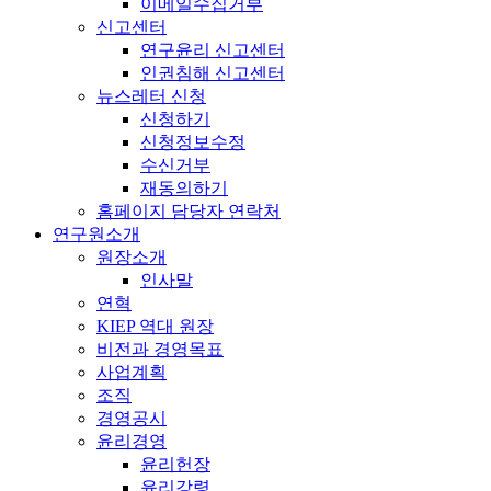
이메일수집거부
신고센터
연구윤리 신고센터
인권침해 신고센터
뉴스레터 신청
신청하기
신청정보수정
수신거부
재동의하기
홈페이지 담당자 연락처
연구원소개
원장소개
인사말
연혁
KIEP 역대 원장
비전과 경영목표
사업계획
조직
경영공시
윤리경영
윤리헌장
윤리강령