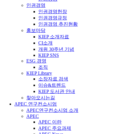
인권경영
인권경영헌장
인권경영규정
인권경영 추진현황
홍보마당
KIEP 소개자료
CI소개
개원 30주년 기념
KIEP SNS
ESG 경영
조직
KIEP Library
소장자료 검색
이슈&트렌드
KIEP 도서관 안내
찾아오시는길
APEC 연구컨소시엄
APEC연구컨소시엄 소개
APEC
APEC 이란
APEC 주요과제