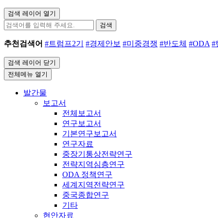
검색 레이어 열기
검색
추천검색어
#트럼프2기
#경제안보
#미중경쟁
#반도체
#ODA
검색 레이어 닫기
전체메뉴 열기
발간물
보고서
전체보고서
연구보고서
기본연구보고서
연구자료
중장기통상전략연구
전략지역심층연구
ODA 정책연구
세계지역전략연구
중국종합연구
기타
현안자료