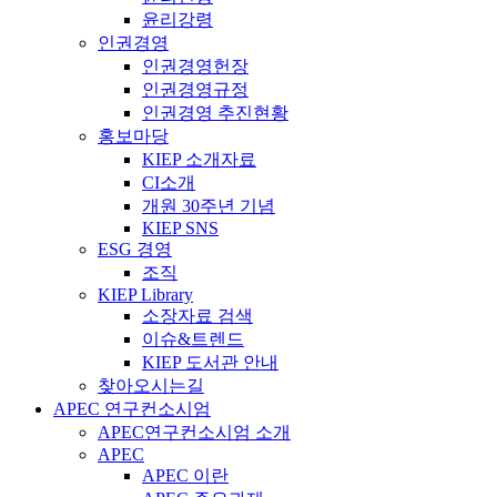
윤리강령
인권경영
인권경영헌장
인권경영규정
인권경영 추진현황
홍보마당
KIEP 소개자료
CI소개
개원 30주년 기념
KIEP SNS
ESG 경영
조직
KIEP Library
소장자료 검색
이슈&트렌드
KIEP 도서관 안내
찾아오시는길
APEC 연구컨소시엄
APEC연구컨소시엄 소개
APEC
APEC 이란