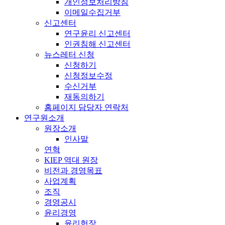
개인정보처리방침
이메일수집거부
신고센터
연구윤리 신고센터
인권침해 신고센터
뉴스레터 신청
신청하기
신청정보수정
수신거부
재동의하기
홈페이지 담당자 연락처
연구원소개
원장소개
인사말
연혁
KIEP 역대 원장
비전과 경영목표
사업계획
조직
경영공시
윤리경영
윤리헌장