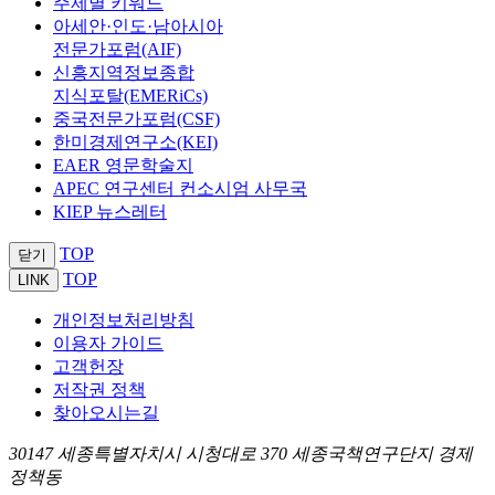
주제별 키워드
아세안·인도·남아시아
전문가포럼(AIF)
신흥지역정보종합
지식포탈(EMERiCs)
중국전문가포럼(CSF)
한미경제연구소(KEI)
EAER 영문학술지
APEC 연구센터 컨소시엄 사무국
KIEP 뉴스레터
TOP
닫기
TOP
LINK
개인정보처리방침
이용자 가이드
고객헌장
저작권 정책
찾아오시는길
30147 세종특별자치시 시청대로 370 세종국책연구단지 경제
정책동