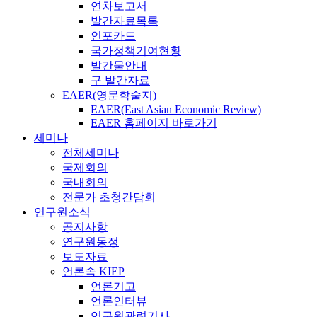
연차보고서
발간자료목록
인포카드
국가정책기여현황
발간물안내
구 발간자료
EAER(영문학술지)
EAER(East Asian Economic Review)
EAER 홈페이지 바로가기
세미나
전체세미나
국제회의
국내회의
전문가 초청간담회
연구원소식
공지사항
연구원동정
보도자료
언론속 KIEP
언론기고
언론인터뷰
연구원관련기사