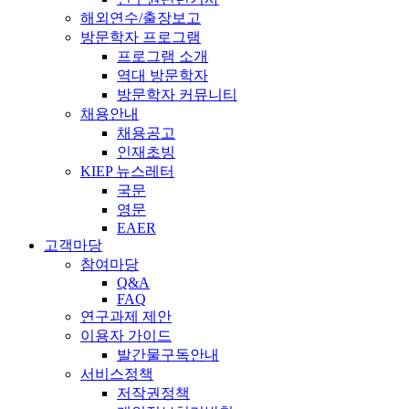
해외연수/출장보고
방문학자 프로그램
프로그램 소개
역대 방문학자
방문학자 커뮤니티
채용안내
채용공고
인재초빙
KIEP 뉴스레터
국문
영문
EAER
고객마당
참여마당
Q&A
FAQ
연구과제 제안
이용자 가이드
발간물구독안내
서비스정책
저작권정책