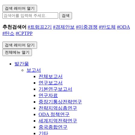
검색 레이어 열기
검색
추천검색어
#트럼프2기
#경제안보
#미중경쟁
#반도체
#ODA
#탄소
#CPTPP
검색 레이어 닫기
전체메뉴 열기
발간물
보고서
전체보고서
연구보고서
기본연구보고서
연구자료
중장기통상전략연구
전략지역심층연구
ODA 정책연구
세계지역전략연구
중국종합연구
기타