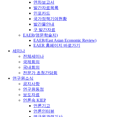
연차보고서
발간자료목록
인포카드
국가정책기여현황
발간물안내
구 발간자료
EAER(영문학술지)
EAER(East Asian Economic Review)
EAER 홈페이지 바로가기
세미나
전체세미나
국제회의
국내회의
전문가 초청간담회
연구원소식
공지사항
연구원동정
보도자료
언론속 KIEP
언론기고
언론인터뷰
연구원관련기사