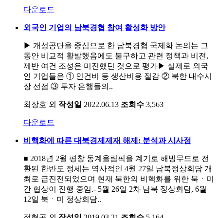
다운로드
외국인 기업의 남북경협 참여 활성화 방안
▶ 개성공단을 중심으로 한 남북경협 국제화 논의는 그
동안 비교적 활발했음에도 불구하고 관련 정책과 비전,
제반 여건 조성은 미진했던 것으로 평가▶ 실제로 외국
인 기업들은 ① 인건비 등 생산비용 절감 ② 북한 내수시
장 선점 ③ 투자 은행들의..
최장호 외
작성일
2022.06.13
조회수
3,563
다운로드
비핵화에 따른 대북경제제재 해제: 분석과 시사점
■ 2018년 2월 평창 동계올림픽을 계기로 해빙무드로 전
환된 한반도 정세는 역사적인 4월 27일 남북정상회담 개
최로 급진전되었으며 현재 북한의 비핵화를 위한 북ㆍ미
간 협상이 진행 중임.- 5월 26일 2차 남북 정상회담, 6월
12일 북ㆍ미 정상회담..
정형곤 외
작성일
2019.03.21
조회수
5,164