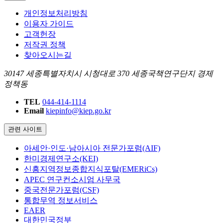
개인정보처리방침
이용자 가이드
고객헌장
저작권 정책
찾아오시는길
30147 세종특별자치시 시청대로 370 세종국책연구단지 경제
정책동
TEL
044-414-1114
Email
kiepinfo@kiep.go.kr
관련 사이트
아세안·인도·남아시아 전문가포럼(AIF)
한미경제연구소(KEI)
신흥지역정보종합지식포탈(EMERiCs)
APEC 연구컨소시엄 사무국
중국전문가포럼(CSF)
통합무역 정보서비스
EAER
대한민국정부