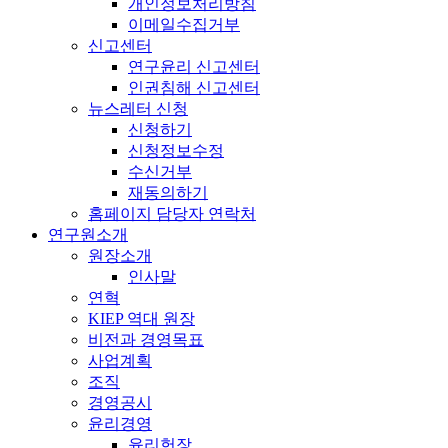
개인정보처리방침
이메일수집거부
신고센터
연구윤리 신고센터
인권침해 신고센터
뉴스레터 신청
신청하기
신청정보수정
수신거부
재동의하기
홈페이지 담당자 연락처
연구원소개
원장소개
인사말
연혁
KIEP 역대 원장
비전과 경영목표
사업계획
조직
경영공시
윤리경영
윤리헌장