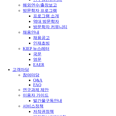
해외연수/출장보고
방문학자 프로그램
프로그램 소개
역대 방문학자
방문학자 커뮤니티
채용안내
채용공고
인재초빙
KIEP 뉴스레터
국문
영문
EAER
고객마당
참여마당
Q&A
FAQ
연구과제 제안
이용자 가이드
발간물구독안내
서비스정책
저작권정책