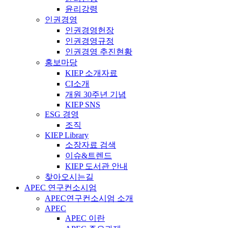
윤리강령
인권경영
인권경영헌장
인권경영규정
인권경영 추진현황
홍보마당
KIEP 소개자료
CI소개
개원 30주년 기념
KIEP SNS
ESG 경영
조직
KIEP Library
소장자료 검색
이슈&트렌드
KIEP 도서관 안내
찾아오시는길
APEC 연구컨소시엄
APEC연구컨소시엄 소개
APEC
APEC 이란