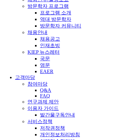
방문학자 프로그램
프로그램 소개
역대 방문학자
방문학자 커뮤니티
채용안내
채용공고
인재초빙
KIEP 뉴스레터
국문
영문
EAER
고객마당
참여마당
Q&A
FAQ
연구과제 제안
이용자 가이드
발간물구독안내
서비스정책
저작권정책
개인정보처리방침