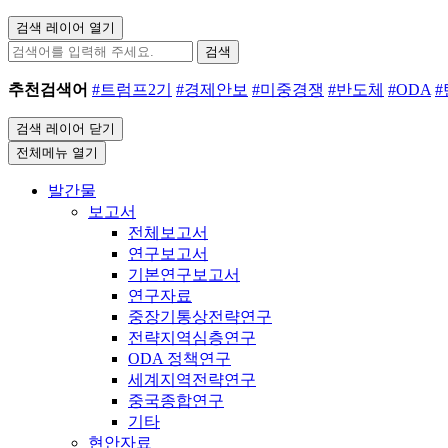
검색 레이어 열기
검색
추천검색어
#트럼프2기
#경제안보
#미중경쟁
#반도체
#ODA
검색 레이어 닫기
전체메뉴 열기
발간물
보고서
전체보고서
연구보고서
기본연구보고서
연구자료
중장기통상전략연구
전략지역심층연구
ODA 정책연구
세계지역전략연구
중국종합연구
기타
현안자료