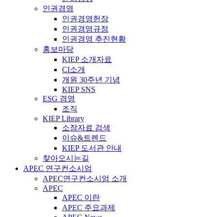
인권경영
인권경영헌장
인권경영규정
인권경영 추진현황
홍보마당
KIEP 소개자료
CI소개
개원 30주년 기념
KIEP SNS
ESG 경영
조직
KIEP Library
소장자료 검색
이슈&트렌드
KIEP 도서관 안내
찾아오시는길
APEC 연구컨소시엄
APEC연구컨소시엄 소개
APEC
APEC 이란
APEC 주요과제