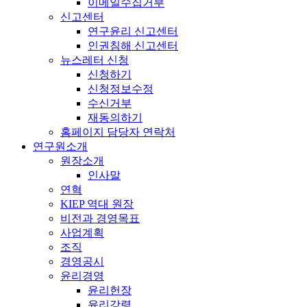
이메일수집거부
신고센터
연구윤리 신고센터
인권침해 신고센터
뉴스레터 신청
신청하기
신청정보수정
수신거부
재동의하기
홈페이지 담당자 연락처
연구원소개
원장소개
인사말
연혁
KIEP 역대 원장
비전과 경영목표
사업계획
조직
경영공시
윤리경영
윤리헌장
윤리강령