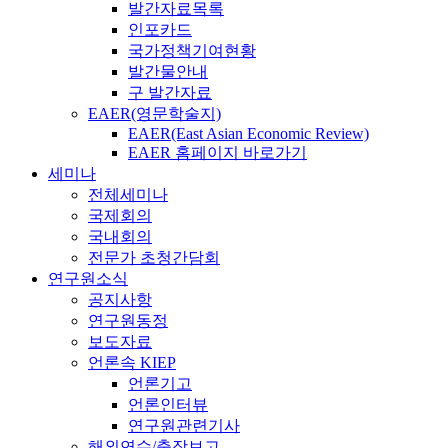
발간자료목록
인포카드
국가정책기여현황
발간물안내
구 발간자료
EAER(영문학술지)
EAER(East Asian Economic Review)
EAER 홈페이지 바로가기
세미나
전체세미나
국제회의
국내회의
전문가 초청간담회
연구원소식
공지사항
연구원동정
보도자료
언론속 KIEP
언론기고
언론인터뷰
연구원관련기사
해외연수/출장보고