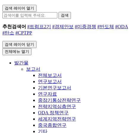
검색 레이어 열기
검색
추천검색어
#트럼프2기
#경제안보
#미중경쟁
#반도체
#ODA
#탄소
#CPTPP
검색 레이어 닫기
전체메뉴 열기
발간물
보고서
전체보고서
연구보고서
기본연구보고서
연구자료
중장기통상전략연구
전략지역심층연구
ODA 정책연구
세계지역전략연구
중국종합연구
기타