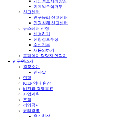
개인정보처리방침
이메일수집거부
신고센터
연구윤리 신고센터
인권침해 신고센터
뉴스레터 신청
신청하기
신청정보수정
수신거부
재동의하기
홈페이지 담당자 연락처
연구원소개
원장소개
인사말
연혁
KIEP 역대 원장
비전과 경영목표
사업계획
조직
경영공시
윤리경영
윤리헌장