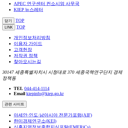
APEC 연구센터 컨소시엄 사무국
KIEP 뉴스레터
TOP
닫기
TOP
LINK
개인정보처리방침
이용자 가이드
고객헌장
저작권 정책
찾아오시는길
30147 세종특별자치시 시청대로 370 세종국책연구단지 경제
정책동
TEL
044-414-1114
Email
kiepinfo@kiep.go.kr
관련 사이트
아세안·인도·남아시아 전문가포럼(AIF)
한미경제연구소(KEI)
신흥지역정보종합지식포탈(EMERiCs)