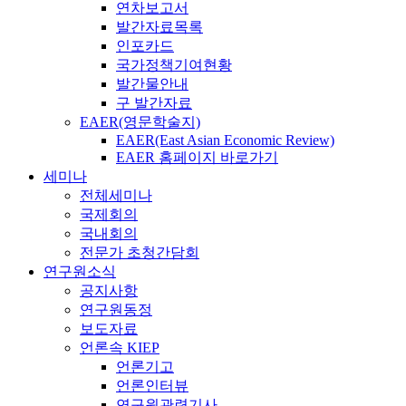
연차보고서
발간자료목록
인포카드
국가정책기여현황
발간물안내
구 발간자료
EAER(영문학술지)
EAER(East Asian Economic Review)
EAER 홈페이지 바로가기
세미나
전체세미나
국제회의
국내회의
전문가 초청간담회
연구원소식
공지사항
연구원동정
보도자료
언론속 KIEP
언론기고
언론인터뷰
연구원관련기사