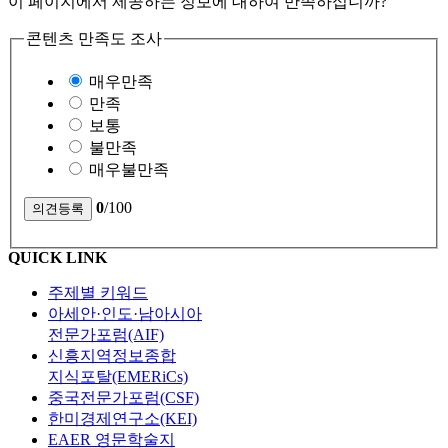
이 페이지에서 제공하는 정보에 대하여 만족하십니까?
콘텐츠 만족도 조사
매우만족
만족
보통
불만족
매우불만족
0
/100
QUICK LINK
주제별 키워드
아세안·인도·남아시아
전문가포럼(AIF)
신흥지역정보종합
지식포탈(EMERiCs)
중국전문가포럼(CSF)
한미경제연구소(KEI)
EAER 영문학술지