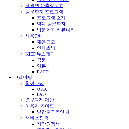
해외연수/출장보고
방문학자 프로그램
프로그램 소개
역대 방문학자
방문학자 커뮤니티
채용안내
채용공고
인재초빙
KIEP 뉴스레터
국문
영문
EAER
고객마당
참여마당
Q&A
FAQ
연구과제 제안
이용자 가이드
발간물구독안내
서비스정책
저작권정책