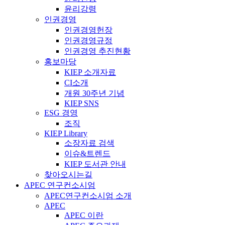
윤리강령
인권경영
인권경영헌장
인권경영규정
인권경영 추진현황
홍보마당
KIEP 소개자료
CI소개
개원 30주년 기념
KIEP SNS
ESG 경영
조직
KIEP Library
소장자료 검색
이슈&트렌드
KIEP 도서관 안내
찾아오시는길
APEC 연구컨소시엄
APEC연구컨소시엄 소개
APEC
APEC 이란