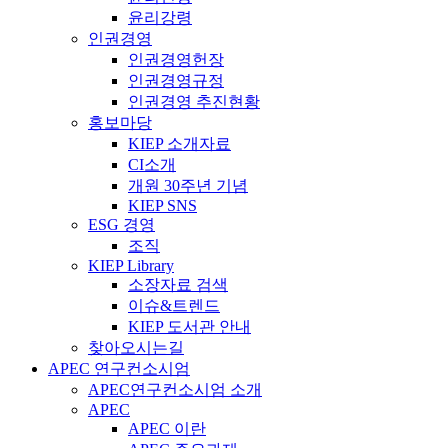
윤리강령
인권경영
인권경영헌장
인권경영규정
인권경영 추진현황
홍보마당
KIEP 소개자료
CI소개
개원 30주년 기념
KIEP SNS
ESG 경영
조직
KIEP Library
소장자료 검색
이슈&트렌드
KIEP 도서관 안내
찾아오시는길
APEC 연구컨소시엄
APEC연구컨소시엄 소개
APEC
APEC 이란