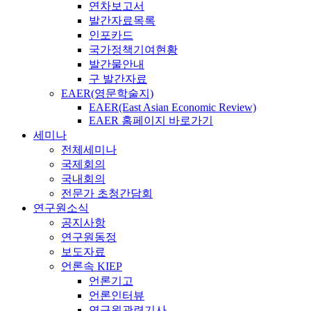
연차보고서
발간자료목록
인포카드
국가정책기여현황
발간물안내
구 발간자료
EAER(영문학술지)
EAER(East Asian Economic Review)
EAER 홈페이지 바로가기
세미나
전체세미나
국제회의
국내회의
전문가 초청간담회
연구원소식
공지사항
연구원동정
보도자료
언론속 KIEP
언론기고
언론인터뷰
연구원관련기사