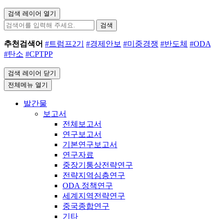
검색 레이어 열기
검색
추천검색어
#트럼프2기
#경제안보
#미중경쟁
#반도체
#ODA
#탄소
#CPTPP
검색 레이어 닫기
전체메뉴 열기
발간물
보고서
전체보고서
연구보고서
기본연구보고서
연구자료
중장기통상전략연구
전략지역심층연구
ODA 정책연구
세계지역전략연구
중국종합연구
기타