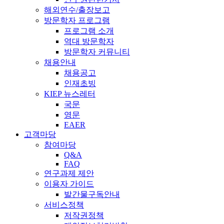
해외연수/출장보고
방문학자 프로그램
프로그램 소개
역대 방문학자
방문학자 커뮤니티
채용안내
채용공고
인재초빙
KIEP 뉴스레터
국문
영문
EAER
고객마당
참여마당
Q&A
FAQ
연구과제 제안
이용자 가이드
발간물구독안내
서비스정책
저작권정책