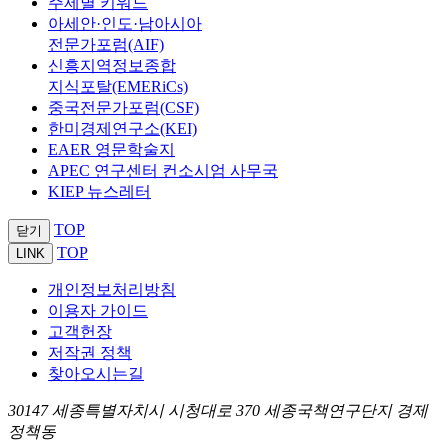
주제별 키워드
아세안·인도·남아시아
전문가포럼(AIF)
신흥지역정보종합
지식포탈(EMERiCs)
중국전문가포럼(CSF)
한미경제연구소(KEI)
EAER 영문학술지
APEC 연구센터 컨소시엄 사무국
KIEP 뉴스레터
TOP
닫기
TOP
LINK
개인정보처리방침
이용자 가이드
고객헌장
저작권 정책
찾아오시는길
30147 세종특별자치시 시청대로 370 세종국책연구단지 경제
정책동