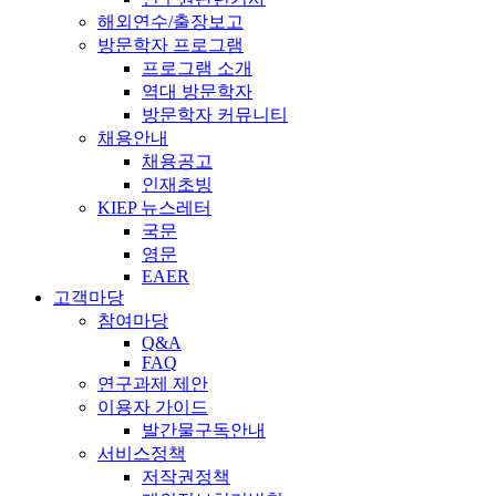
해외연수/출장보고
방문학자 프로그램
프로그램 소개
역대 방문학자
방문학자 커뮤니티
채용안내
채용공고
인재초빙
KIEP 뉴스레터
국문
영문
EAER
고객마당
참여마당
Q&A
FAQ
연구과제 제안
이용자 가이드
발간물구독안내
서비스정책
저작권정책