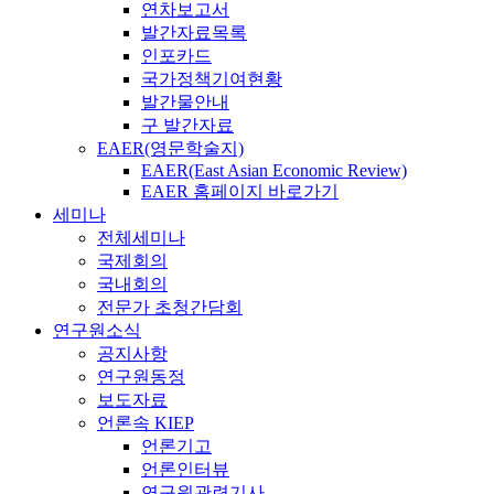
연차보고서
발간자료목록
인포카드
국가정책기여현황
발간물안내
구 발간자료
EAER(영문학술지)
EAER(East Asian Economic Review)
EAER 홈페이지 바로가기
세미나
전체세미나
국제회의
국내회의
전문가 초청간담회
연구원소식
공지사항
연구원동정
보도자료
언론속 KIEP
언론기고
언론인터뷰
연구원관련기사