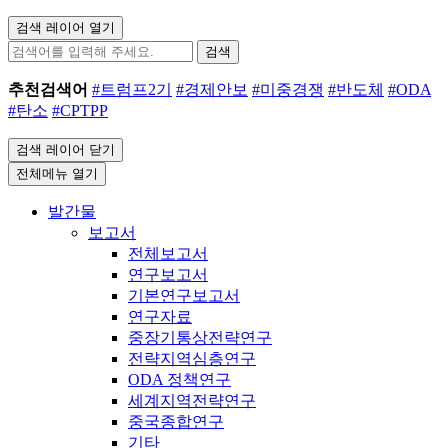
검색 레이어 열기
검색
추천검색어
#트럼프2기
#경제안보
#미중경쟁
#반도체
#ODA
#탄소
#CPTPP
검색 레이어 닫기
전체메뉴 열기
발간물
보고서
전체보고서
연구보고서
기본연구보고서
연구자료
중장기통상전략연구
전략지역심층연구
ODA 정책연구
세계지역전략연구
중국종합연구
기타