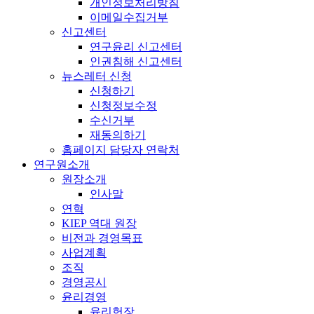
개인정보처리방침
이메일수집거부
신고센터
연구윤리 신고센터
인권침해 신고센터
뉴스레터 신청
신청하기
신청정보수정
수신거부
재동의하기
홈페이지 담당자 연락처
연구원소개
원장소개
인사말
연혁
KIEP 역대 원장
비전과 경영목표
사업계획
조직
경영공시
윤리경영
윤리헌장