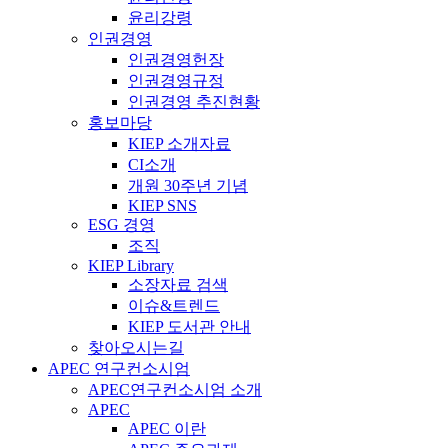
윤리강령
인권경영
인권경영헌장
인권경영규정
인권경영 추진현황
홍보마당
KIEP 소개자료
CI소개
개원 30주년 기념
KIEP SNS
ESG 경영
조직
KIEP Library
소장자료 검색
이슈&트렌드
KIEP 도서관 안내
찾아오시는길
APEC 연구컨소시엄
APEC연구컨소시엄 소개
APEC
APEC 이란