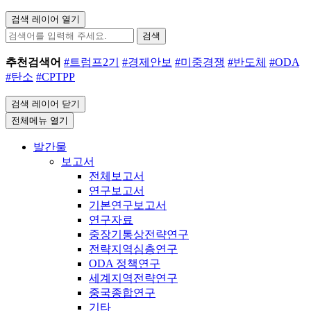
검색 레이어 열기
검색
추천검색어
#트럼프2기
#경제안보
#미중경쟁
#반도체
#ODA
#탄소
#CPTPP
검색 레이어 닫기
전체메뉴 열기
발간물
보고서
전체보고서
연구보고서
기본연구보고서
연구자료
중장기통상전략연구
전략지역심층연구
ODA 정책연구
세계지역전략연구
중국종합연구
기타