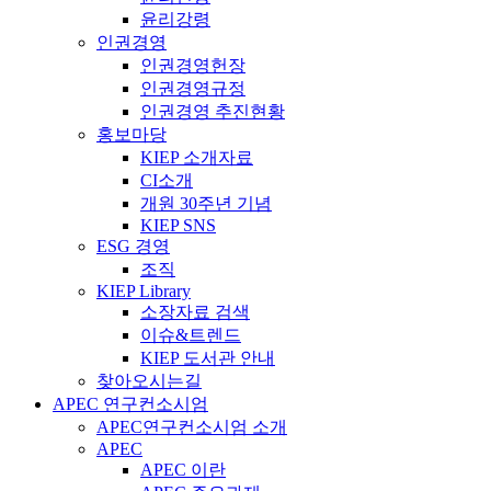
윤리강령
인권경영
인권경영헌장
인권경영규정
인권경영 추진현황
홍보마당
KIEP 소개자료
CI소개
개원 30주년 기념
KIEP SNS
ESG 경영
조직
KIEP Library
소장자료 검색
이슈&트렌드
KIEP 도서관 안내
찾아오시는길
APEC 연구컨소시엄
APEC연구컨소시엄 소개
APEC
APEC 이란