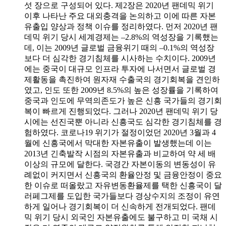
섯 장으로 구성되어 있다. 제2장은 2020년 팬데믹 위기
이후 나타난 주요 대외충격을 논의하고 이에 따른 자본
유출입 양상과 정책 이슈를 정리하였다. 먼저 2020년 팬
데믹 위기 당시 세계경제는 –2.8%의 역성장을 기록했는
데, 이는 2009년 글로벌 금융위기 때의 –0.1%의 역성장
보다 더 심각한 경기침체를 시사하는 수치이다. 2009년
에는 중국이 대규모 인프라 투자에 나서면서 글로벌 경
제활동을 촉진하여 원자재 수출국의 경기회복을 견인하
였고, 인도 또한 2009년 8.5%의 높은 성장률을 기록하여
중국과 인도에 무역의존도가 높은 신흥 국가들의 경기회
복이 빠르게 진행되었다. 그러나 2020년 팬데믹 위기 당
시에는 선진국뿐 아니라 신흥국도 심각한 경기침체를 경
험하였다. 코로나19 위기가 절정이었던 2020년 3월과 4
월에 신흥국에서 막대한 자본유출이 발생했는데 이는
2013년 긴축발작 시점의 자본유출과 비교하여 약 세 배
이상의 규모에 달한다. 국경간 자본이동의 변동성이 유
례없이 커지면서 신흥국의 환율안정 및 금융안정이 중요
한 이슈로 떠올랐고 자유변동환율제를 택한 신흥국이 달
러페그제를 도입한 국가들보다 경상수지의 조정이 유연
하게 일어나 경기회복이 더 신속하게 전개되었다. 팬데
믹 위기 당시 외국인 자본유출에도 불구하고 미 국채 시