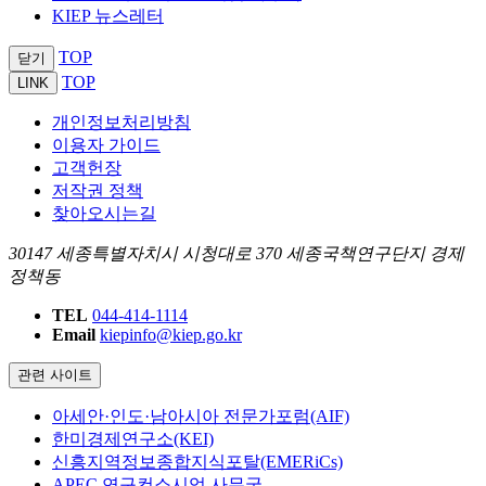
KIEP 뉴스레터
TOP
닫기
TOP
LINK
개인정보처리방침
이용자 가이드
고객헌장
저작권 정책
찾아오시는길
30147 세종특별자치시 시청대로 370 세종국책연구단지 경제
정책동
TEL
044-414-1114
Email
kiepinfo@kiep.go.kr
관련 사이트
아세안·인도·남아시아 전문가포럼(AIF)
한미경제연구소(KEI)
신흥지역정보종합지식포탈(EMERiCs)
APEC 연구컨소시엄 사무국