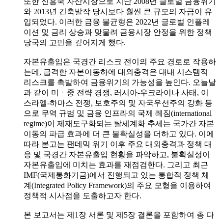
또한 신흥국 자산시장으로 지난 2008년 글로벌 금융위기
와 2013년 긴축발작 당시보다 훨씬 큰 규모의 자금이 유
입되었다. 이러한 금융 불균형은 2022년 글로벌 인플레
이션 및 금리 상승과 맞물려 금융시장 안정을 위한 정책
당국의 고민을 깊어지게 했다.
자본유출입은 국경간 리스크 전이의 주요 경로로 작용하
는데, 급격한 자본이동하에 대외충격은 대내 시스템적
리스크를 촉발하여 금융위기의 가능성을 높인다. 오늘날
과 같이 미ㆍ중 전략 경쟁, 러시아-우크라이나 사태, 이
스라엘-하마스 전쟁, 보호주의 및 자국우선주의 강화 등
으로 무역 규범 및 금융 인프라의 국제 레짐(international
regime)이 제재도구화되는 탈세계화 추세는 국가간 자본
이동의 파급 효과에 더 큰 불확실성을 더하고 있다. 이에
따라 본고는 팬데믹 위기 이후 주요 대외충격과 정책 대
응 및 국경간 자본유출입 현황을 파악하고, 불확실성이
자본유출입에 미치는 효과를 재점검한다. 그리고 최근
IMF(국제통화기금)에서 진행되고 있는 통합적 정책 체
계(Integrated Policy Framework)의 주요 모형을 이용하여
정책적 시사점을 도출하고자 한다.
본 보고서는 제1장 서론 및 제5장 결론을 포함하여 총 다