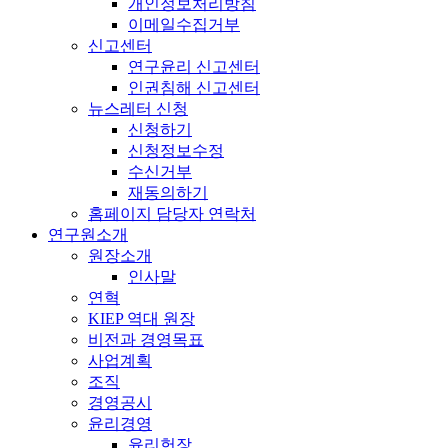
개인정보처리방침
이메일수집거부
신고센터
연구윤리 신고센터
인권침해 신고센터
뉴스레터 신청
신청하기
신청정보수정
수신거부
재동의하기
홈페이지 담당자 연락처
연구원소개
원장소개
인사말
연혁
KIEP 역대 원장
비전과 경영목표
사업계획
조직
경영공시
윤리경영
윤리헌장