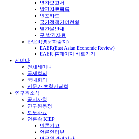
연차보고서
발간자료목록
인포카드
국가정책기여현황
발간물안내
구 발간자료
EAER(영문학술지)
EAER(East Asian Economic Review)
EAER 홈페이지 바로가기
세미나
전체세미나
국제회의
국내회의
전문가 초청간담회
연구원소식
공지사항
연구원동정
보도자료
언론속 KIEP
언론기고
언론인터뷰
연구원관련기사