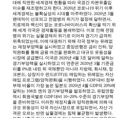
대에 직면한 세계경제 현황을 따라 국경간 자본유출입
이슈를 재조명하고자 한다. 2020년 코로나19 위기 이후
세계경제는 불확실성의 시대를 마주하였다. 2020년 3월
팬데믹이 선포되고 전염병의 위기가 절정에 달하면서,
치료제와 백신이 없는 코로나바이러스의 확산을 막기 위
해 세계 각국은 경제활동을 봉쇄하였다. 이로 인해 전염
병의 위기는 실물경제의 위기로 이어져 경기가 급격히
위축되었는데, 이에 대응하기 위해 각국 정부는 유례없
는 재정부양책을 실시하였고 중앙은행은 금리 인하, 양
적완화를 통해 금융 여건을 완화하고 대규모 유동성을
시장에 공급했다. 미국은 2020년 4월 3조 달러에 달하는
경기부양책을 실시하였고 미 연준은 2020년 3월 기준금
리를 0%로 내린 뒤 국채뿐만 아니라 지방채, 회사채, 정
크본드, 상장지수 펀드(ETF)도 매입하는 유례없는 자산
매입 프로그램(양적완화)을 시행하였다. GDP 대비 정부
부채 비율이 가장 높은 일본도 2020년 4월 GDP의 20%에
달하는 108조 엔의 경기부양책을 발표하였고, 유럽연합
역시 회원국별로 GDP 대비 10~20% 수준의 경기부양책
을 준비하였다. 이러한 재정지출과 양적완화에 의해 대
규모 유동성이 각국 자산시장으로 유입되면서, 자산 가
격은 오르는 반면 실물경제는 침체 불균형이 발생했다.