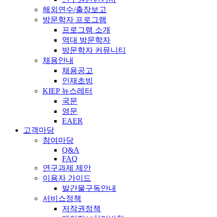
해외연수/출장보고
방문학자 프로그램
프로그램 소개
역대 방문학자
방문학자 커뮤니티
채용안내
채용공고
인재초빙
KIEP 뉴스레터
국문
영문
EAER
고객마당
참여마당
Q&A
FAQ
연구과제 제안
이용자 가이드
발간물구독안내
서비스정책
저작권정책