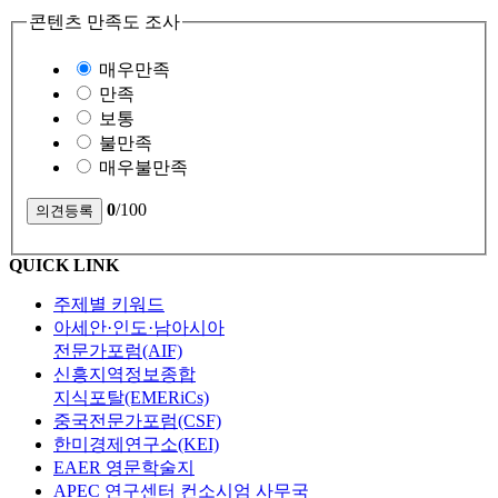
콘텐츠 만족도 조사
매우만족
만족
보통
불만족
매우불만족
0
/100
QUICK LINK
주제별 키워드
아세안·인도·남아시아
전문가포럼(AIF)
신흥지역정보종합
지식포탈(EMERiCs)
중국전문가포럼(CSF)
한미경제연구소(KEI)
EAER 영문학술지
APEC 연구센터 컨소시엄 사무국