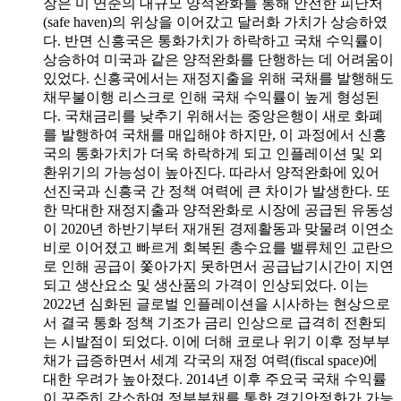
장은 미 연준의 대규모 양적완화를 통해 안전한 피난처
(safe haven)의 위상을 이어갔고 달러화 가치가 상승하였
다. 반면 신흥국은 통화가치가 하락하고 국채 수익률이
상승하여 미국과 같은 양적완화를 단행하는 데 어려움이
있었다. 신흥국에서는 재정지출을 위해 국채를 발행해도
채무불이행 리스크로 인해 국채 수익률이 높게 형성된
다. 국채금리를 낮추기 위해서는 중앙은행이 새로 화폐
를 발행하여 국채를 매입해야 하지만, 이 과정에서 신흥
국의 통화가치가 더욱 하락하게 되고 인플레이션 및 외
환위기의 가능성이 높아진다. 따라서 양적완화에 있어
선진국과 신흥국 간 정책 여력에 큰 차이가 발생한다. 또
한 막대한 재정지출과 양적완화로 시장에 공급된 유동성
이 2020년 하반기부터 재개된 경제활동과 맞물려 이연소
비로 이어졌고 빠르게 회복된 총수요를 밸류체인 교란으
로 인해 공급이 쫓아가지 못하면서 공급납기시간이 지연
되고 생산요소 및 생산품의 가격이 인상되었다. 이는
2022년 심화된 글로벌 인플레이션을 시사하는 현상으로
서 결국 통화 정책 기조가 금리 인상으로 급격히 전환되
는 시발점이 되었다. 이에 더해 코로나 위기 이후 정부부
채가 급증하면서 세계 각국의 재정 여력(fiscal space)에
대한 우려가 높아졌다. 2014년 이후 주요국 국채 수익률
이 꾸준히 감소하여 정부부채를 통한 경기안정화가 가능